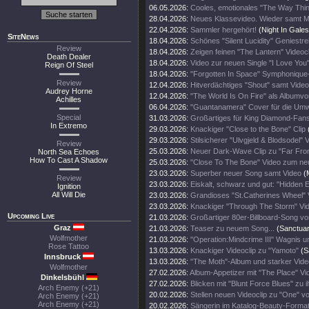
06.05.2026:
Cooles, emotionales "The Way Thin
28.04.2026:
Neues Klassevideo. Wieder samt M
22.04.2026:
Sammler hergehört!
(Night In Gales
SiteNews
18.04.2026:
Schönes "Silent Lucidity" Geniest
Review
18.04.2026:
Zeigen feinen "The Lantern" Videocl
Death Dealer
18.04.2026:
Video zur neuen Single "I Love You
Reign Of Steel
18.04.2026:
"Forgotten In Space" Symphonique-
Review
12.04.2026:
Hitverdächtiges "Shout" samt Video
Audrey Horne
12.04.2026:
"The World Is On Fire" als Albumvo
Achilles
06.04.2026:
"Guantanamera" Cover für die Umw
Special
31.03.2026:
Großartiges für King Diamond-Fan
In Extremo
29.03.2026:
Knackiger "Close to the Bone" Clip
29.03.2026:
Stilsicherer "Ulvgjeld & Blodsodel" V
Review
25.03.2026:
Neuer Dark-Wave Clip zu "Far Fr
North Sea Echoes
How To Cast A Shadow
25.03.2026:
"Close To The Bone" Video zum ne
23.03.2026:
Superber neuer Song samt Video
(
Review
23.03.2026:
Eiskalt, schwarz und gut: "Hidden 
Ignition
All Will Die
23.03.2026:
Grandioses "St.Catherines Wheel" 
23.03.2026:
Knackiger "Through The Storm" Vid
Upcoming Live
21.03.2026:
Großartiger 80er-Billboard-Song 
Graz
21.03.2026:
Teaser zu neuem Song...
(Sanctuar
Wolfmother
21.03.2026:
"Operation:Mindcrime III" Wagnis u
Rose Tattoo
13.03.2026:
Knackiger Videoclip zu "Yamoto"
(S
Innsbruck
13.03.2026:
"The Moth"-Album und starker Vide
Wolfmother
27.02.2026:
Album-Appetizer mit "The Place" Vi
Dinkelsbühl
27.02.2026:
Blicken mit "Blunt Force Blues" zu 
Arch Enemy (+21)
20.02.2026:
Stellen neuen Videoclip zu "One" v
Arch Enemy (+21)
Arch Enemy (+21)
20.02.2026:
Sängerin im Katalog-Beauty-Forma