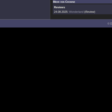
Mehr von Crowne
Reviews
24.08.2025:
Wonderland
(
Review
)
© D