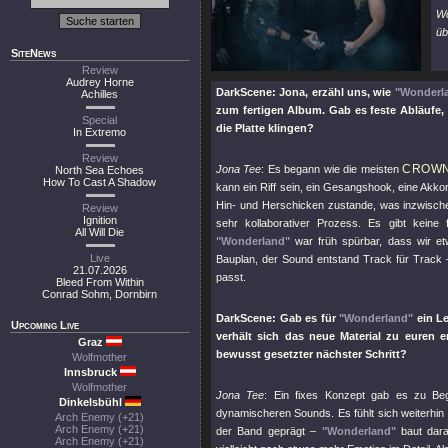
Wo
üb
SiteNews
Review
Audrey Horne
DarkScene: Jona, erzähl uns, wie
"Wonderl
Achilles
zum fertigen Album. Gab es feste Abläufe,
Special
die Platte klingen?
In Extremo
Review
CROW
Jona Tee
: Es begann wie die meisten
North Sea Echoes
How To Cast A Shadow
kann ein Riff sein, ein Gesangshook, eine Akk
Hin- und Herschicken zustande, was inzwischen 
Review
Ignition
sehr kollaborativer Prozess. Es gibt kein
All Will Die
"Wonderland"
war früh spürbar, dass wir et
Live
Bauplan, der Sound entstand Track für Track –
21.07.2026
passt.
Bleed From Within
Conrad Sohm, Dornbirn
DarkScene: Gab es für
"Wonderland"
ein Le
Upcoming Live
verhält sich das neue Material zu euren 
Graz
bewusst gesetzter nächster Schritt?
Wolfmother
Innsbruck
Wolfmother
Jona Tee
: Ein fixes Konzept gab es zu Beg
Dinkelsbühl
dynamischeren Sounds. Es fühlt sich weiterhi
Arch Enemy (+21)
Arch Enemy (+21)
der Band geprägt –
"Wonderland"
baut dara
Arch Enemy (+21)