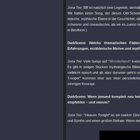
Jona Tee
: Biff ist natürlich eine Legende, des
Wir hatten einen Song, der dieses Old-School-
epische, mythische Ebene in die Geschichte, di
schwerer und cineastischer, als wir es zuerst 
in Bestform.)
DarkScene: Welche thematischen Fäden
Erfahrungen, erzählerische Motive und myt
Jona Tee
: Viele Songs auf
"Wonderland"
kreis
Es gibt in einigen Stücken mythologische Bil
vielleicht episch und alt, aber darunter geht
Trooper"
kommen eher aus einer persönlichen
strengen Konzept.
DarkScene: Wenn jemand komplett neu be
empfehlen – und warum?
Jona Tee
:
"Heaven Tonight"
ist ein starker Ein
und Synths und einen großen Refrain. Wenn der 