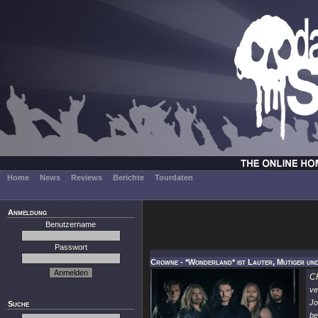
Home
News
Reviews
Berichte
Tourdaten
Anmeldung
Benutzername
Passwort
Crowne - *Wonderland* ist Lauter, Mutiger und
C
ve
Jo
Suche
be