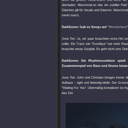
überladen. Manchmal ist das ein subtiler Pa
Gleiches gilt für Vocals und Gitarren: Manchmal
merkt man’s.
DarkScene: Gab es Songs auf
"Wonderland
Jona Tee
: Ja, ein paar brauchten extra Hin u
sollte. Ein Track wie
"Goodbye"
hat mehr Raum 
brauchte etwas Sorgfalt. Es geht nicht ums Üb
DarkScene: Die Rhythmussektion spielt 
Zusammenspiel von Bass und Drums heran? 
Jona Tee
: John und Christian bringen immer di
Aufbaus – tight und lebendig bleibt. Der Groo
"Waiting For You"
. Übermäßig kompliziert ist rh
das Ziel.