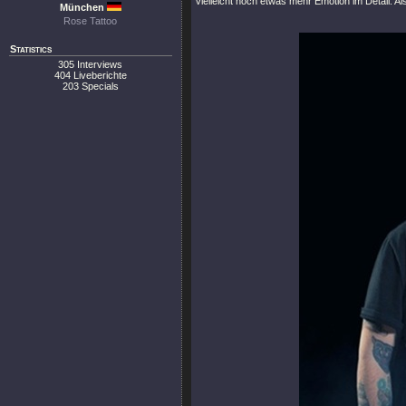
vielleicht noch etwas mehr Emotion im Detail. Als
München
Rose Tattoo
Statistics
305 Interviews
404 Liveberichte
203 Specials