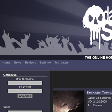
Home
News
Reviews
Berichte
Tourdaten
Anmeldung
Benutzername
Passwort
This Haven - Today 
Label: Vic Records
VÖ: 24.10.2008
Art: Review
Suche