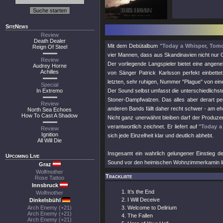
SiteNews
Review
Death Dealer
Mit dem Debütalbum
"Today a Whisper, Tom
Reign Of Steel
vier Mannen, dass aus Skandinavien nicht nur G
Review
Der vorliegende Langspieler bietet eine angen
Audrey Horne
Achilles
von Sänger Patrick Karlsson perfekt einbette
letzten, sehr ruhigen, Nummer
"Plague"
von eine
Special
In Extremo
Der Sound selbst umfasst die unterschiedlichste
Stoner-Dampfwalzen. Das alles aber derart per
Review
anderen Bands fällt daher recht schwer - am e
North Sea Echoes
How To Cast A Shadow
Nicht ganz unerwähnt bleiben darf der Produz
verantwortlich zeichnet. Er liefert auf
"Today a
Review
Ignition
sich jede Einzelheit klar und deutlich abhebt.
All Will Die
Insgesamt ein wahrlich gelungener Einstieg d
Upcoming Live
Sound vor den heimischen Wohnzimmerkamin li
Graz
Wolfmother
Trackliste
Rose Tattoo
Innsbruck
It’s the End
Wolfmother
I Will Deceive
Dinkelsbühl
Arch Enemy (+21)
Welcome to Delirium
Arch Enemy (+21)
The Fallen
Arch Enemy (+21)