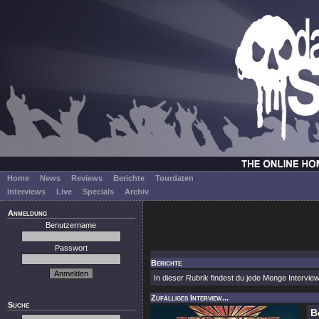
Home
News
Reviews
Berichte
Tourdaten
Interviews
Live
Specials
Archiv
Anmeldung
Benutzername
Passwort
Berichte
In dieser Rubrik findest du jede Menge Interview
Zufälliges Interview...
Suche
B