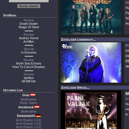
Mi
Ha
Pa
SiteNews
Nä
Review
Au
Death Dealer
Reign Of Steel
Review
Audrey Horne
Zufälliger Livebericht...
Achilles
P
Special
04
In Extremo
Di
Review
B
North Sea Echoes
di
How To Cast A Shadow
Review
Ignition
All Will Die
Zufälliges Special...
Upcoming Live
M
Graz
Ro
Wolfmother
Rose Tattoo
Na
Innsbruck
mu
Wolfmother
in
Dinkelsbühl
Arch Enemy (+21)
Arch Enemy (+21)
Arch Enemy (+21)