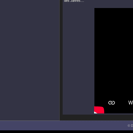
des Jahres....
© D