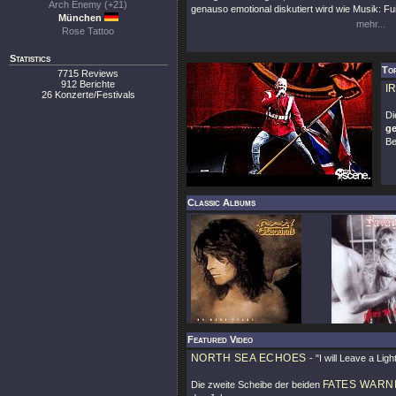
Arch Enemy (+21)
genauso emotional diskutiert wird wie Musik: Fuß
München
mehr...
Rose Tattoo
Statistics
To
7715 Reviews
912 Berichte
I
26 Konzerte/Festivals
D
ge
Be
Classic Albums
Featured Video
NORTH SEA ECHOES
-
"I will Leave a Lig
FATES WARN
Die zweite Scheibe der beiden