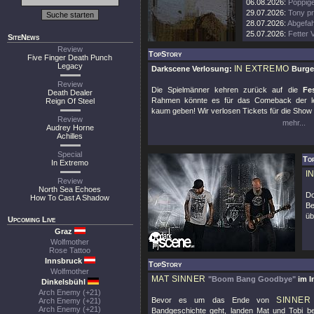
06.08.2026:
Poppige
29.07.2026:
Tony pr
28.07.2026:
Abgefah
25.07.2026:
Fetter 
SiteNews
Review
TopStory
Five Finger Death Punch
Legacy
IN EXTREMO
Darkscene Verlosung:
Burge
Review
Die Spielmänner kehren zurück auf die
Fe
Death Dealer
Rahmen könnte es für das Comeback der le
Reign Of Steel
kaum geben! Wir verlosen Tickets für die Sho
Review
mehr...
Audrey Horne
Achilles
Special
To
In Extremo
I
Review
North Sea Echoes
Do
How To Cast A Shadow
Be
üb
Upcoming Live
Graz
Wolfmother
Rose Tattoo
Innsbruck
TopStory
Wolfmother
MAT SINNER
"Boom Bang Goodbye"
im I
Dinkelsbühl
Arch Enemy (+21)
SINNER
Bevor es um das Ende von
Arch Enemy (+21)
Arch Enemy (+21)
Bandgeschichte geht, landen Mat und Tobi b