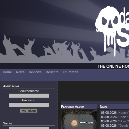
Home
News
Reviews
Berichte
Tourdaten
Anmeldung
Benutzername
Passwort
Featured Album
News
06.08.2026:
Hauen 
06.08.2026:
Coole "
06.08.2026:
"Now O
Suche
06.08.2026:
"Death