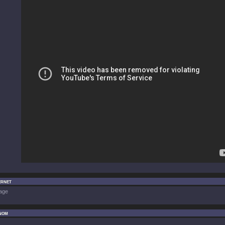
ernet
age
nom