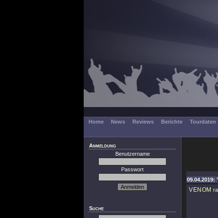
Home
News
Reviews
Berichte
Tourdaten
Anmeldung
Benutzername
Passwort
09.04.2019: 
VENOM
ra
Suche