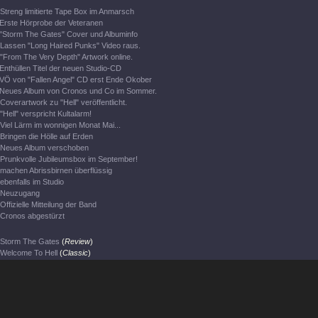
Streng limitierte Tape Box im Anmarsch
Erste Hörprobe der Veteranen
"Storm The Gates" Cover und Albuminfo
Lassen "Long Haired Punks" Video raus.
"From The Very Depth" Artwork online.
Enthüllen Titel der neuen Studio-CD
VÖ von "Fallen Angel" CD erst Ende Okober
Neues Album von Cronos und Co im Sommer.
Coverartwork zu "Hell" veröffentlicht.
"Hell" verspricht Kultalarm!
Viel Lärm im wonnigen Monat Mai...
Bringen die Hölle auf Erden
Neues Album verschoben
Prunkvolle Jubileumsbox im September!
machen Abrissbirnen überflüssig
ebenfalls im Studio
Neuzugang
Offizielle Mitteilung der Band
Cronos abgestürzt
Storm The Gates
(
Review
)
Welcome To Hell
(
Classic
)