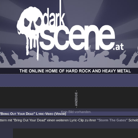
Kein Bild vorhanden.
"Bring Out Your Dead" Lyric-Video (Venom)
ttern mit
"Bring Out Your Dead"
einen weiteren Lyric-Clip zu ihrer
"Storm The Gates"
Scheib