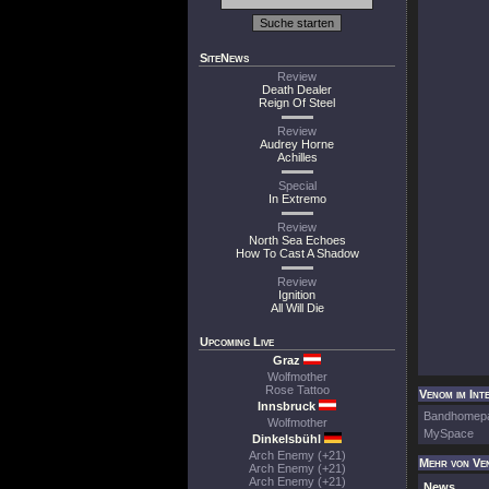
SiteNews
Review
Death Dealer
Reign Of Steel
Review
Audrey Horne
Achilles
Special
In Extremo
Review
North Sea Echoes
How To Cast A Shadow
Review
Ignition
All Will Die
Upcoming Live
Graz
Wolfmother
Rose Tattoo
Venom im Int
Innsbruck
Bandhomep
Wolfmother
MySpace
Dinkelsbühl
Arch Enemy (+21)
Mehr von Ve
Arch Enemy (+21)
Arch Enemy (+21)
News