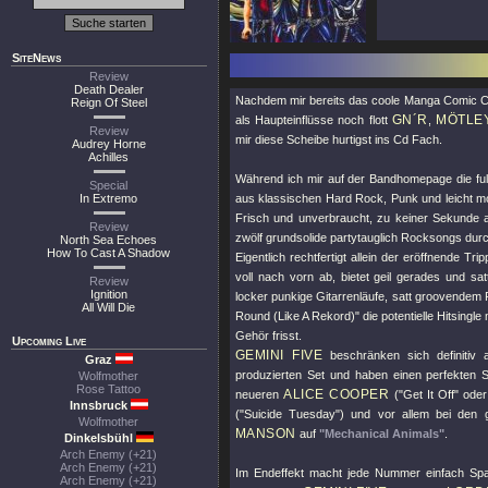
SiteNews
Review
Death Dealer
Nachdem mir bereits das coole Manga Comic Cov
Reign Of Steel
GN´R
MÖTLE
als Haupteinflüsse noch flott
,
Review
mir diese Scheibe hurtigst ins Cd Fach.
Audrey Horne
Achilles
Während ich mir auf der Bandhomepage die ful
Special
In Extremo
aus klassischen Hard Rock, Punk und leicht mo
Frisch und unverbraucht, zu keiner Sekunde 
Review
zwölf grundsolide partytauglich Rocksongs durch
North Sea Echoes
How To Cast A Shadow
Eigentlich rechtfertigt allein der eröffnende T
voll nach vorn ab, bietet geil gerades und sa
Review
Ignition
locker punkige Gitarrenläufe, satt groovende
All Will Die
Round (Like A Rekord)"
die potentielle Hitsingle
Gehör frisst.
Upcoming Live
GEMINI FIVE
beschränken sich definitiv a
Graz
produzierten Set und haben einen perfekten 
Wolfmother
Rose Tattoo
ALICE COOPER
neueren
(
"Get It Off"
oder 
Innsbruck
(
"Suicide Tuesday"
) und vor allem bei den 
Wolfmother
MANSON
auf
"Mechanical Animals"
.
Dinkelsbühl
Arch Enemy (+21)
Arch Enemy (+21)
Im Endeffekt macht jede Nummer einfach Spaß
Arch Enemy (+21)