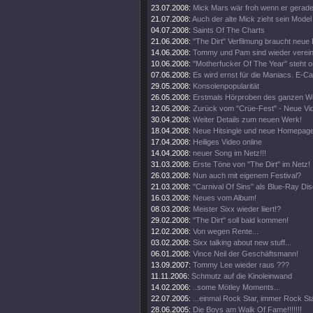
23.07.2008:
Mick Mars wär froh wenn er gerade
21.07.2008:
Auch der alte Mick zieht sein Model
04.07.2008:
Saints Of The Charts
21.06.2008:
"The Dirt" Verfilmung braucht neue 
14.06.2008:
Tommy und Pam sind wieder verein
10.06.2008:
"Motherfucker Of The Year" steht on
07.06.2008:
Es wird ernst für die Maniacs. E-Ca
29.05.2008:
Konsolenpopularität
26.05.2008:
Erstmals Hörproben des ganzen We
12.05.2008:
Zurück vom "Crüe-Fest" - Neue Vid
30.04.2008:
Weiter Details zum neuen Werk!
18.04.2008:
Neue Hitsingle und neue Homepage
17.04.2008:
Heiliges Video online
14.04.2008:
neuer Song im Netz!!!
31.03.2008:
Erste Töne von "The Dirt" im Netz!
26.03.2008:
Nun auch mit eigenem Festival?
21.03.2008:
"Carnival Of Sins" als Blue-Ray Dis
16.03.2008:
Neues vom Album!
08.03.2008:
Meister Sixx wieder liiert!?
29.02.2008:
"The Dirt" soll bald kommen!
12.02.2008:
Von wegen Rente...
03.02.2008:
Sixx talking about new stuff...
06.01.2008:
Vince Neil der Geschäftsmann!
13.09.2007:
Tommy Lee wieder raus ???
11.11.2006:
Schmutz auf die Kinoleinwand
14.02.2006:
..some Mötley Moments...
22.07.2005:
...einmal Rock Star, immer Rock Star
28.06.2005:
Die Boys am Walk Of Fame!!!!!!!