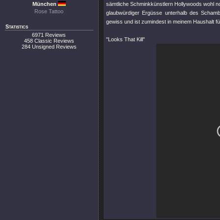
München
sämtliche Schminkkünstlern Hollywoods wohl noc
Rose Tattoo
glaubwürdiger Ergüsse unterhalb des Schambe
gewiss und ist zumindest in meinem Haushalt fü
Statistics
6971 Reviews
"Looks That Kill"
458 Classic Reviews
284 Unsigned Reviews