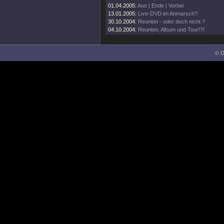
01.04.2005:
Aus | Ende | Vorbei
13.01.2005:
Live-DVD im Anmarsch?
30.10.2004:
Reunion - oder doch nicht ?
04.10.2004:
Reunion, Album und Tour!?!
© D