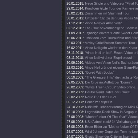
20.01.2015:
Neue Single und Video zur "Final T
29.01.2014:
Kündigen letzte Tour der Karriere a
15.02.2012:
Zusammen mit Slash auf Tour
30.01.2012:
Offizieller Clip zu den Las Vegas S
21.12.2011:
Vince Neil vor Abschied?
02.12.2011:
The Crüe bekommt eigene Show in 
01.09.2011:
Elfjährige covert "Home Sweet Home
15.06.2011:
Livevideo vom Tourauftakt und 360
02.03.2011:
Mötley Crüe/Poison Summer Tour...
16.02.2011:
Vince Neil geht wieder in den Knast.
25.11.2010:
"Vince Neil on ice": Erstes Video onl
03.11.2010:
Vince Neil wird zur Eisprinzessin!
30.09.2010:
Videos von Vince Neil’s Buchpräsen
22.03.2010:
Vince Neil gründet eigene Glam-Flug
04.12.2009:
"Bored With Boobs"
30.10.2009:
"The Greatest Hits" die nächste Ru
09.05.2009:
Die Crüe mit Auftritt bei "Bones".
26.02.2009:
"White Trash Circus" Video online.
25.02.2009:
Deutschland Dates der Crüe!!!
22.02.2009:
Neue DVD der Crüe!
06.12.2008:
Feuer im Stripclub
24.10.2008:
Nikki mit Liebeserklärung an Mick 
19.10.2008:
Legendäre Rock Show in Singapur.
27.08.2008:
"Motherfucker Of The Year" Videocl
27.08.2008:
USofA don't rock! 14 Verhaftungen 
16.08.2008:
Erste Bilder zu "Motherfucker Of T
28.07.2008:
Wird Johnny Depp den Tommy Lee
24.07.2008:
Gratis Show der Crüe im Internet!