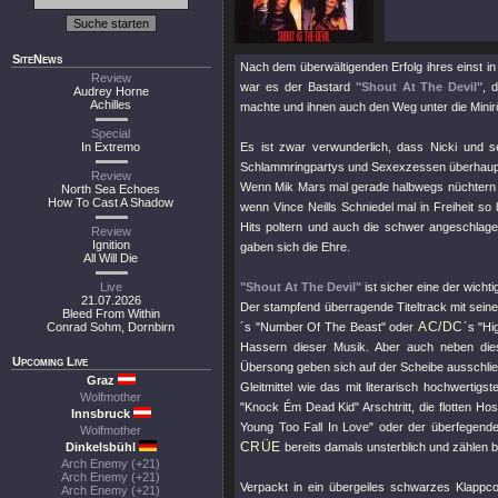
SiteNews
Nach dem überwältigenden Erfolg ihres einst in
Review
war es der Bastard
"Shout At The Devil"
, 
Audrey Horne
Achilles
machte und ihnen auch den Weg unter die Minir
Special
In Extremo
Es ist zwar verwunderlich, dass Nicki und s
Schlammringpartys und Sexexzessen überhaupt d
Review
Wenn Mik Mars mal gerade halbwegs nüchtern war,
North Sea Echoes
How To Cast A Shadow
wenn Vince Neills Schniedel mal in Freiheit so
Hits poltern und auch die schwer angeschlag
Review
Ignition
gaben sich die Ehre.
All Will Die
Live
"Shout At The Devil"
ist sicher eine der wicht
21.07.2026
Der stampfend überragende Titeltrack mit seine
Bleed From Within
AC/DC
Conrad Sohm, Dornbirn
´s
"Number Of The Beast"
oder
´s
"Hi
Hassern dieser Musik. Aber auch neben dies
Upcoming Live
Übersong geben sich auf der Scheibe ausschließ
Graz
Gleitmittel wie das mit literarisch hochwertig
Wolfmother
"Knock Ém Dead Kid"
Arschtritt, die flotten H
Innsbruck
Young Too Fall In Love"
oder der überfegende
Wolfmother
CRÜE
Dinkelsbühl
bereits damals unsterblich und zählen b
Arch Enemy (+21)
Arch Enemy (+21)
Verpackt in ein übergeiles schwarzes Klappc
Arch Enemy (+21)