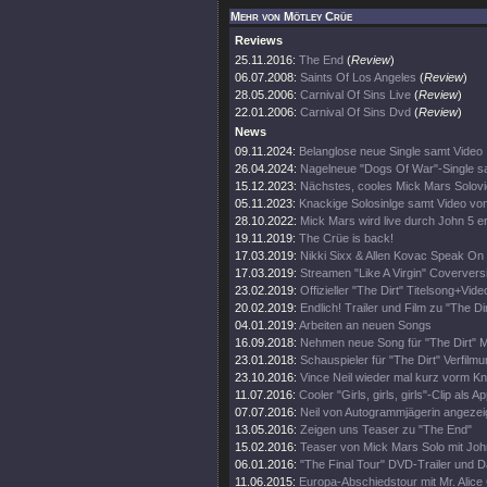
Mehr von Mötley Crüe
Reviews
25.11.2016:
The End
(
Review
)
06.07.2008:
Saints Of Los Angeles
(
Review
)
28.05.2006:
Carnival Of Sins Live
(
Review
)
22.01.2006:
Carnival Of Sins Dvd
(
Review
)
News
09.11.2024:
Belanglose neue Single samt Video
26.04.2024:
Nagelneue "Dogs Of War"-Single s
15.12.2023:
Nächstes, cooles Mick Mars Solov
05.11.2023:
Knackige Solosinlge samt Video vo
28.10.2022:
Mick Mars wird live durch John 5 e
19.11.2019:
The Crüe is back!
17.03.2019:
Nikki Sixx & Allen Kovac Speak On 
17.03.2019:
Streamen "Like A Virgin" Coververs
23.02.2019:
Offizieller "The Dirt" Titelsong+Vide
20.02.2019:
Endlich! Trailer und Film zu "The Dir
04.01.2019:
Arbeiten an neuen Songs
16.09.2018:
Nehmen neue Song für "The Dirt" M
23.01.2018:
Schauspieler für "The Dirt" Verfil
23.10.2016:
Vince Neil wieder mal kurz vorm Kna
11.07.2016:
Cooler "Girls, girls, girls"-Clip als Ap
07.07.2016:
Neil von Autogrammjägerin angezei
13.05.2016:
Zeigen uns Teaser zu "The End"
15.02.2016:
Teaser von Mick Mars Solo mit Joh
06.01.2016:
"The Final Tour" DVD-Trailer und D
11.06.2015:
Europa-Abschiedstour mit Mr. Alice