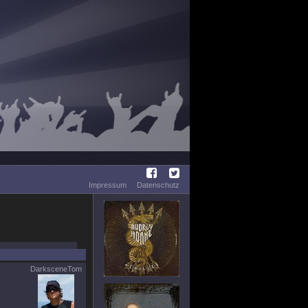
Impressum
Datenschutz
DarksceneTom