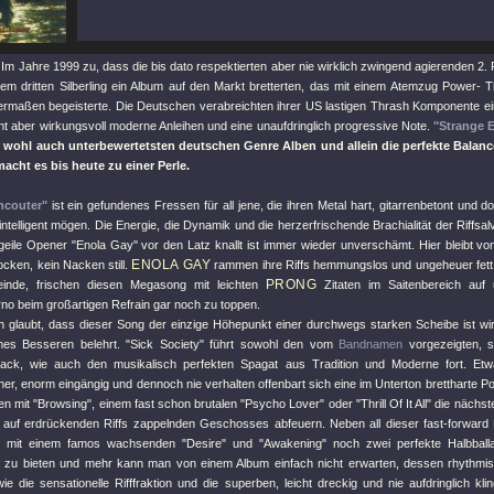
 Im Jahre 1999 zu, dass die bis dato respektierten aber nie wirklich zwingend agierenden 2
rem dritten Silberling ein Album auf den Markt bretterten, das mit einem Atemzug Power-
ermaßen begeisterte. Die Deutschen verabreichten ihrer US lastigen Thrash Komponente e
nt aber wirkungsvoll moderne Anleihen und eine unaufdringlich progressive Note.
"Strange 
 wohl auch unterbewertetsten deutschen Genre Alben und allein die perfekte Balanc
acht es bis heute zu einer Perle.
ncouter"
ist ein gefundenes Fressen für all jene, die ihren Metal hart, gitarrenbetont und 
 intelligent mögen. Die Energie, die Dynamik und die herzerfrischende Brachialität der Riffsa
 geile Opener
"Enola Gay"
vor den Latz knallt ist immer wieder unverschämt. Hier bleibt v
ENOLA GAY
ocken, kein Nacken still.
rammen ihre Riffs hemmungslos und ungeheuer fett 
PRONG
inde, frischen diesen Megasong mit leichten
Zitaten im Saitenbereich auf
rno beim großartigen Refrain gar noch zu toppen.
 glaubt, dass dieser Song der einzige Höhepunkt einer durchwegs starken Scheibe ist wi
nes Besseren belehrt.
"Sick Society"
führt sowohl den vom
Bandnamen
vorgezeigten, s
rack, wie auch den musikalisch perfekten Spagat aus Tradition und Moderne fort. Et
her, enorm eingängig und dennoch nie verhalten offenbart sich eine im Unterton brettharte 
en mit
"Browsing"
, einem fast schon brutalen
"Psycho Lover"
oder
"Thrill Of It All"
die nächst
 auf erdrückenden Riffs zappelnden Geschosses abfeuern. Neben all dieser fast-forward
mit einem famos wachsenden
"Desire"
und
"Awakening"
noch zwei perfekte Halbball
l zu bieten und mehr kann man von einem Album einfach nicht erwarten, dessen rhythm
wie die sensationelle Rifffraktion und die superben, leicht dreckig und nie aufdringlich k