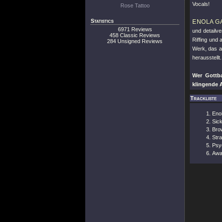
Vocals!
Rose Tattoo
Statistics
ENOLA G
6971 Reviews
und detailve
458 Classic Reviews
Riffing und
284 Unsigned Reviews
Werk, das a
herausstellt.
Wer Gottb
klingende 
Trackliste
Eno
Sick
Bro
Str
Psy
Awa