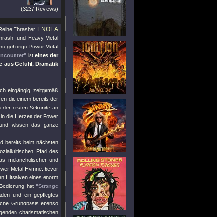
(3237 Reviews)
ENOLA
. Reihe Thrasher
 Thrash- und Heavy Metal
ine gehörige Power Metal
Encounter"
ist
eines der
e aus Gefühl, Dramatik
doch eingängig, zeitgemäß
lven die einem bereits der
on der ersten Sekunde an
in die Herzen der Power
 und wissen das ganze
rd bereits beim nächsten
ozialkritischen Pfad des
was melancholischer und
Power Metal Hymne, bevor
en Hitsalven eines enorm
 Bedienung hat
"Strange
aden und ein gepflegtes
ische Grundbasis ebenso
lingenden charismatischen