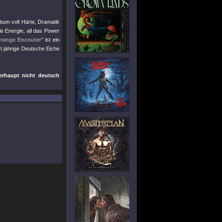
bum voll Härte, Dramatik
die Energie, all das Power
trange Encouter"
ist ein
t jährige Deutsche Eiche
rhaupt nicht deutsch