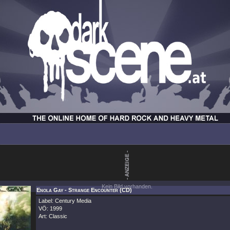
Kein Bild vorhanden.
Enola Gay - Strange Encounter (CD)
Label: Century Media
VÖ: 1999
Art: Classic