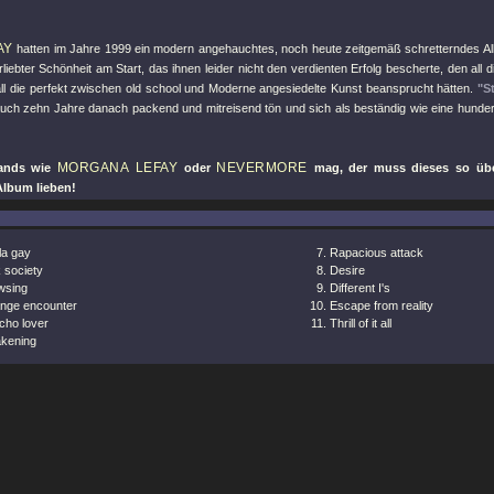
AY
hatten im Jahre 1999 ein modern angehauchtes, noch heute zeitgemäß schretterndes Al
rliebter Schönheit am Start, das ihnen leider nicht den verdienten Erfolg bescherte, den all 
 all die perfekt zwischen old school und Moderne angesiedelte Kunst beansprucht hätten.
"S
uch zehn Jahre danach packend und mitreisend tön und sich als beständig wie eine hunder
MORGANA LEFAY
NEVERMORE
ands wie
oder
mag, der muss dieses so übe
Album lieben!
la gay
Rapacious attack
 society
Desire
wsing
Different I's
ange encounter
Escape from reality
cho lover
Thrill of it all
kening