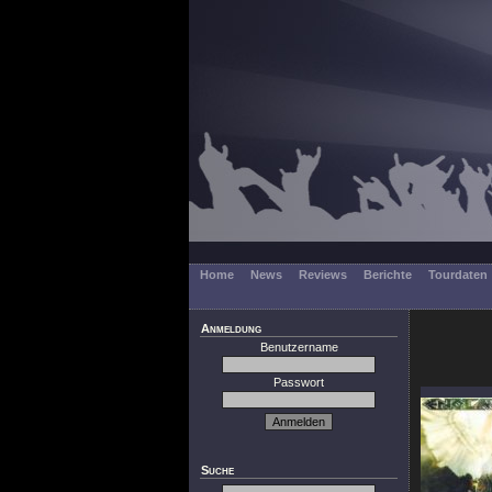
Home
News
Reviews
Berichte
Tourdaten
Anmeldung
Benutzername
Passwort
Suche