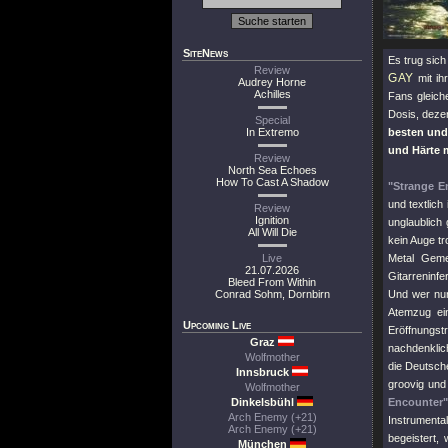
SiteNews
Es trug sich
Review
GAY
mit ih
Audrey Horne
Achilles
Fans gleich
Dosis, deze
Special
In Extremo
besten und
und Härte m
Review
North Sea Echoes
How To Cast A Shadow
"Strange E
und textlich
Review
Ignition
unglaublich
All Will Die
kein Auge tr
Live
Metal Geme
21.07.2026
Gitarreninfe
Bleed From Within
Conrad Sohm, Dornbirn
Und wer nun
Atemzug ei
Upcoming Live
Eröffnungst
Graz
nachdenklic
Wolfmother
die Deutsch
Innsbruck
groovig und
Wolfmother
Dinkelsbühl
Encounter"
Arch Enemy (+21)
Instrumenta
Arch Enemy (+21)
begeistert, 
München