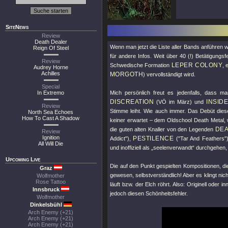
SiteNews
Review
Death Dealer
Wenn man jetzt die Liste aller Bands anführen 
Reign Of Steel
für andere Infos. Weit über 40 (!) Betätigungsf
Review
LEPER COLONY
Schwedische Formation
, 
Audrey Horne
Achilles
MORGOTH
) vervollständigt wird.
Special
In Extremo
Mich persönlich freut es jedenfalls, dass 
DISCREATION
INSID
(VÖ im März) und
Review
Stimme leiht. Wie auch immer. Das Debüt dies
North Sea Echoes
How To Cast A Shadow
keiner erwartet – dem Oldschool Death Metal, 
DE
die guten alten Knaller von den Legenden
Review
Ignition
PESTILENCE
Addict"
),
(
"Tar And Feathers"
All Will Die
und inoffiziell als „seelenverwandt“ durchgehen, 
Upcoming Live
Die auf den Punkt gespielten Kompositionen, di
Graz
gewesen, selbstverständlich! Aber es klingt nich
Wolfmother
Rose Tattoo
läuft bzw. der Elch röhrt. Also: Originell oder 
Innsbruck
jedoch diesen Schönheitsfehler.
Wolfmother
Dinkelsbühl
Arch Enemy (+21)
Arch Enemy (+21)
Arch Enemy (+21)