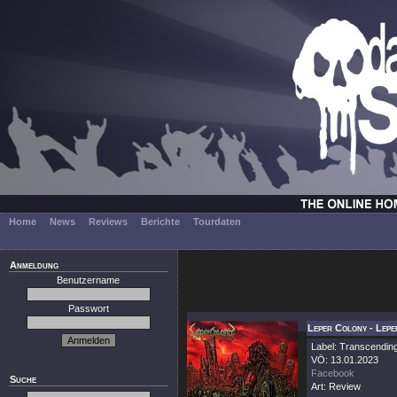
Home
News
Reviews
Berichte
Tourdaten
Anmeldung
Benutzername
Passwort
Leper Colony - Lep
Label: Transcendin
VÖ: 13.01.2023
Facebook
Suche
Art: Review