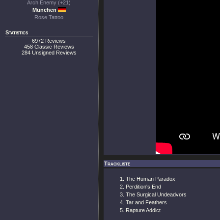
Arch Enemy (+21)
München
Rose Tattoo
Statistics
6972 Reviews
458 Classic Reviews
284 Unsigned Reviews
Trackliste
The Human Paradox
Perdition's End
The Surgical Undeadvors
Tar and Feathers
Rapture Addict