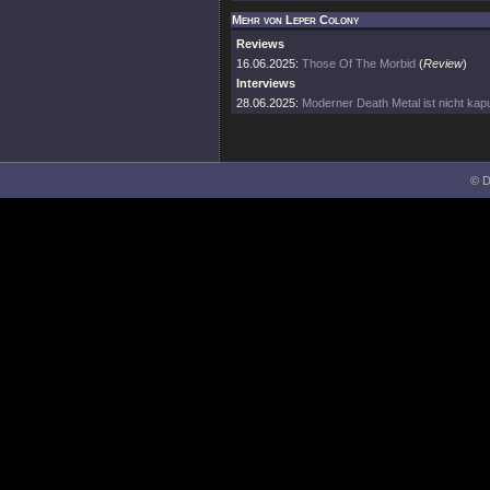
Mehr von Leper Colony
Reviews
16.06.2025:
Those Of The Morbid
(
Review
)
Interviews
28.06.2025:
Moderner Death Metal ist nicht kap
© D