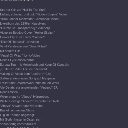
Starker Clip zu "Hail To The Sun"
Eiskalt, schwarz und gut: "Hidden Empire" Video
"Black Matter Manifesto" Comeback-Video
Livealbum des 1996er Klassikers
"Dictate Of Transparency" Videoclip
Video zu Beatles-Cover "Helter Skelter"
Cooler Clip zum Track "Samael"
"Rite Of Renewal" Livevideo
Vinyl Rerelease von "Blood Ritual"
Mit neuem Clip
"Angel Of Wrath" Lyric-Video
Neues Lyric-Video online
Europa Tour mit Melechesh und Keep Of Kalessin.
„Luxferre“ Video Clip veröffentlicht
Making-Of Video zum "Luxferre" Clip.
Stellen ersten neuen Song auf Myspace.
Trailer und Coverartwork zum neuen Werk
Alle Details zur anstehenden "Antigod" EP.
Neues Video
Weitere starke "Above" Hörproben.
Weitere deftige "Above" Hörproben im Netz.
"Above" Artwork und Hörprobe.
Basteln am neuen Album
Gig im Escape abgesagt
Mit Gothminister in Österreich
schon fertig vorproduziert