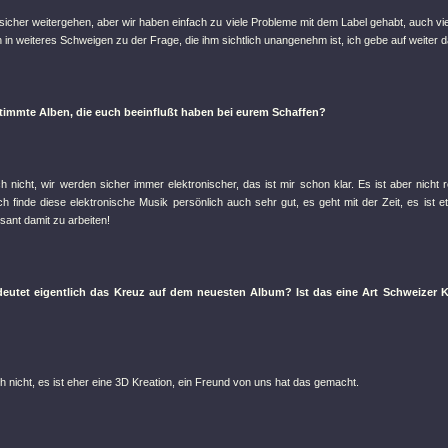
sicher weitergehen, aber wir haben einfach zu viele Probleme mit dem Label gehabt, auch viel
ch in weiteres Schweigen zu der Frage, die ihm sichtlich unangenehm ist, ich gebe auf weiter
timmte Alben, die euch beeinflußt haben bei eurem Schaffen?
ch nicht, wir werden sicher immer elektronischer, das ist mir schon klar. Es ist aber nicht re
h finde diese elektronische Musik persönlich auch sehr gut, es geht mit der Zeit, es ist 
sant damit zu arbeiten!
deutet eigentlich das Kreuz auf dem neuesten Album? Ist das eine Art Schweizer Kre
ch nicht, es ist eher eine 3D Kreation, ein Freund von uns hat das gemacht.