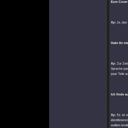
Eure Cover 
Xy:
Ja, das i
Habt ihr n
Xy:
Zur Zeit
Sprache pas
paar Teile a
Ich finde a
Xy:
Es ist e
identifizier
wollten text