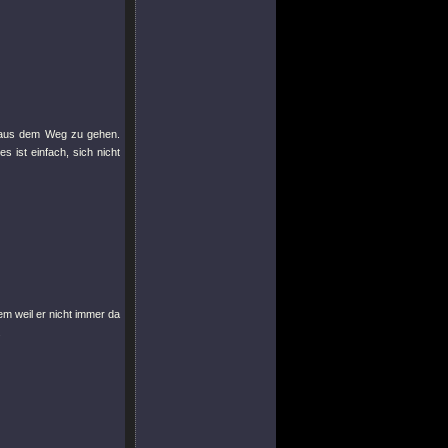
k aus dem Weg zu gehen.
 ist einfach, sich nicht
em weil er nicht immer da
.