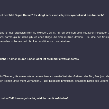
t der Titel Supra Karma? Es klingt sehr exotisch, was symbolisiert das für euch?
uns ist das eigentlich nicht so exotisch, es ist nur ein Wunsch dem negativen Feedbac
s Karma glaubt, dann gibt es eben Dinge, die sich im Kreis drehen....Die Idee des Stückes
errollen zu lassen und die Überhand über sich zu behalten.
nliche Themen in den Texten oder ist es immer etwas anderes?
bt Themen, die immer wieder auftauchen, so wie die Welt des Geistes, der Tod, Sex (vor all
in den Texten umso mehr vorhanden...). Der Rest sind Emotionen, alltägliche Dinge des Lebens
tzt eine DVD herausgebracht, seid ihr damit zufrieden?