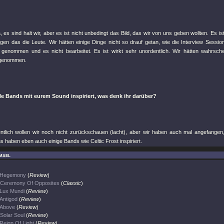
 es sind halt wir, aber es ist nicht unbedingt das Bild, das wir von uns geben wollten. Es is
ögen das die Leute. Wir hätten einige Dinge nicht so drauf getan, wie die Interview Sessi
 genommen und es nicht bearbeitet. Es ist wirkt sehr unordentlich. Wir hätten wahrsche
fgenommen.
ele Bands mit eurem Sound inspiriert, was denk ihr darüber?
ntlich wollen wir noch nicht zurückschauen (lacht), aber wir haben auch mal angefangen, 
s haben eben auch einige Bands wie Celtic Frost inspiriert.
mael
Hegemony
(
Review
)
Ceremony Of Opposites
(
Classic
)
Lux Mundi
(
Review
)
Antigod
(
Review
)
Above
(
Review
)
Solar Soul
(
Review
)
Reign Of Light
(
Review
)