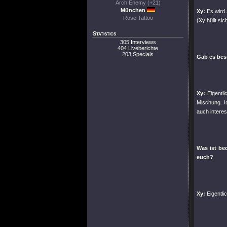
Arch Enemy (+21)
München
Xy:
Es wird 
Rose Tattoo
(Xy hüllt si
Statistics
305 Interviews
404 Liveberichte
203 Specials
Gab es bes
Xy:
Eigentli
Mischung. Ic
auch interes
Was ist be
euch?
Xy:
Eigentli