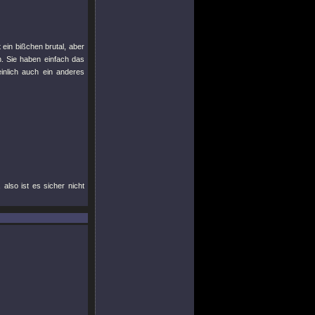
t ein bißchen brutal, aber
on. Sie haben einfach das
inlich auch ein anderes
also ist es sicher nicht