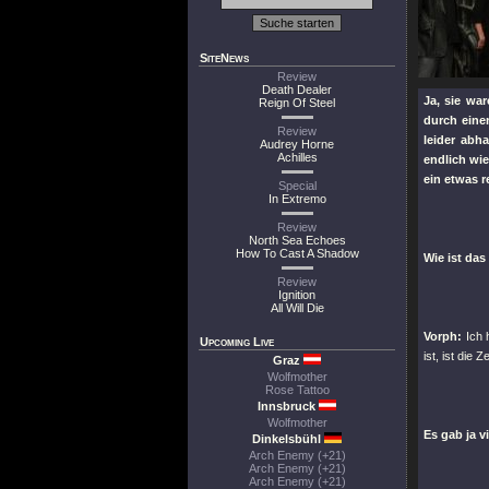
SiteNews
Review
Death Dealer
Ja, sie wa
Reign Of Steel
durch eine
Review
leider abh
Audrey Horne
Achilles
endlich wi
ein etwas 
Special
In Extremo
Review
North Sea Echoes
How To Cast A Shadow
Wie ist das
Review
Ignition
All Will Die
Vorph:
Ich 
Upcoming Live
ist, ist die 
Graz
Wolfmother
Rose Tattoo
Innsbruck
Wolfmother
Es gab ja v
Dinkelsbühl
Arch Enemy (+21)
Arch Enemy (+21)
Arch Enemy (+21)