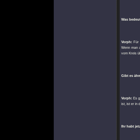
Was bedeute
Vorph:
Für 
Wenn man an
vom Kreis üb
Gibt es äh
Vorph:
Es gi
ist, ist er 
Ihr habt je