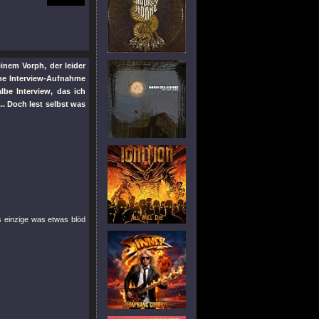
inem Vorph, der leider
ine Interview-Aufnahme
be Interview, das ich
. Doch lest selbst was
s einzige was etwas blöd