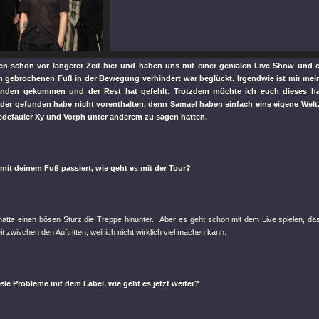
ren schon vor längerer Zeit hier und haben uns mit einer genialen Live Show und e
n gebrochenen Fuß in der Bewegung verhindert war beglückt. Irgendwie ist mir me
anden gekommen und der Rest hat gefehlt. Trotzdem möchte ich euch dieses hal
eder gefunden habe nicht vorenthalten, denn Samael haben einfach eine eigene Welt..
redefauler Xy und Vorph unter anderem zu sagen hatten.
 mit deinem Fuß passiert, wie geht es mit der Tour?
hatte einen bösen Sturz die Treppe hinunter... Aber es geht schon mit dem Live spielen, da
Zeit zwischen den Auftritten, weil ich nicht wirklich viel machen kann.
iele Probleme mit dem Label, wie geht es jetzt weiter?