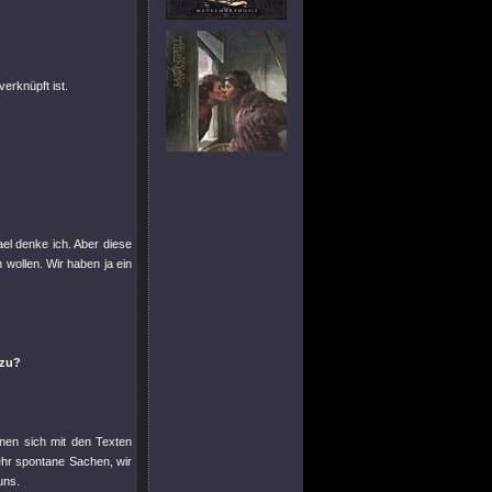
verknüpft ist.
ael denke ich. Aber diese
wollen. Wir haben ja ein
azu?
nen sich mit den Texten
sehr spontane Sachen, wir
uns.