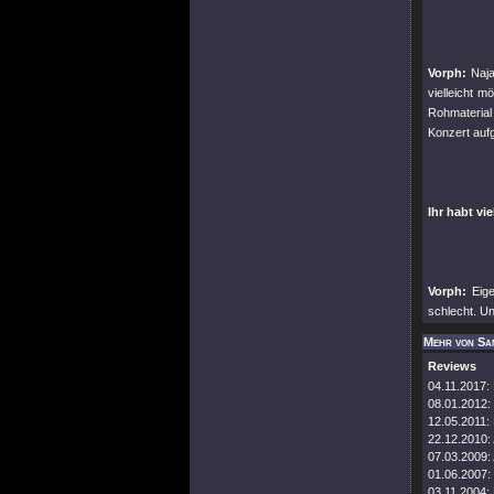
Vorph:
Naja,
vielleicht m
Rohmaterial
Konzert au
Ihr habt vi
Vorph:
Eige
schlecht. Un
Mehr von Sa
Reviews
04.11.2017:
08.01.2012:
12.05.2011:
22.12.2010:
07.03.2009:
01.06.2007:
03.11.2004: