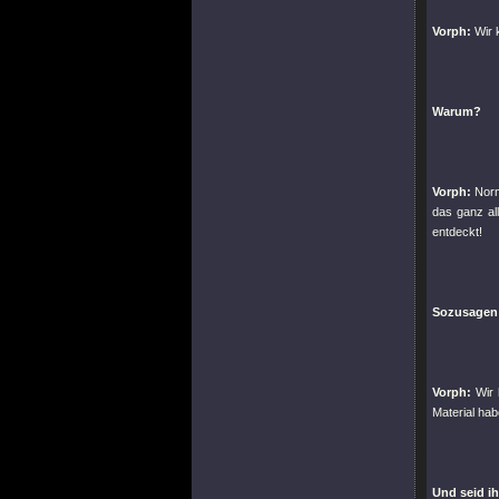
Vorph:
Wir k
Warum?
Vorph:
Norm
das ganz al
entdeckt!
Sozusagen
Vorph:
Wir 
Material hab
Und seid ih