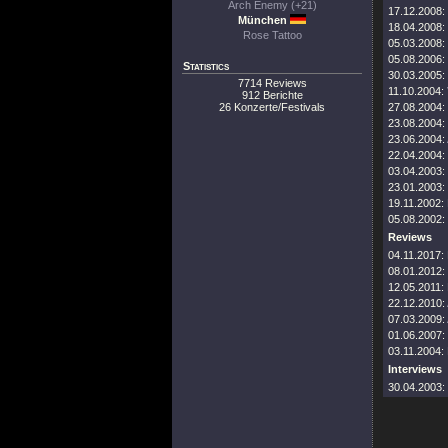
Arch Enemy (+21)
17.12.2008:
München
18.04.2008:
Rose Tattoo
05.03.2008:
05.08.2006:
Statistics
30.03.2005:
7714 Reviews
11.10.2004:
912 Berichte
26 Konzerte/Festivals
27.08.2004:
23.08.2004:
23.06.2004:
22.04.2004:
03.04.2003:
23.01.2003:
19.11.2002:
05.08.2002:
Reviews
04.11.2017:
08.01.2012:
12.05.2011:
22.12.2010:
07.03.2009:
01.06.2007:
03.11.2004:
Interviews
30.04.2003: