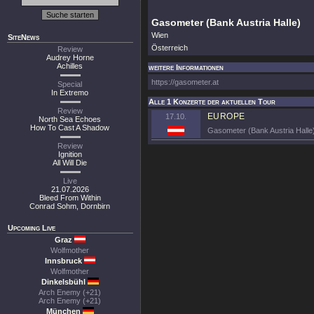
Gasometer (Bank Austria Halle)
Wien
SiteNews
Österreich
Review
Audrey Horne
Achilles
weitere Informationen
https://gasometer.at
Special
In Extremo
Alle 1 Konzerte der aktuellen Tour
Review
EUROPE
17.10.
North Sea Echoes
How To Cast A Shadow
Gasometer (Bank Austria Halle
Review
Ignition
All Will Die
Live
21.07.2026
Bleed From Within
Conrad Sohm, Dornbirn
Upcoming Live
Graz
Wolfmother
Innsbruck
Wolfmother
Dinkelsbühl
Arch Enemy (+21)
Arch Enemy (+21)
München