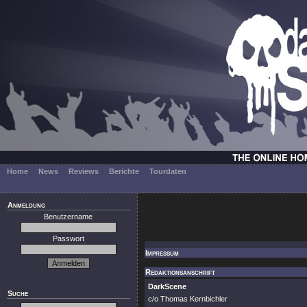
Home
News
Reviews
Berichte
Tourdaten
Anmeldung
Benutzername
Passwort
Impressum
Redaktionsanschrift
DarkScene
Suche
c/o Thomas Kernbichler