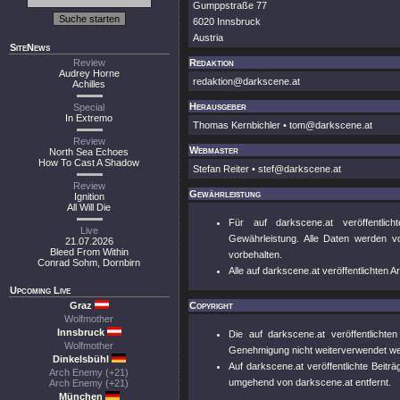
Gumppstraße 77
6020 Innsbruck
Austria
SiteNews
Review
Redaktion
Audrey Horne
redaktion@darkscene.at
Achilles
Herausgeber
Special
In Extremo
Thomas Kernbichler • tom@darkscene.at
Review
Webmaster
North Sea Echoes
How To Cast A Shadow
Stefan Reiter • stef@darkscene.at
Review
Gewährleistung
Ignition
All Will Die
Für auf darkscene.at veröffentlic
Live
Gewährleistung. Alle Daten werden vo
21.07.2026
Bleed From Within
vorbehalten.
Conrad Sohm, Dornbirn
Alle auf darkscene.at veröffentlichten 
Upcoming Live
Graz
Copyright
Wolfmother
Innsbruck
Die auf darkscene.at veröffentlichte
Wolfmother
Genehmigung nicht weiterverwendet w
Dinkelsbühl
Auf darkscene.at veröffentlichte Beitr
Arch Enemy (+21)
umgehend von darkscene.at entfernt.
Arch Enemy (+21)
München