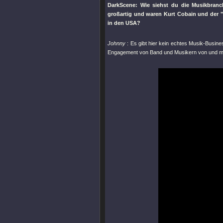
DarkScene: Wie siehst du die Musikbranc
großartig und waren Kurt Cobain und der
in den USA?
Johnny
: Es gibt hier kein echtes Musik-Busin
Engagement von Band und Musikern von und mit