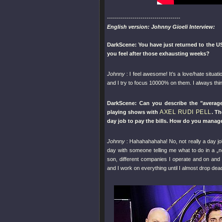
-------------------------------------
English version: Johnny Gioeli Interview:
DarkScene: You have just returned to the US
you feel after those exhausting weeks?
Johnny
: I feel awesome! It’s a love/hate situa
and I try to focus 10000% on them. I always thin
DarkScene: Can you describe the "average 
AXEL RUDI PELL
playing shows with
. T
day job to pay the bills. How do you manage 
Johnny
: Hahahahahaha! No, not really a day jo
day with someone telling me what to do in a „nor
son, different companies I operate and on and
and I work on everything until I almost drop dea