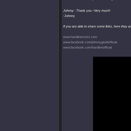
Johnny
: Thank you –Very much!
-Johnny
If you are able to share some links, here they a
www.hardlinerocks.com
www.facebook.com/johnnygioeliofficial
www.facebook.com/hardlineofficial