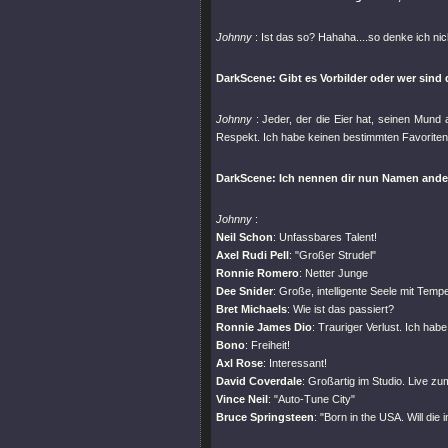
Johnny
: Ist das so? Hahaha....so denke ich nic
DarkScene: Gibt es Vorbilder oder wer sind
Johnny
: Jeder, der die Eier hat, seinen Mun
Respekt. Ich habe keinen bestimmten Favoriten..
DarkScene: Ich nennen dir nun Namen andere
Johnny
:
Neil Schon
: Unfassbares Talent!
Axel Rudi Pell
:
"Großer Strudel"
Ronnie Romero
: Netter Junge
Dee Snider
: Große, intelligente Seele mit Tem
Bret Michaels
: Wie ist das passiert?
Ronnie James Dio
: Trauriger Verlust. Ich habe
Bono
: Freiheit!
Axl Rose
: Interessant!
David Coverdale
: Großartig im Studio. Live z
Vince Neil
:
"Auto-Tune City"
Bruce Springsteen
:
"Born in the USA. Will die 