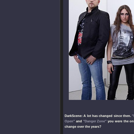
DarkScene: A lot has changed since then.
"
Open"
and
"Danger Zone"
you were the onl
change over the years?