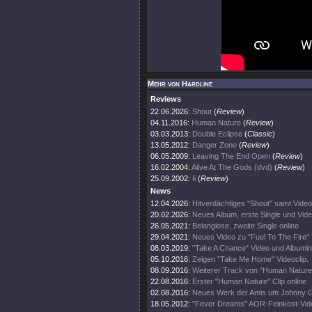
Mehr von Hardline
Reviews
22.06.2026:
Shout
(
Review
)
04.11.2016:
Human Nature
(
Review
)
03.03.2013:
Double Eclipse
(
Classic
)
13.05.2012:
Danger Zone
(
Review
)
06.05.2009:
Leaving The End Open
(
Review
)
16.02.2004:
Alive At The Gods (dvd)
(
Review
)
25.09.2002:
Ii
(
Review
)
News
12.04.2026:
Hitverdächtiges "Shout" samt Video
20.02.2026:
Neues Album, erste Single und Vid
26.05.2021:
Belanglose, zweite Single online
29.04.2021:
Neues Video zu "Fuel To The Fire"
08.03.2019:
"Take A Chance" Video und Albumin
05.10.2016:
Zeigen "Take Me Home" Videoclip.
08.09.2016:
Weiterer Track von "Human Nature
22.08.2016:
Erster "Human Nature" Clip online
02.08.2016:
Neues Werk der Amis um Johnny Gi
18.05.2012:
"Fever Dreams" AOR-Feinkost-Video