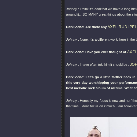
Johnny
: I think it’s cool that we have a long 
around it....SO MANY great things about the situ
AXEL RUDI PE
DarkScene: Are there any
Johnny
: None. It’s a different world here in the
AXEL
DarkScene: Have you ever thought of
JOH
Johnny
: I have often told him it should be :
DarkScene: Let's go a little farther back i
this very day worshipping your performa
best melodic rock album of all time. What a
Johnny
: Honestly my focus is now and not
"th
that time. I don’t focus on it much. I am however p