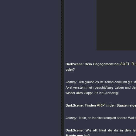
AXEL R
DarkScene: Dein Engagement bei
oder?
Johnny
: Ich glaube es ist schon cool und gut
Axel versteht mein geschäftiges Leben und des
wieder alles klappt. Es ist Großartig!
ARP
DarkScene: Finden
in den Staaten eige
Johnny
: Nein, es ist eine komplett andere Welt
DarkScene: Wie oft hast du dir in den l
Bandname ist?