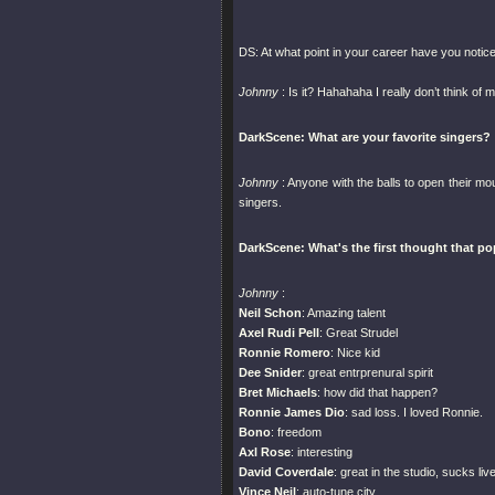
DS: At what point in your career have you notic
Johnny
: Is it? Hahahaha I really don’t think of
DarkScene: What are your favorite singers?
Johnny
: Anyone with the balls to open their mo
singers.
DarkScene: What's the first thought that p
Johnny
:
Neil Schon
: Amazing talent
Axel Rudi Pell
: Great Strudel
Ronnie Romero
: Nice kid
Dee Snider
: great entrprenural spirit
Bret Michaels
: how did that happen?
Ronnie James Dio
: sad loss. I loved Ronnie.
Bono
: freedom
Axl Rose
: interesting
David Coverdale
: great in the studio, sucks liv
Vince Neil
: auto-tune city