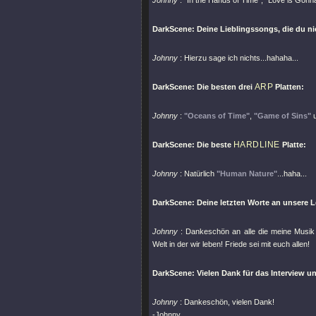
Johnny
:
"In the Hands of Time"
,
"Love is Gonn
DarkScene: Deine Lieblingssongs, die du n
Johnny
: Hierzu sage ich nichts...hahaha...
ARP
DarkScene: Die besten drei
Platten:
Johnny
:
"Oceans of Time"
,
"Game of Sins"
HARDLINE
DarkScene: Die beste
Platte:
Johnny
: Natürlich
"Human Nature"
...haha...
DarkScene: Deine letzten Worte an unsere Le
Johnny
: Dankeschön an alle die meine Musik h
Welt in der wir leben! Friede sei mit euch allen!
DarkScene: Vielen Dank für das Interview u
Johnny
: Dankeschön, vielen Dank!
-Johnny