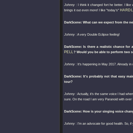
Johnny
: I think it changed fort he better. I lik
HARDL
brings it out even more! I like
"today’s"
DarkScene: What can we expect from the 
Johnny
: A very Double Eclipse feeling!
DarkScene: Is there a realistic chance for 
PELL
? Would you be able to perform two s
Johnny
: It’s happening in May 2017. Already in
DarkScene: It's probably not that easy mai
tour?
Johnny
: Actually, it’s the same voice I had whe
sure. On the road I am very Paranoid with over
DarkScene: How is your singing voice chan
Johnny
: I’m an advocate for good health. So, if