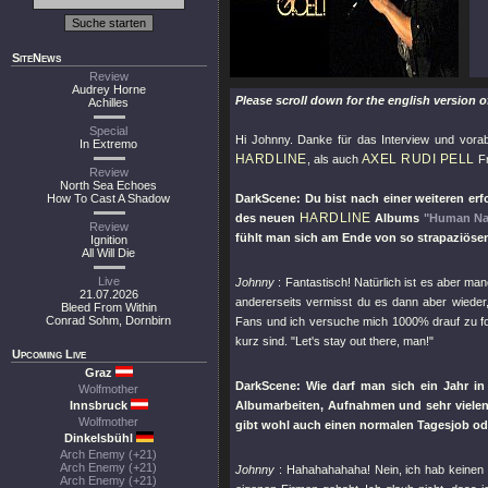
SiteNews
Review
Audrey Horne
Please scroll down for the english version o
Achilles
Special
Hi Johnny. Danke für das Interview und vorab g
In Extremo
HARDLINE
AXEL RUDI PELL
, als auch
Fr
Review
North Sea Echoes
How To Cast A Shadow
DarkScene: Du bist nach einer weiteren er
HARDLINE
des neuen
Albums
"Human Na
Review
fühlt man sich am Ende von so strapaziös
Ignition
All Will Die
Live
Johnny
: Fantastisch! Natürlich ist es aber ma
21.07.2026
andererseits vermisst du es dann aber wieder
Bleed From Within
Conrad Sohm, Dornbirn
Fans und ich versuche mich 1000% drauf zu fok
kurz sind.
"Let's stay out there, man!"
Upcoming Live
Graz
DarkScene: Wie darf man sich ein Jahr in
Wolfmother
Innsbruck
Albumarbeiten, Aufnahmen und sehr vielen
Wolfmother
gibt wohl auch einen normalen Tagesjob ode
Dinkelsbühl
Arch Enemy (+21)
Arch Enemy (+21)
Johnny
: Hahahahahaha! Nein, ich hab keinen
Arch Enemy (+21)