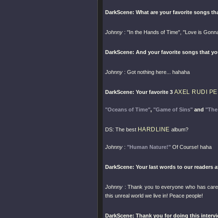
DarkScene: What are your favorite songs t
Johnny
:
"In the Hands of Time"
,
"Love is Gonn
DarkScene: And your favorite songs that yo
Johnny
: Got nothing here... hahaha
AXEL RUDI PE
DarkScene: Your favorite 3
"Oceans of Time"
,
"Game of Sins"
and
"The
HARDLINE
DS: The best
album?
Johnny
:
"Human Nature!"
Of Course! haha
DarkScene: Your last words to our readers af
Johnny
: Thank you to everyone who has care
this unreal world we live in! Peace people!
DarkScene: Thank you for doing this interview