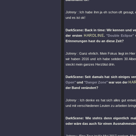
Johnny
: Ich habe ihm ja eh schon oft gesagt, 
und es ist ok!
DarkScene: Back in time: Wir kennen und ver
HARDLINE
der ersten
.
"Double Eclipse"
w
Erinnerungen hast du an diese Zeit?
Johnny
: Ganz ehrlich. Mein Fokus liegt im Hie
wir haben 2016 und ich habe seitdem 30 Alben
steckt mein ganzes Herzblut drin.
DarkScene: Seit damals hat sich einiges ve
HA
Open"
und
"Danger Zone"
war von der
der Band verändert?
Johnny
: Ich denke es hat sich alles gut entwi
und mit verschiedenen Leuten zu arbeiten bring
DarkScene: Wie stehts denn eigentlich m
oder wäre das auch für einen Ausnahmesäng