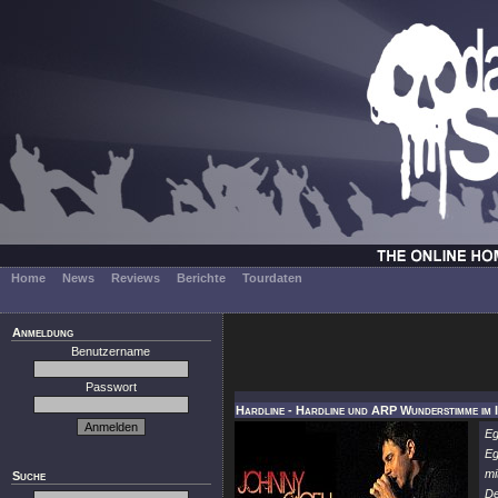
Home
News
Reviews
Berichte
Tourdaten
Anmeldung
Benutzername
Passwort
Hardline - Hardline und ARP Wunderstimme im I
Eg
Eg
mi
Suche
De