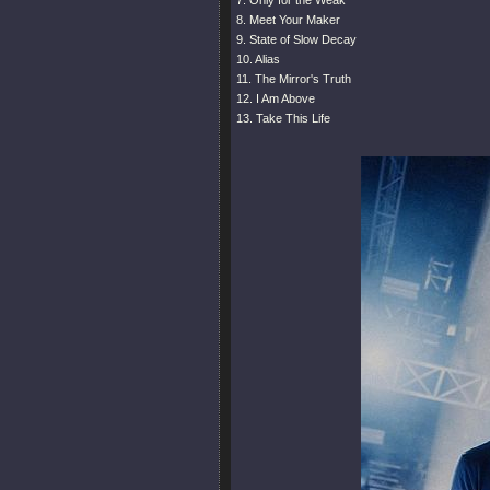
7. Only for the Weak
8. Meet Your Maker
9. State of Slow Decay
10. Alias
11. The Mirror's Truth
12. I Am Above
13. Take This Life