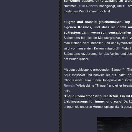
Schweden passen, ohne auffällig zu wer
Nummer
(zum Review)
nachgelegt, um zu bew
modernen Wucht immer noch ist.
Filigran und brachial gleichermaßen. To
eigenen Kosmos, und dass sie damit auch
spätestens dann, wenn zum sensationellen
Spätestens bei diesem Monstergroove, dem Wa
man einfach nicht stillhalten und der hymnisc
wird von tausenden Kehlen mitgebrüllt. Mehr
Spätestens jetzt brennt hier das Verlies und 
am Wilden Kaiser.
Mit dem schleppend groovenden Banger
"In Th
Spur massiver und heavier, als auf Platte, s
Chorus weiter zum frühen Höhepunkt der Show. 
Remain"
-Abrissbirne
"Trigger"
und einer heavi
sein:
"Cloud Connected"
ist purer Beton. Ein Hit
Lieblingssongs für immer und ewig.
Da kön
bringen sie unseren Hormonspiegel damit gena