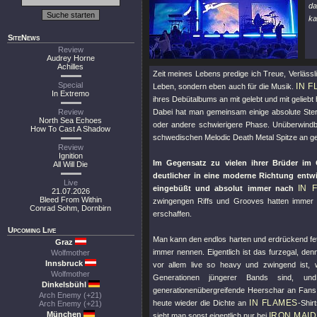
da
ka
SiteNews
Review
Audrey Horne
Achilles
Zeit meines Lebens predige ich Treue, Verlässli
Special
IN 
Leben, sondern eben auch für die Musik.
In Extremo
ihres Debütalbums an mit gelebt und mit geliebt 
Review
Dabei hat man gemeinsam einige absolute Ster
North Sea Echoes
oder andere schwierigere Phase. Unüberwind
How To Cast A Shadow
schwedischen Melodic Death Metal Spitze an ge
Review
Ignition
Im Gegensatz zu vielen ihrer Brüder im
All Will Die
deutlicher in eine moderne Richtung entwi
Live
IN 
eingebüßt und absolut immer nach
21.07.2026
Bleed From Within
zwingengen Riffs und Grooves hatten immer 
Conrad Sohm, Dornbirn
erschaffen.
Upcoming Live
Man kann den endlos harten und erdrückend fet
Graz
immer nennen. Eigentlich ist das furzegal, den
Wolfmother
Innsbruck
vor allem live so heavy und zwingend ist,
Wolfmother
Generationen jüngerer Bands sind, 
Dinkelsbühl
generationenübergreifende Heerschar an Fans m
Arch Enemy (+21)
IN FLAMES
heute wieder die Dichte an
-Shir
Arch Enemy (+21)
München
IRON MAI
sieht man sonst eigentlich nur bei