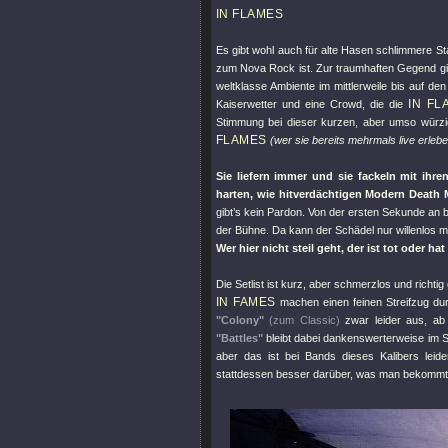
IN FLAMES
Es gibt wohl auch für alte Hasen schlimmere St
zum Nova Rock ist. Zur traumhaften Gegend gibt 
weltklasse Ambiente im mittlerweile bis auf den 
IN FL
Kaiserwetter und eine Crowd, die die
Stimmung bei dieser kurzen, aber umso würzi
FLAMES
(wer sie bereits mehrmals live erlebe
Sie liefern immer und sie fackeln mit ihr
harten, wie hitverdächtigen Modern Death 
gibt’s kein Pardon. Von der ersten Sekunde an
der Bühne. Da kann der Schädel nur willenlos m
Wer hier nicht steil geht, der ist tot oder h
Die Setlist ist kurz, aber schmerzlos und richtig 
IN FAMES
machen einen feinen Streifzug dur
"Colony"
(zum Classic)
zwar leider aus, a
"Battles"
bleibt dabei dankenswerterweise im S
aber das ist bei Bands dieses Kalibers lei
stattdessen besser darüber, was man bekommt, 