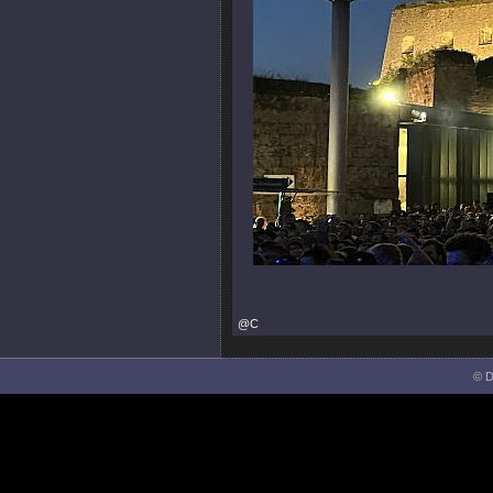
@C
© D