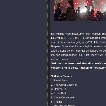
Der einzige Wehrmutstropfen der heutigen Show 
HEAVEN SHALL BURN
und natürlich wei
einen frühen Curfew gibt!)
um 22:30 Uhr Schicht
längeren Show aber locker möglich gemacht, 
andere Song schon noch gut gemundet. Vor A
mal das überragende
"The Quiet Place"
,
"My S
an Bord hatten.
Sad but true. Next time! Grandios war‘s de
verloren und in die Luft geschmettert haben
Setlist In Flames:
1. Pinball Map
2. The Great Deceiver
3. Deliver Us
4. In the Dark
5. Cloud Connected
6. Trigger