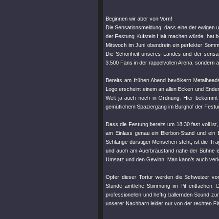
Beginnen wir aber von Vorn!
Die Sensationsmeldung, dass eine der ewigen 
der Festung Kufstein Halt machen würde, hat b
Mittwoch im Juni obendrein ein perfekter Somme
Die Schönheit unseres Landes und der sensatio
3.500 Fans in der rappelvollen Arena, sondern 
Bereits am frühen Abend bevölkern Metalheads
Logo erscheint einem an allen Ecken und Ende
Welt ja auch noch in Ordnung. Hier bekommt 
gemütlichem Spaziergang im Burghof der Festun
Dass die Festung bereits um 18:30 fast voll ist,
am Einlass genau ein Bierbon-Stand und ein B
Schlange durstiger Menschen steht, ist die Tr
und auch am Auerbräustand nahe der Bühne ist 
Umsatz und den Gewinn. Man kann’s auch ver
Opfer dieser Tortur werden die Schweizer v
Stunde amtliche Stimmung im Pit entfachen. Da
professionellen und heftig ballernden Sound z
unserer Nachbarn leider nur von der rechten Fl