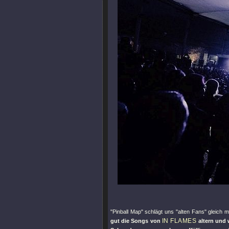
"Pinball Map"
schlägt uns
"alten Fans"
gleich m
IN FLAMES
gut die Songs von
altern und 