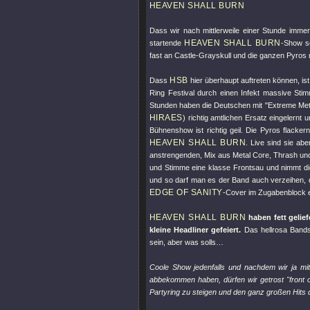
HEAVEN SHALL BURN
Dass wir nach mittlerweile einer Stunde immer
HEAVEN SHALL BURN
startende
-Show sc
fast an Castle-Grayskull und die ganzen Pyros 
HSB
Dass
hier überhaupt auftreten können, i
Ring Festival durch einen Infekt massive St
Stunden haben die Deutschen mit
"Extreme Met
HIRAES
) richtig amtlichen Ersatz eingelernt 
Bühnenshow ist richtig geil. Die Pyros flacker
HEAVEN SHALL BURN
. Live sind sie abe
anstrengenden, Mix aus Metal Core, Thrash und 
und Stimme eine klasse Frontsau und nimmt di
und so darf man es der Band auch verzeihen, d
EDGE OF SANITY
-Cover im Zugabenblock ei
HEAVEN SHALL BURN
haben fett gelie
kleine Headliner gefeiert.
Das hellrosa Bands
sein, aber was solls…
Coole Show jedenfalls und nachdem wir ja mit
abbekommen haben, dürfen wir getrost
"front 
Partyring zu steigen und den ganz großen Hits 