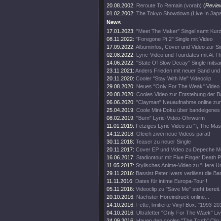
20.08.2002:
Reroute To Remain (vorab)
(
Revie
01.02.2002:
The Tokyo Showdown (Live In Jap
News
17.01.2023:
"Meet The Maker" Singel samt Kurz
08.11.2022:
"Foregone Pt.2" Single mit Video
17.09.2022:
Albuminfos, Cover und Video zur Si
02.08.2022:
Lyric-Video und Tourdates mit At T
14.06.2022:
"State Of Slow Decay" Single mitsa
23.11.2021:
Anders Frieden mit neuer Band und
20.11.2020:
Cooler "Stay With Me" Videoclip
29.08.2020:
Neues "Only For The Weak" Video
20.08.2020:
Cooles Video zur Entstehung der 
06.06.2020:
"Clayman" Neuaufnahme online zu
25.04.2019:
Coole Mini-Doku über bandeigenes 
08.02.2019:
"Burn" Lyric-Video-Ohrwurm
11.01.2019:
Fetziges Lyric Video zu "I, The Ma
14.12.2018:
Gleich zwei neue Videos parat!
30.11.2018:
Teaser zu neuer Single
20.11.2017:
Cover EP und Video zu Depeche M
16.06.2017:
Stadiontour mit Five Finger Death 
11.05.2017:
Stylisches Anime-Video zu "Here Un
29.11.2016:
Bassist Peter Iwers verlässt die Ba
11.11.2016:
Dates für intime Europa-Tour!!
05.11.2016:
Videoclip zu "Save Me" steht bereit.
20.10.2016:
Nächster Höreindruck online...
14.10.2016:
Fette, limitierte Vinyl-Box: "1993-20
04.10.2016:
Ultrafetter "Only For The Waek" Liv
24.09.2016:
Hauen den coolen "The Truth" Clip 