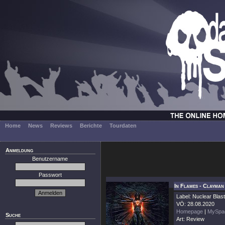
Home
News
Reviews
Berichte
Tourdaten
Anmeldung
Benutzername
Passwort
In Flames - Clayman
Label: Nuclear Blast
VÖ: 28.08.2020
Homepage
|
MySpa
Suche
Art: Review