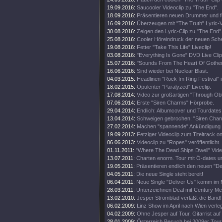
19.09.2016:
Saucooler Videoclip zu "The End".
18.09.2016:
Präsentieren neuen Drummer und fe
16.09.2016:
Überzeugen mit "The Truth" Lyric-V
30.08.2016:
Zeigen den Lyric-Clip zu "The End"
25.08.2016:
Cooler Höreindruck der neuen Sche
19.08.2016:
Fetter "Take This Life" Liveclip!
03.08.2016:
"Everything Is Gone" DVD Live Clip 
15.07.2016:
"Sounds From The Heart Of Gothenb
16.06.2016:
Sind wieder bei Nuclear Blast.
04.03.2015:
Headlinen "Rock Im Ring Festival" 
18.02.2015:
Opulenter "Paralyzed" Liveclip.
17.08.2014:
Video zur großartigen "Through Obli
07.06.2014:
Erste "Siren Charms" Hörprobe.
29.04.2014:
Endlich: Albumcover und Tourdates
13.04.2014:
Schweigen gebrochen: "Siren Char
27.02.2014:
Machen "spannende" Ankündigung 
19.09.2013:
Fetziger Videoclip zum Titeltrack on
06.06.2013:
Videoclip zu "Ropes" veröffentlicht.
01.11.2011:
"Where The Dead Ships Dwell" Video
13.07.2011:
Charten enorm. Tour mit Ö-dates u
19.05.2011:
Präsentieren endlich den neuen "Del
04.05.2011:
Die neue Single steht bereit!
06.04.2011:
Neue Single "Deliver Us" komm im 
28.03.2011:
Unterzeichnen Deal mit Century Me
13.02.2010:
Jesper Strömblad verläßt die Band!
06.02.2009:
Linz Show im April nach Wien verleg
04.02.2009:
Ohne Jesper auf Tour. Gitarrist auf
28.01.2009:
Österreich Besuch bei 2009er Tour