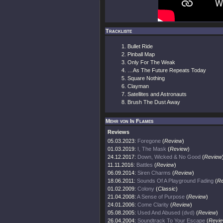
Trackliste
Bullet Ride
Pinball Map
Only For The Weak
…As The Future Repeats Today
Square Nothing
Clayman
Satellites and Astronauts
Brush The Dust Away
Mehr von In Flames
Reviews
05.03.2023:
Foregone
(
Review
)
01.03.2019:
I, The Mask
(
Review
)
24.12.2017:
Down, Wicked & No Good
(
Review
11.11.2016:
Battles
(
Review
)
06.09.2014:
Siren Charms
(
Review
)
18.06.2011:
Sounds Of A Playground Fading
(
Re
01.02.2009:
Colony
(
Classic
)
21.04.2008:
A Sense of Purpose
(
Review
)
24.01.2006:
Come Clarity
(
Review
)
05.08.2005:
Used And Abused (dvd)
(
Review
)
26.04.2004:
Soundtrack To Your Escape
(
Revi