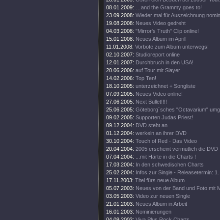
08.01.2009:
…and the Grammy goes to!
23.09.2008:
Wieder mal für Auszeichnung nomini
19.08.2008:
Neues Video gedreht
04.03.2008:
"Mirror's Truth" Clip online!
15.01.2008:
Neues Album im April!
11.01.2008:
Vorbote zum Album unterwegs!
02.10.2007:
Studioreport online
12.01.2007:
Durchbruch in den USA!
20.06.2006:
auf Tour mit Slayer
14.02.2006:
Top Ten!
18.10.2005:
unterzeichnet + Songliste
07.09.2005:
Neues Video online!
27.06.2005:
Next Bullet!!!!
25.06.2005:
Göteborg´sches "Octavarium" umg
09.02.2005:
Supporten Judas Priest!
09.12.2004:
DVD steht an
01.12.2004:
werkeln an ihrer DVD
30.10.2004:
Touch of Red - Das Video
20.04.2004:
2005 erscheint vermutlich die DVD
07.04.2004:
...mit Härte in die Charts !
17.03.2004:
In den schwedischen Charts
25.02.2004:
Infos zur Single - Releasetermin: 1
17.11.2003:
Titel fürs neue Album
05.07.2003:
Neues von der Band und Foto mit
03.05.2003:
Video zur neuen Single
21.01.2003:
Neues Album in Arbeit
16.01.2003:
Nominierungen
04.09.2002:
Viva Plus Rock Charts