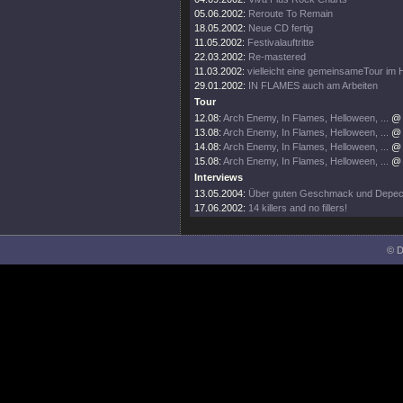
05.06.2002:
Reroute To Remain
18.05.2002:
Neue CD fertig
11.05.2002:
Festivalauftritte
22.03.2002:
Re-mastered
11.03.2002:
vielleicht eine gemeinsameTour im 
29.01.2002:
IN FLAMES auch am Arbeiten
Tour
12.08:
Arch Enemy, In Flames, Helloween, ...
@ 
13.08:
Arch Enemy, In Flames, Helloween, ...
@ 
14.08:
Arch Enemy, In Flames, Helloween, ...
@ 
15.08:
Arch Enemy, In Flames, Helloween, ...
@ 
Interviews
13.05.2004:
Über guten Geschmack und Depe
17.06.2002:
14 killers and no fillers!
© D