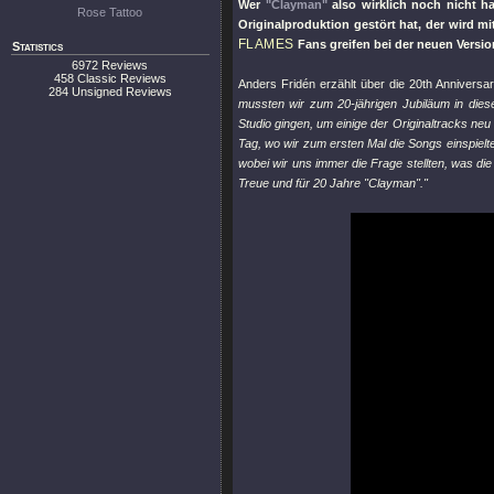
Wer
"Clayman"
also wirklich noch nicht h
Rose Tattoo
Originalproduktion gestört hat, der wird mi
FLAMES
Fans greifen bei der neuen Versio
Statistics
6972 Reviews
458 Classic Reviews
Anders Fridén erzählt über die 20th Anniversar
284 Unsigned Reviews
mussten wir zum 20-jährigen Jubiläum in dies
Studio gingen, um einige der Originaltracks ne
Tag, wo wir zum ersten Mal die Songs einspielt
wobei wir uns immer die Frage stellten, was di
Treue und für 20 Jahre "Clayman"."