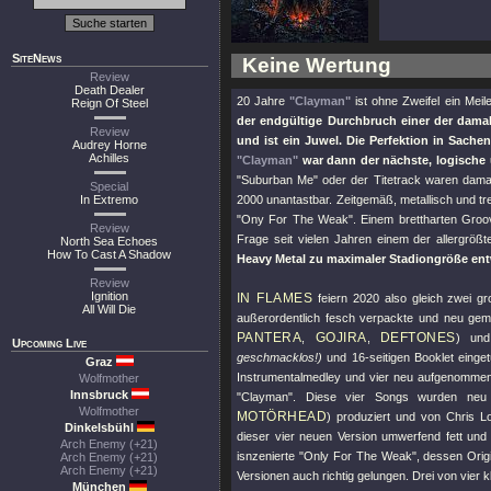
SiteNews
Keine Wertung
Review
Death Dealer
20 Jahre
"Clayman"
ist ohne Zweifel ein Meil
Reign Of Steel
der endgültige Durchbruch einer der dama
Review
und ist ein Juwel. Die Perfektion in Sach
Audrey Horne
Achilles
"Clayman"
war dann der nächste, logische 
"Suburban Me"
oder der Titetrack waren dama
Special
In Extremo
2000 unantastbar. Zeitgemäß, metallisch und tre
"Ony For The Weak"
. Einem brettharten Groo
Review
Frage seit vielen Jahren einem der allergröß
North Sea Echoes
How To Cast A Shadow
Heavy Metal zu maximaler Stadiongröße ent
Review
Ignition
IN FLAMES
feiern 2020 also gleich zwei g
All Will Die
außerordentlich fesch verpackte und neu ge
PANTERA
GOJIRA
DEFTONES
,
,
) un
Upcoming Live
geschmacklos!)
und 16-seitigen Booklet einge
Graz
Instrumentalmedley und vier neu aufgenommen
Wolfmother
Innsbruck
"Clayman"
. Diese vier Songs wurden neu
Wolfmother
MOTÖRHEAD
) produziert und von Chris Lo
Dinkelsbühl
dieser vier neuen Version umwerfend fett und
Arch Enemy (+21)
isnzenierte
"Only For The Weak"
, dessen Orig
Arch Enemy (+21)
Arch Enemy (+21)
Versionen auch richtig gelungen. Drei von vier k
München