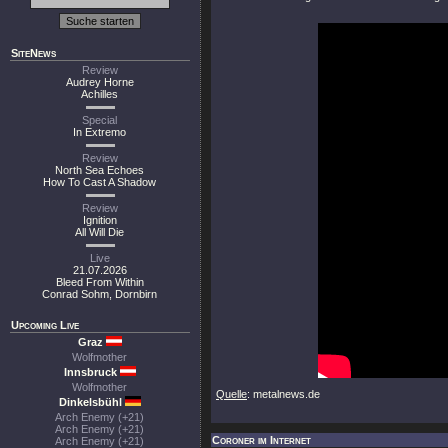
SiteNews
Review
Audrey Horne
Achilles
Special
In Extremo
Review
North Sea Echoes
How To Cast A Shadow
Review
Ignition
All Will Die
Live
21.07.2026
Bleed From Within
Conrad Sohm, Dornbirn
Upcoming Live
Graz
Wolfmother
Innsbruck
Wolfmother
Quelle
: metalnews.de
Dinkelsbühl
Arch Enemy (+21)
Arch Enemy (+21)
Coroner im Internet
Arch Enemy (+21)