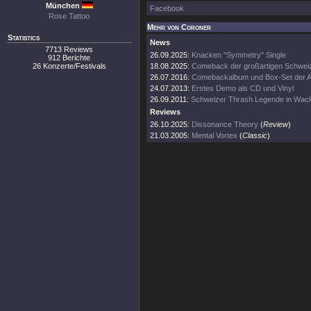
München
Facebook
Rose Tattoo
Mehr von Coroner
Statistics
News
7713 Reviews
26.09.2025:
Knacken "Symmetry" Single
912 Berichte
26 Konzerte/Festivals
18.08.2025:
Comeback der großartigen Schwei
26.07.2016:
Comebackalbum und Box-Set der 
24.07.2013:
Erstes Demo als CD und Vinyl
26.09.2011:
Schweizer Thrash Legende in Wac
Reviews
26.10.2025:
Dissonance Theory
(
Review
)
21.03.2005:
Mental Vortex
(
Classic
)