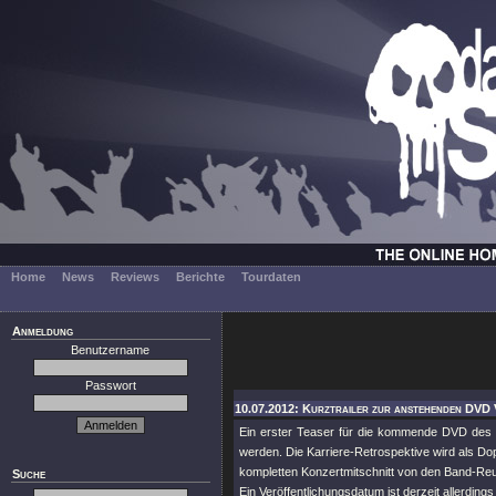
Home
News
Reviews
Berichte
Tourdaten
Anmeldung
Benutzername
Passwort
10.07.2012: Kurztrailer zur anstehenden DVD 
Ein erster Teaser für die kommende DVD des
werden. Die Karriere-Retrospektive wird als 
kompletten Konzertmitschnitt von den Band-R
Suche
Ein Veröffentlichungsdatum ist derzeit allerding