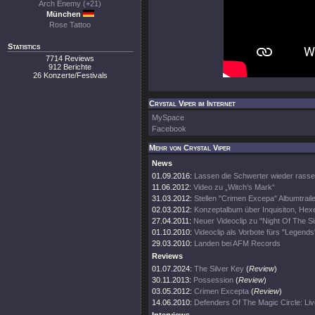
Arch Enemy (+21)
München
Rose Tattoo
Statistics
7714 Reviews
912 Berichte
26 Konzerte/Festivals
Crystal Viper im Internet
MySpace
Facebook
Mehr von Crystal Viper
News
01.09.2016:
Lassen die Schwerter wieder rasse
11.06.2012:
Video zu „Witch’s Mark“
31.03.2012:
Stellen "Crimen Excepa" Albumtraile
02.03.2012:
Konzeptalbum über Inquisiton, He
27.04.2011:
Neuer Videoclip zu "Night Of The Si
01.10.2010:
Videoclip als Vorbote fürs "Legends
29.03.2010:
Landen bei AFM Records
Reviews
01.07.2024:
The Silver Key
(
Review
)
30.11.2013:
Possession
(
Review
)
03.05.2012:
Crimen Excepta
(
Review
)
14.06.2010:
Defenders Of The Magic Circle: Li