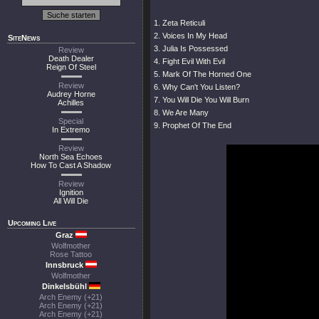
1. Zeta Reticuli
2. Voices In My Head
SiteNews
3. Julia Is Possessed
Review
Death Dealer
4. Fight Evil With Evil
Reign Of Steel
5. Mark Of The Horned One
Review
6. Why Can't You Listen?
Audrey Horne
7. You Will Die You Will Burn
Achilles
8. We Are Many
Special
9. Prophet Of The End
In Extremo
Review
North Sea Echoes
How To Cast A Shadow
Review
Ignition
All Will Die
Upcoming Live
Graz
Wolfmother
Rose Tattoo
Innsbruck
Wolfmother
Dinkelsbühl
Arch Enemy (+21)
Arch Enemy (+21)
Arch Enemy (+21)