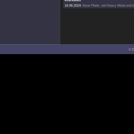
Interviews
16.06.2024:
Neue Platte, viel Heavy Metal und k
© D