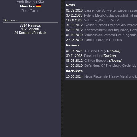
Arch Enemy (+21)
News
München
01.09.2016:
Lassen die Schwerter wieder rasse
Rose Tattoo
30.11.2013:
Polens Metal-Aushängeschild mit n
Statistics
11.06.2012:
Video zu „Witch’s Mark“
31.03.2012:
Stellen "Crimen Excepa" Albumtraile
7714 Reviews
912 Berichte
02.03.2012:
Konzeptalbum über Inquisiton, He
26 Konzerte/Festivals
01.10.2010:
Videoclip als Vorbote fürs "Legends
29.03.2010:
Landen bei AFM Records
Reviews
01.07.2024:
The Silver Key
(
Review
)
30.11.2013:
Possession
(
Review
)
03.05.2012:
Crimen Excepta
(
Review
)
14.06.2010:
Defenders Of The Magic Circle: Li
Interviews
16.06.2024:
Neue Platte, viel Heavy Metal und k