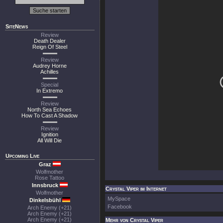
SiteNews
Review
Death Dealer
Reign Of Steel
Review
Audrey Horne
Achilles
Special
In Extremo
Review
North Sea Echoes
How To Cast A Shadow
Review
Ignition
All Will Die
Upcoming Live
Graz
Wolfmother
Rose Tattoo
Innsbruck
Crystal Viper im Internet
Wolfmother
MySpace
Dinkelsbühl
Facebook
Arch Enemy (+21)
Arch Enemy (+21)
Arch Enemy (+21)
Mehr von Crystal Viper