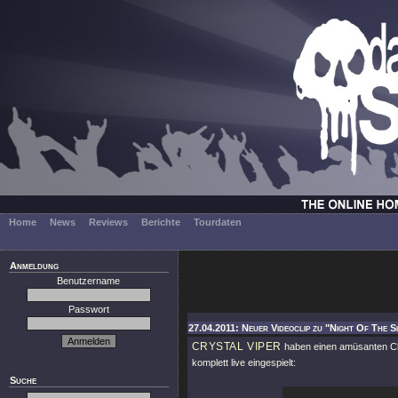
Home
News
Reviews
Berichte
Tourdaten
Anmeldung
Benutzername
Passwort
27.04.2011: Neuer Videoclip zu "Night Of The Si
CRYSTAL VIPER
haben einen amüsanten Cli
komplett live eingespielt:
Suche