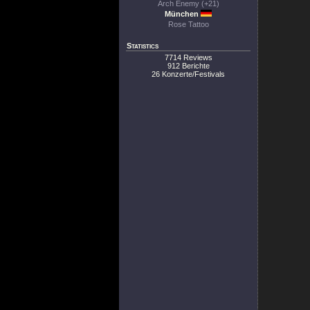
Arch Enemy (+21)
München
Rose Tattoo
Statistics
7714 Reviews
912 Berichte
26 Konzerte/Festivals