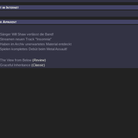
t im Internet
ir Apparent
Sänger Will Shaw verlässt die Band!
Streamen neuen Track "Insomnia"
Haben im Archiv unerwartetes Material entdeckt
Spielen komplettes Debüt beim Metal Assault!
The View from Below
(
Review
)
Graceful Inheritance
(
Classic
)