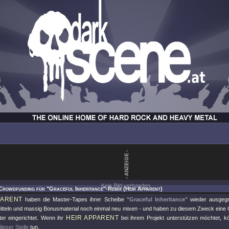
Kein Bild vorhanden.
Crowdfunding für "Graceful Inheritance"-Remix (Heir Apparent)
PARENT
haben die Master-Tapes ihrer Scheibe
"Graceful Inheritance"
wieder ausgegr
tteln und massig Bonusmaterial noch einmal neu mixen - und haben zu diesem Zweck ein
HEIR APPARENT
ter eingerichtet. Wenn ihr
bei ihrem Projekt unterstützen möchtet, k
dieser Stelle
tun.