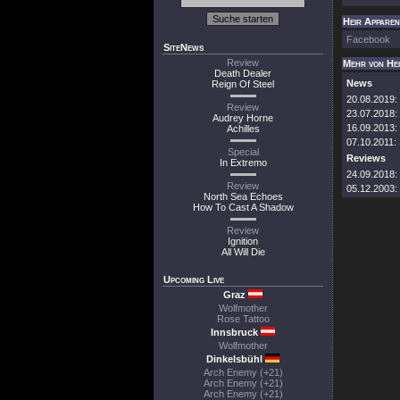
Heir Apparen
Facebook
SiteNews
Review
Mehr von He
Death Dealer
News
Reign Of Steel
20.08.2019:
Review
23.07.2018:
Audrey Horne
16.09.2013:
Achilles
07.10.2011:
Special
Reviews
In Extremo
24.09.2018:
Review
05.12.2003:
North Sea Echoes
How To Cast A Shadow
Review
Ignition
All Will Die
Upcoming Live
Graz
Wolfmother
Rose Tattoo
Innsbruck
Wolfmother
Dinkelsbühl
Arch Enemy (+21)
Arch Enemy (+21)
Arch Enemy (+21)