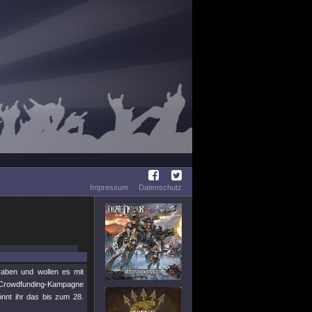
Impressum
Datenschutz
aben und wollen es mit
e Crowdfunding-Kampagne
önnt ihr das bis zum 28.