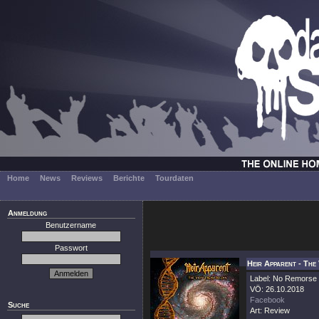
Home
News
Reviews
Berichte
Tourdaten
Anmeldung
Benutzername
Passwort
Heir Apparent - The
Label: No Remorse
VÖ: 26.10.2018
Facebook
Suche
Art: Review