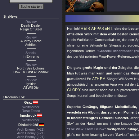
SiteNews
Review
Death Dealer
HEIR APPARENT
Herrlich!
,
eine der beste
Reign Of Steel
offiziellen Werk mit dem wohl besten Genre
Review
ist ein Weltklasse-Comebackalbum, das den Sp
Audrey Horne
Achilles
ohne nur eine Sekunde für Skepsis zu sorgen. 
legendären Debüts
"Graceful Inheritance"
(z
Special
In Extremo
des perfekt polierten Prog-Power-Referenzwe
Review
Die ganz große Magie und der Zeitgeist die
North Sea Echoes
How To Cast A Shadow
Man tut was man kann und wenn das Resul
ATHEM
gratulieren!
Ex-
Sänger Will Shaw ist 
Review
Ignition
atmosphärisch arrangierten Aura wie auf den L
All Will Die
GLORY
sind immer noch die Hauptreferenz
Songs kurzerhand beschreiben müsste.
Upcoming Live
Graz
Superbe Gesänge, filigrane Melodieläufe
Wolfmother
Rose Tattoo
veredeln ein Album, das zu jedem Moment s
Innsbruck
in überanstrengtes Gefrickel ausartet.
Jeder 
Wolfmother
Sky"
an der Hand, um uns in eine knappe Drei
Dinkelsbühl
"The View From Below"
weitgehend ruhige,
Arch Enemy (+21)
Arch Enemy (+21)
gibt's nur beim knackig kurzen
"Saviour"
und de
Arch Enemy (+21)