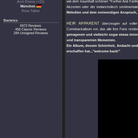
wie dem traumhaft schönen
"Further And Farth
Arch Enemy (+21)
München
Akzenten oder der melancholisch sentimental
Rose Tattoo
Melodien und dem notwendigen Anspruch, d
Statistics
HEIR APPARENT
überzeugen auf volle
6972 Reviews
Comebackalbum vor, das alle ihre Fans restlo
458 Classic Reviews
284 Unsigned Reviews
getragenen und vielleicht sogar etwas intr
und transparenten Momenten.
Ein Album, dessen Schönheit, Andacht und
erschaffen hat...
"welcome back!"