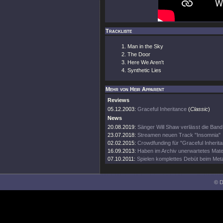
Trackliste
Man in the Sky
The Door
Here We Aren't
Synthetic Lies
Mehr von Heir Apparent
Reviews
05.12.2003:
Graceful Inheritance
(
Classic
)
News
20.08.2019:
Sänger Will Shaw verlässt die Band
23.07.2018:
Streamen neuen Track "Insomnia"
02.02.2015:
Crowdfunding für "Graceful Inheri
16.09.2013:
Haben im Archiv unerwartetes Mater
07.10.2011:
Spielen komplettes Debüt beim Meta
© D