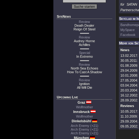
für SATAN 
Partnerscha
SiteNews
Skyclad im I
Review
Bandhomep
Death Dealer
Reign Of Steel
MySpace
Facebook
Review
Audrey Horne
Mehr von Sk
Achilles
News
Special
13.02.2017:
In Extremo
30.05.2011:
Review
01.08.2009:
North Sea Echoes
29.04.2009:
How To Cast A Shadow
10.01.2008:
Review
27.05.2004:
Ignition
03.04.2004:
All Will Die
20.03.2004:
16.12.2002:
Upcoming Live
28.09.2002:
Graz
Reviews
Wolfmother
10.05.2017:
Innsbruck
Wolfmother
11.10.2009:
Dinkelsbühl
29.09.2004:
Arch Enemy (+21)
09.05.2002:
Arch Enemy (+21)
Arch Enemy (+21)
München