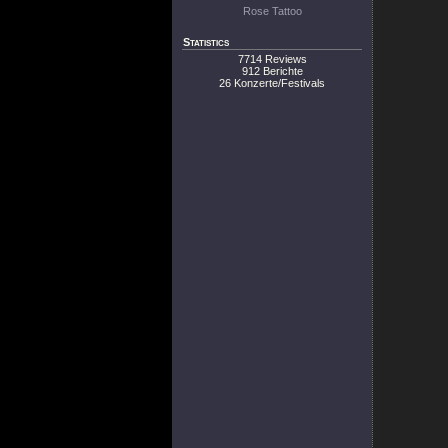
Rose Tattoo
Statistics
7714 Reviews
912 Berichte
26 Konzerte/Festivals