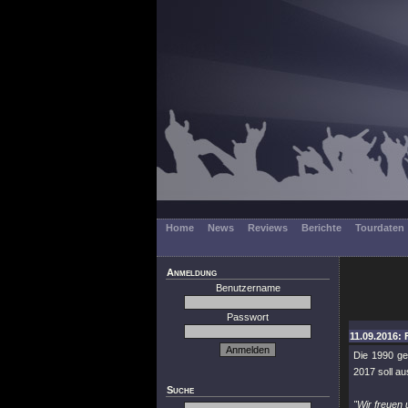
Home
News
Reviews
Berichte
Tourdaten
Anmeldung
Benutzername
Passwort
11.09.2016: 
Die 1990 ge
2017 soll a
Suche
"Wir freuen 