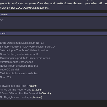
gemacht und sind zu guten Freunden und verlässlichen Partnern geworden. Wir fr
ft auf die SKYCLAD-Familie auszudehnen."
nternet
age
yclad
Erste Details zum Studioalbum No. 13
Sänger/Produzent Ridley veröffentlicht Solo-CD
"Words Upon The Street" Videoclip online.
Dornröschen, wache wieder auf!
Gründungsmitglied Keith Baxter verstorben
Veröffentlichung verschoben
Neues Album erscheint Ende Mai
neue CD ab Mai
Titel fürs nächste Werk steht fest
Neue CD
Forward Into The Past
(
Review
)
Prince Of The Poverty Line
(
Classic
)
A Burnt Offering For The Bone Idol
(
Classic
)
No Daylights Nor Heeltaps
(
Review
)