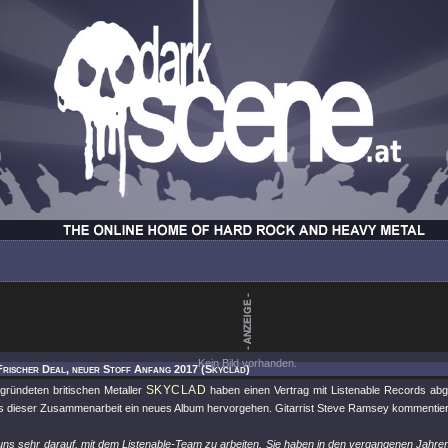
Kein Bild vorhanden.
Frischer Deal, neuer Stoff Anfang 2017 (Skyclad)
SKYCLAD
gründeten britischen Metaller
haben einen Vertrag mit Listenable Records abg
us dieser Zusammenarbeit ein neues Album hervorgehen. Gitarrist Steve Ramsey kommentier
uns sehr darauf, mit dem Listenable-Team zu arbeiten. Sie haben in den vergangenen Jahren 