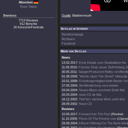
München
Rose Tattoo
Statistics
Quelle
: Blabbermouth
7713 Reviews
912 Berichte
26 Konzerte/Festivals
Skyclad im Internet
Bandhomepage
MySpace
Facebook
Mehr von Skyclad
News
13.02.2017:
Erste Details zum Studioalbum No.
11.09.2016:
Frischer Deal, neuer Stoff Anfang 
30.05.2011:
Sänger/Produzent Ridley veröffentl
01.08.2009:
"Words Upon The Street" Videoclip 
10.01.2008:
Gründungsmitglied Keith Baxter ve
27.05.2004:
Veröffentlichung verschoben
03.04.2004:
Neues Album erscheint Ende Mai
20.03.2004:
neue CD ab Mai
16.12.2002:
Titel fürs nächste Werk steht fest
28.09.2002:
Neue CD
Reviews
10.05.2017:
Forward Into The Past
(
Review
)
11.10.2009:
Prince Of The Poverty Line
(
Classi
29.09.2004:
A Burnt Offering For The Bone Idol
09.05.2002:
No Daylights Nor Heeltaps
(
Review