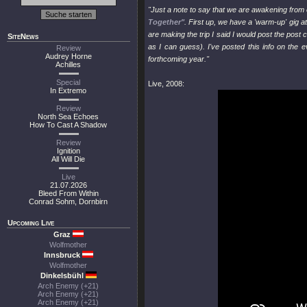
"Just a note to say that we are awakening from 
Together"
. First up, we have a 'warm-up' gig 
are making the trip I said I would post the post
SiteNews
as I can guess). I've posted this info on the 
Review
Audrey Horne
forthcoming year."
Achilles
Special
Live, 2008:
In Extremo
Review
North Sea Echoes
How To Cast A Shadow
Review
Ignition
All Will Die
Live
21.07.2026
Bleed From Within
Conrad Sohm, Dornbirn
Upcoming Live
Graz
Wolfmother
Innsbruck
Wolfmother
Dinkelsbühl
Arch Enemy (+21)
Arch Enemy (+21)
Arch Enemy (+21)