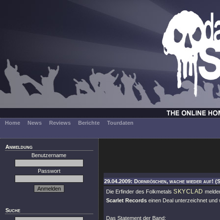
Home
News
Reviews
Berichte
Tourdaten
Anmeldung
Benutzername
Passwort
29.04.2009: Dornröschen, wache wieder auf! (
SKYCLAD
Die Erfinder des Folkmetals
melden
Scarlet Records
einen Deal unterzeichnet und 
Suche
Das Statement der Band: