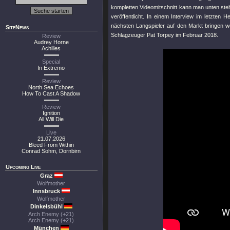
kompletten Videomitschnitt kann man unten ste
veröffentlicht. In einem Interview im letzten
nächsten Langspieler auf den Markt bringen w
SiteNews
Schlagzeuger Pat Torpey im Februar 2018.
Review
Audrey Horne
Achilles
Special
In Extremo
Review
North Sea Echoes
How To Cast A Shadow
Review
Ignition
All Will Die
Live
21.07.2026
Bleed From Within
Conrad Sohm, Dornbirn
Upcoming Live
Graz
Wolfmother
Innsbruck
Wolfmother
Dinkelsbühl
Arch Enemy (+21)
Arch Enemy (+21)
München