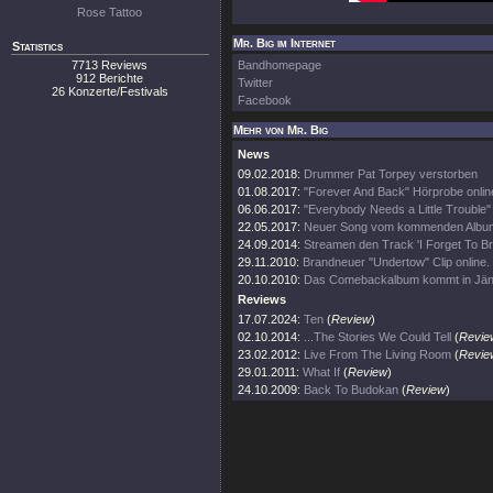
Rose Tattoo
Mr. Big im Internet
Statistics
7713 Reviews
Bandhomepage
912 Berichte
Twitter
26 Konzerte/Festivals
Facebook
Mehr von Mr. Big
News
09.02.2018:
Drummer Pat Torpey verstorben
01.08.2017:
"Forever And Back" Hörprobe onlin
06.06.2017:
"Everybody Needs a Little Trouble"
22.05.2017:
Neuer Song vom kommenden Albu
24.09.2014:
Streamen den Track 'I Forget To Br
29.11.2010:
Brandneuer "Undertow" Clip online.
20.10.2010:
Das Comebackalbum kommt in Jän
Reviews
17.07.2024:
Ten
(
Review
)
02.10.2014:
...The Stories We Could Tell
(
Revie
23.02.2012:
Live From The Living Room
(
Revie
29.01.2011:
What If
(
Review
)
24.10.2009:
Back To Budokan
(
Review
)