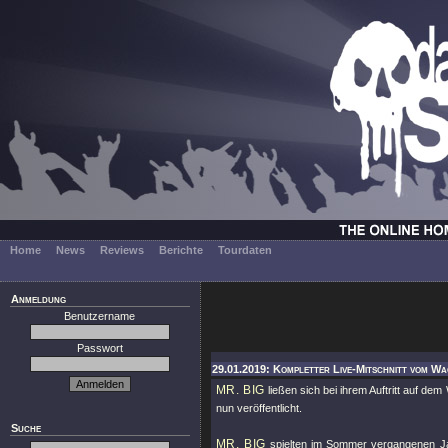
Home
News
Reviews
Berichte
Tourdaten
Anmeldung
Benutzername
Passwort
29.01.2019: Kompletter Live-Mitschnitt vom Wa
MR. BIG
ließen sich bei ihrem Auftritt auf de
nun veröffentlicht.
Suche
MR. BIG
spielten im Sommer vergangenen Jah