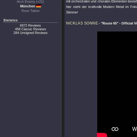
mit orchestralen und choralen Elementen besteh
Arch Enemy (+21)
München
hier steht der kraftvolle Modern Metal im Fok
Rose Tattoo
Stimme!
Statistics
NICKLAS SONNE
-
"Route 65"
- Official 
6972 Reviews
458 Classic Reviews
284 Unsigned Reviews