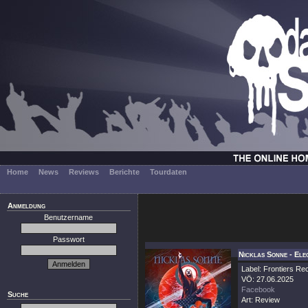
Home
News
Reviews
Berichte
Tourdaten
Anmeldung
Benutzername
Passwort
Nicklas Sonne - Ele
Label: Frontiers Re
VÖ: 27.06.2025
Facebook
Suche
Art: Review