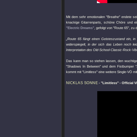
Mit dem sehr emotionalen
"Breathe"
endete se
knackige Gitarrenparts, schöne Chöre und ein
"Electric Dreams"
, gefolgt von
"Route 65"
, zu 
„Route 65 fängt einen Geisteszustand ein, in 
widerspiegelt, in der sich das Leben noch le
Interpretation des Old-School-Classic-Rock-Vib
Das kann man so stehen lassen, den wuchtig
"Shadows In Between"
und dem Fistbumper
kommt mit
"Limitless"
eine weitere Single-VÖ mit
NICKLAS SONNE
-
"Limitless"
- Official 