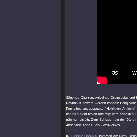
Sägende Gitarren, wirbelnde Drumsticks und 
Rhythmus bewegt werden können: Bang your
Punkvibes ausgestattete
"Helldivers Anthem"
-
natürlich nicht fehlen und folgt dem härtest
träumen einlädt. Zum Schluss haut der Däne 
Abschluss seines Solo-Zweitwerkes!
In
"Electric Dreams"
kommen vor allem Freunde