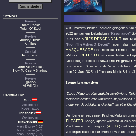
SiteNews
Review
Death Dealer
Aus unserem kleinen, nördlich gelegenen Na
Reign Of Steel
2022 mit seinem Debütalbum
"Resonance"
Spa
Review
ARIES DESCENDANT
2024 das
(mit Duo-
Audrey Horne
Achilles
"From The Ashes Of Deceit"
über das ital
MASQUERADE
sind nicht bei Frontiers Re
Special
DEFECTO
In Extremo
Website.
ist seine bisher erfolgr
Copenhell, Roskilde Festival und ProgPower 
Review
gewesen ist. Seine neueste Veröffentlichung is
North Sea Echoes
How To Cast A Shadow
dem 27. Juni 2025 bei Frontiers Music Srl erhältl
Review
Ignition
Sonne kommentiert:
All Will Die
„Diese Platte ist eine zutiefst persönliche R
Upcoming Live
meiner frühesten musikalischen Inspirationen. 
Graz
modernen Produktion und schafft so eine Klangla
Wolfmother
Rose Tattoo
Innsbruck
Der Däne ist seit seiner Kindheit Multiinstrume
Wolfmother
THEATER
Songs, später widmete er sich dem
Dinkelsbühl
AQUA
Produzenten Jan Langhoff (
) und Fle
Arch Enemy (+21)
Arch Enemy (+21)
verborgen blieb. Dieser Moment war entscheid
Arch Enemy (+21)