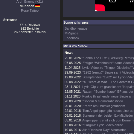
Arch Enemy (+21)
München
Rose Tattoo
Statistics
Sodom im Internet
7714 Reviews
912 Berichte
Bandhomepage
26 Konzerte/Festivals
MySpace
Facebook
Mehr von Sodom
News
25.01.2026:
"Jabba The Hutt" (Blitzkrieg Remix)
07.05.2025:
Erdiger "Witchhunter" samt Videocl
11.04.2025:
Lyric-Video zu "Trigger Discipline"
29.09.2023:
"1982 (remix)" Single samt Videocli
12.08.2022:
Stampfendes "1982" mit Lyric-Vide
05.08.2022:
"40 Years At War – The Greatest H
23.11.2021:
Lyric-Clip zum grandiosem "Napalm
22.05.2021:
Rattern "Bombenhagel" EP aus der 
01.11.2020:
Punkig thrashende, neue Single am 
28.09.2020:
"Sodom & Gomorrah" Video
20.01.2020:
Ersatz am Drumkit gefunden!
22.01.2018:
Tom Angelripper gibt neues Line-up
08.01.2018:
Statement der beiden Ex-Mitglieder
05.01.2018:
Angelripper trennt sich von Berne
12.08.2016:
"Caligula" Lyric-Video online.
10.06.2016:
Alle "Decision Day" Albuminfos!