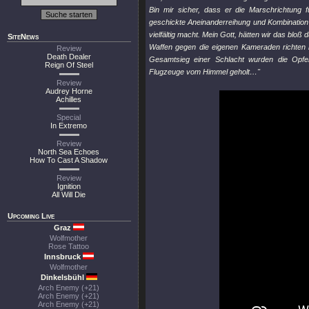
Bin mir sicher, dass er die Marschrichtung 
geschickte Aneinanderreihung und Kombinatio
vielfältig macht. Mein Gott, hätten wir das bloß
SiteNews
Waffen gegen die eigenen Kameraden richten m
Review
Death Dealer
Gesamtsieg einer Schlacht wurden die Opfe
Reign Of Steel
Flugzeuge vom Himmel geholt…"
Review
Audrey Horne
Achilles
Special
In Extremo
Review
North Sea Echoes
How To Cast A Shadow
Review
Ignition
All Will Die
Upcoming Live
Graz
Wolfmother
Rose Tattoo
Innsbruck
Wolfmother
Dinkelsbühl
Arch Enemy (+21)
Arch Enemy (+21)
Arch Enemy (+21)