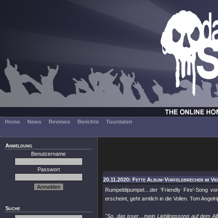
Home
News
Reviews
Berichte
Tourdaten
Anmeldung
Benutzername
Passwort
20.11.2020: Fette Album-Vorfeldbrecher im Vi
Rumpeldipumpel....der 'Friendly Fire'-Song
erscheint, geht amtlich in die Vollen. Tom Angelr
Suche
"So, das isser…mein Lieblingssong auf dem Alb