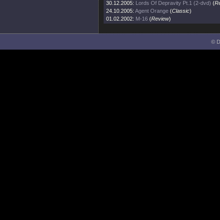
30.12.2005:
Lords Of Depravity Pt.1 (2-dvd)
(
R
24.10.2005:
Agent Orange
(
Classic
)
01.02.2002:
M-16
(
Review
)
© D