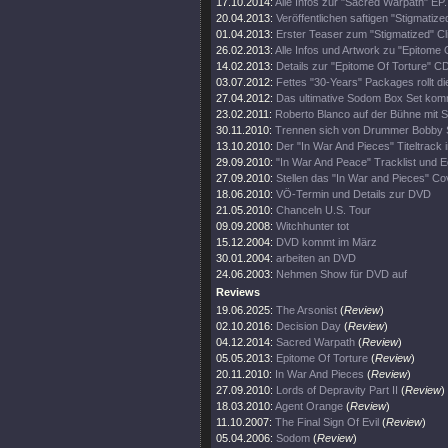
17.10.2014:
Alle Infos zur "Sacred Warpath" EP.
20.04.2013:
Veröffentlichen saftigen "Stigmatized
01.04.2013:
Erster Teaser zum "Stigmatized" Cl
26.02.2013:
Alle Infos und Artwork zu "Epitome 
14.02.2013:
Details zur "Epitome Of Torture" C
03.07.2012:
Fettes "30-Years" Packages rollt di
27.04.2012:
Das ultimative Sodom Box Set kom
23.02.2011:
Roberto Blanco auf der Bühne mit 
30.11.2010:
Trennen sich von Drummer Bobby 
13.10.2010:
Der "In War And Pieces" Titeltrack 
29.09.2010:
"In War And Peace" Tracklist und Ed
27.09.2010:
Stellen das "In War and Pieces" Co
18.06.2010:
VÖ-Termin und Details zur DVD
21.05.2010:
Chanceln U.S. Tour
09.09.2008:
Witchhunter tot
15.12.2004:
DVD kommt im März
30.01.2004:
arbeiten an DVD
24.06.2003:
Nehmen Show für DVD auf
Reviews
19.06.2025:
The Arsonist
(
Review
)
02.10.2016:
Decision Day
(
Review
)
04.12.2014:
Sacred Warpath
(
Review
)
05.05.2013:
Epitome Of Torture
(
Review
)
20.11.2010:
In War And Pieces
(
Review
)
27.09.2010:
Lords of Depravity Part II
(
Review
)
18.03.2010:
Agent Orange
(
Review
)
11.10.2007:
The Final Sign Of Evil
(
Review
)
05.04.2006:
Sodom
(
Review
)