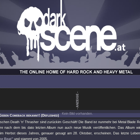
Kein Bild vorhanden.
 Geben Comeback bekannt! (Defleshed)
schen Death 'n' Thrasher sind zurückim Geschäft! Die Band ist nunmehr bei Metal Blade R
re nach dem bis dato letzten Album nun auch neue Musik veröffentlichen. Das Album w
im Herbst dieses Jahres, genauer gesagt am 28. Oktober, erscheinen. Das letzte Lebe
he Beat"
und stammt von 2005.