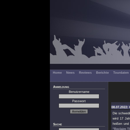
Home
News
Reviews
Berichte
Tourdaten
Anmeldung
Benutzername
Passwort
08.07.2022:
Die schwedi
wird 17 Jah
heißen und 
Suche
"Reclaim T