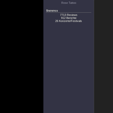
Rose Tattoo
Statistics
7713 Reviews
912 Berichte
26 Konzerte/Festivals