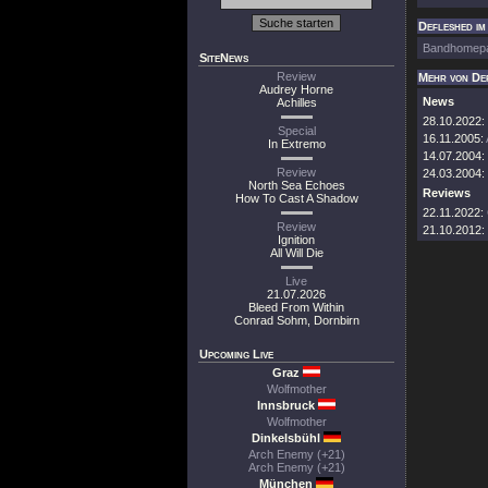
Defleshed im
Bandhomep
SiteNews
Review
Mehr von De
Audrey Horne
News
Achilles
28.10.2022:
Special
16.11.2005:
In Extremo
14.07.2004:
Review
24.03.2004:
North Sea Echoes
Reviews
How To Cast A Shadow
22.11.2022:
Review
21.10.2012:
Ignition
All Will Die
Live
21.07.2026
Bleed From Within
Conrad Sohm, Dornbirn
Upcoming Live
Graz
Wolfmother
Innsbruck
Wolfmother
Dinkelsbühl
Arch Enemy (+21)
Arch Enemy (+21)
München