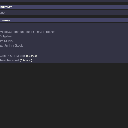
 Internet
age
fleshed
Videowatschn und neuer Thrash Bolzen
Aufgelöst!
im Studio
ab Juni im Studio
Grind Over Matter
(
Review
)
Fast Forward
(
Classic
)