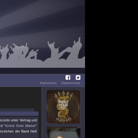
Impressum
Datenschutz
ecords unter Vertrag und
ird
"Grind Over Matter"
nszeichen der Band hieß