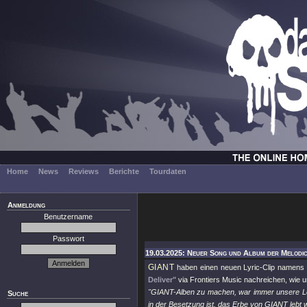
Home
News
Reviews
Berichte
Tourdaten
Anmeldung
Benutzername
Passwort
19.03.2025: Neuer Song und Album der Melodi
GIANT
haben einen neuen Lyric-Clip namens
Deliver"
via Frontiers Music nachreichen, wie 
"GIANT-Alben zu machen, war immer unsere Lei
Suche
in der Besetzung ist, das Erbe von GIANT lebt w