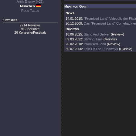
Arch Enemy (+21)
München
Mehr von Giant
Rose Tattoo
News
14.01.2010:
"Promised Land" Videoclip der Plati
Statistics
20.12.2009:
Das "Promised Land" Comeback ers
7714 Reviews
912 Berichte
Reviews
26 Konzerte/Festivals
18.06.2025:
Stand And Deliver
(
Review
)
09.03.2022:
Shifting Time
(
Review
)
26.02.2010:
Promised Land
(
Review
)
30.07.2006:
Last Of The Runaways
(
Classic
)