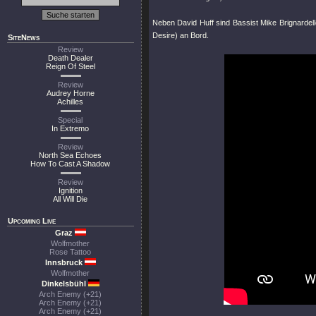
Neben David Huff sind Bassist Mike Brignardell
Desire) an Bord.
SiteNews
Review
Death Dealer
Reign Of Steel
Review
Audrey Horne
Achilles
Special
In Extremo
Review
North Sea Echoes
How To Cast A Shadow
Review
Ignition
All Will Die
Upcoming Live
Graz
Wolfmother
Rose Tattoo
Innsbruck
Wolfmother
Dinkelsbühl
Arch Enemy (+21)
Arch Enemy (+21)
Arch Enemy (+21)