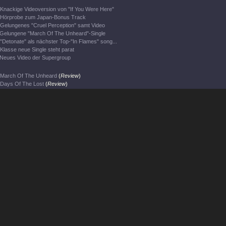
Knackige Videoversion von "If You Were Here"
Hörprobe zum Japan-Bonus Track
Gelungenes "Cruel Perception" samt Video
Gelungene "March Of The Unheard"-Single
"Detonate" als nächster Top-"In Flames" song...
Klasse neue Single steht parat
Neues Video der Supergroup
March Of The Unheard
(
Review
)
Days Of The Lost
(
Review
)