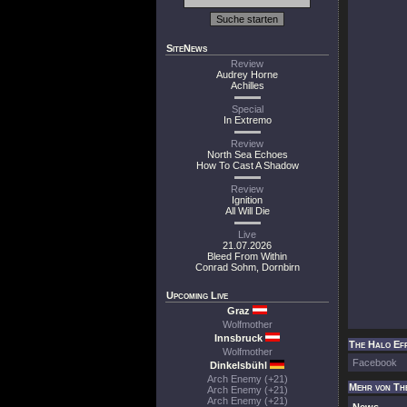
SiteNews
Review
Audrey Horne
Achilles
Special
In Extremo
Review
North Sea Echoes
How To Cast A Shadow
Review
Ignition
All Will Die
Live
21.07.2026
Bleed From Within
Conrad Sohm, Dornbirn
Upcoming Live
Graz
Wolfmother
Innsbruck
The Halo Eff
Wolfmother
Facebook
Dinkelsbühl
Arch Enemy (+21)
Mehr von Th
Arch Enemy (+21)
Arch Enemy (+21)