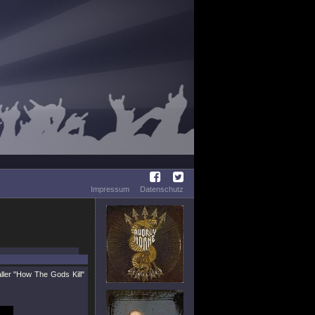
Impressum
Datenschutz
ller
"How The Gods Kill"