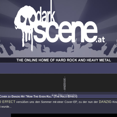
Kein Bild vorhanden.
Cover zu Danzig Hit "How The Gods Kill" (The Halo Effect)
O EFFECT
DANZIG
versüßen uns den Sommer mit einer Cover-EP, zu der nun der
-Kna
t wurde...