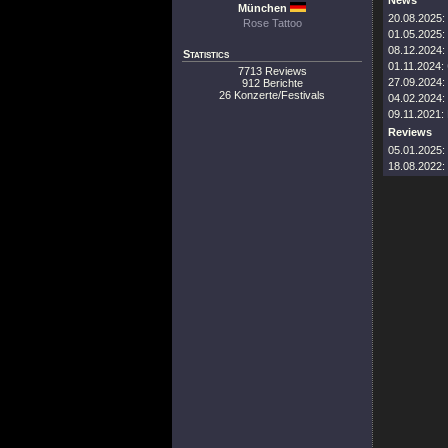
News
München
20.08.2025:
Rose Tattoo
01.05.2025:
08.12.2024:
Statistics
01.11.2024:
7713 Reviews
27.09.2024:
912 Berichte
26 Konzerte/Festivals
04.02.2024:
09.11.2021:
Reviews
05.01.2025:
18.08.2022: