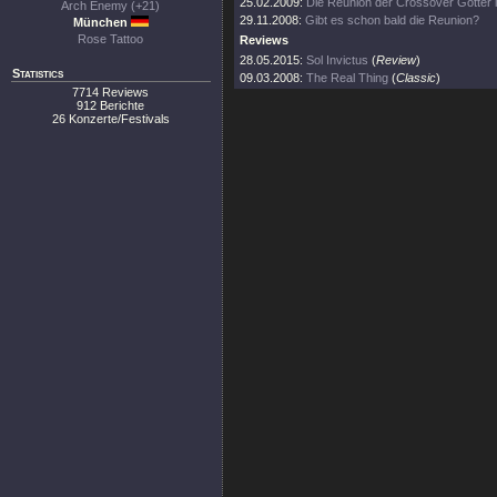
25.02.2009:
Die Reunion der Crossover Götter is
Arch Enemy (+21)
29.11.2008:
Gibt es schon bald die Reunion?
München
Rose Tattoo
Reviews
28.05.2015:
Sol Invictus
(
Review
)
Statistics
09.03.2008:
The Real Thing
(
Classic
)
7714 Reviews
912 Berichte
26 Konzerte/Festivals