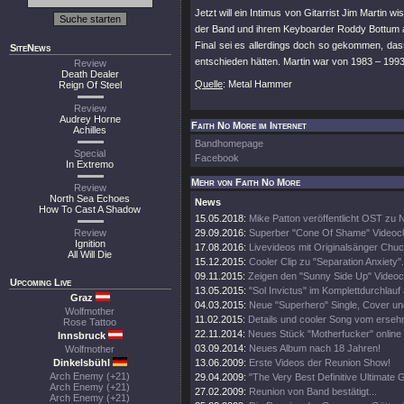
Jetzt will ein Intimus von Gitarrist Jim Marti
der Band und ihrem Keyboarder Roddy Bottum
Final sei es allerdings doch so gekommen, da
SiteNews
entschieden hätten. Martin war von 1983 – 1993 
Review
Death Dealer
Quelle
: Metal Hammer
Reign Of Steel
Review
Audrey Horne
Faith No More im Internet
Achilles
Bandhomepage
Special
Facebook
In Extremo
Mehr von Faith No More
Review
North Sea Echoes
News
How To Cast A Shadow
15.05.2018:
Mike Patton veröffentlicht OST zu Ne
Review
29.09.2016:
Superber "Cone Of Shame" Videocl
Ignition
17.08.2016:
Livevideos mit Originalsänger Chu
All Will Die
15.12.2015:
Cooler Clip zu "Separation Anxiety".
09.11.2015:
Zeigen den "Sunny Side Up" Videocl
Upcoming Live
13.05.2015:
"Sol Invictus" im Komplettdurchlauf
Graz
04.03.2015:
Neue "Superhero" Single, Cover un
Wolfmother
11.02.2015:
Details und cooler Song vom erse
Rose Tattoo
22.11.2014:
Neues Stück "Motherfucker" online
Innsbruck
03.09.2014:
Neues Album nach 18 Jahren!
Wolfmother
Dinkelsbühl
13.06.2009:
Erste Videos der Reunion Show!
Arch Enemy (+21)
29.04.2009:
"The Very Best Definitive Ultimate G
Arch Enemy (+21)
27.02.2009:
Reunion von Band bestätigt...
Arch Enemy (+21)