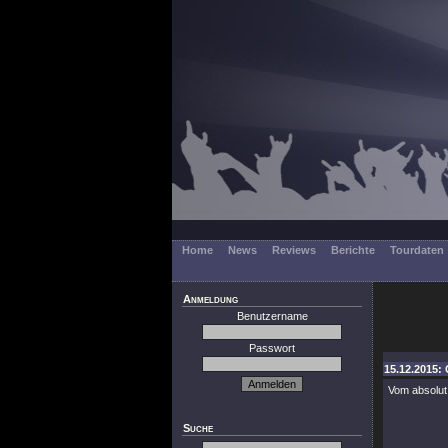
Home
News
Reviews
Berichte
Tourdaten
Anmeldung
Benutzername
Passwort
15.12.2015: 
Vom absolu
Suche