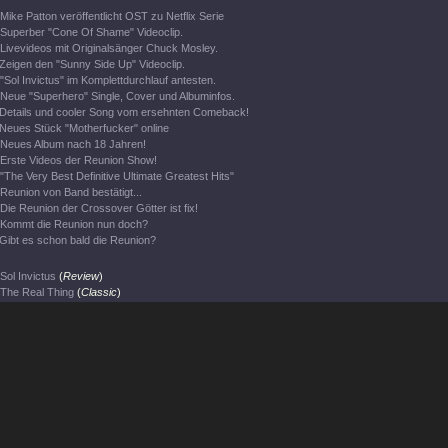
Mike Patton veröffentlicht OST zu Netflix Serie
Superber "Cone Of Shame" Videoclip.
Livevideos mit Originalsänger Chuck Mosley.
Zeigen den "Sunny Side Up" Videoclip.
"Sol Invictus" im Komplettdurchlauf antesten.
Neue "Superhero" Single, Cover und Albuminfos.
Details und cooler Song vom ersehnten Comeback!
Neues Stück "Motherfucker" online
Neues Album nach 18 Jahren!
Erste Videos der Reunion Show!
"The Very Best Definitive Ultimate Greatest Hits"
Reunion von Band bestätigt...
Die Reunion der Crossover Götter ist fix!
Kommt die Reunion nun doch?
Gibt es schon bald die Reunion?
Sol Invictus
(
Review
)
The Real Thing
(
Classic
)