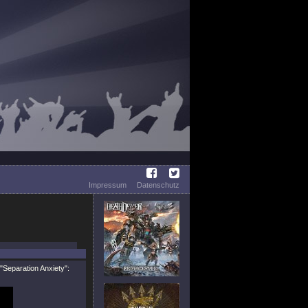
Impressum
Datenschutz
"Separation Anxiety"
: