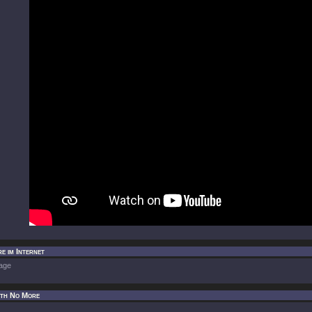
e im Internet
age
ith No More