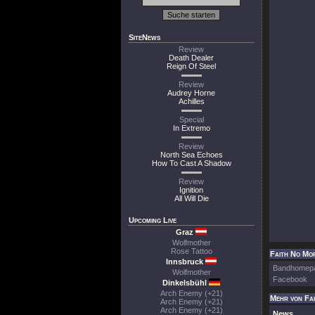
SiteNews
Review
Death Dealer
Reign Of Steel
Review
Audrey Horne
Achilles
Special
In Extremo
Review
North Sea Echoes
How To Cast A Shadow
Review
Ignition
All Will Die
Upcoming Live
Graz
Wolfmother
Rose Tattoo
Faith No Mor
Innsbruck
Bandhomep
Wolfmother
Facebook
Dinkelsbühl
Arch Enemy (+21)
Mehr von Fa
Arch Enemy (+21)
Arch Enemy (+21)
News