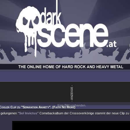
Kein Bild vorhanden.
Cooler Clip zu "Separation Anxiety". (Faith No More)
t gelungenen
"Sol Invictus"
Comebackalbum der Crossoverkönige stammt der neue Clip zu