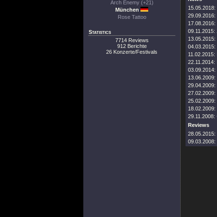
Arch Enemy (+21)
15.05.2018:
München
29.09.2016:
Rose Tattoo
17.08.2016:
09.11.2015:
Statistics
13.05.2015:
7714 Reviews
912 Berichte
04.03.2015:
26 Konzerte/Festivals
11.02.2015:
22.11.2014:
03.09.2014:
13.06.2009:
29.04.2009:
27.02.2009:
25.02.2009:
18.02.2009:
29.11.2008:
Reviews
28.05.2015:
09.03.2008: