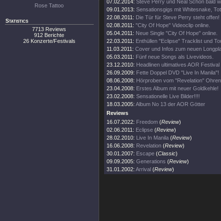
07.02.2014:
Steve Perry und Neal Schon bald w
Rose Tattoo
09.01.2013:
Sensationsgigs mit Whitesnake, Tot
22.08.2011:
Die Tür für Steve Perry steht offen!
Statistics
02.08.2011:
"City Of Hope" Videoclip online.
7713 Reviews
05.04.2011:
Neue Single "City Of Hope" online.
912 Berichte
26 Konzerte/Festivals
22.03.2011:
Enthüllen "Eclipse" Tracklist und Tou
11.03.2011:
Cover und Infos zum neuen Longpl
05.03.2011:
Fünf neue Songs als Livevideos.
23.12.2010:
Headlinen ultimatives AOR Festival
26.09.2009:
Fette Doppel DVD "Live In Manila"!
08.06.2008:
Hörproben vom "Revelation" Ohre
23.04.2008:
Erstes Album mit neuer Goldkehle!
23.02.2008:
Sensationelle Live Bilder!!!!
18.03.2005:
Album No 13 der AOR Götter
Reviews
16.07.2022:
Freedom
(
Review
)
02.06.2011:
Eclipse
(
Review
)
28.02.2010:
Live In Manila
(
Review
)
16.06.2008:
Revelation
(
Review
)
30.01.2007:
Escape
(
Classic
)
09.09.2005:
Generations
(
Review
)
31.01.2002:
Arrival
(
Review
)