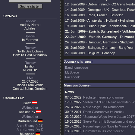
12. Juni 2009 - Dublin, Ireland - O2 Arena Festiv
14. Juni 2009 - Donington, UK - Download Festi
16. Juni 2009 - Paris, France - Bataclan
SiteNews
17. Juni 2009 - Amsterdam, Holland - Heineken 
Review
Audrey Horne
19. Juni 2009 - Bilbao, Spain - Kobetasonik Fest
Achilles
21. Juni 2009 - Zurich, Switzerland - Volkha
Special
22. Juni 2009 - Munich, Germany - Tollwood 
In Extremo
24. Juni 2009 - Hamburg, Germany - Stadtpark
Review
26. Juni 2009 - Balingen, Germany - Bang Your
North Sea Echoes
27, Juni 2009 - Belgium - Graspop
How To Cast A Shadow
Journey im Internet
Review
Ignition
Bandhomepage
All Will Die
MySpace
Facebook
Live
21.07.2026
Bleed From Within
Mehr von Journey
Conrad Sohm, Dornbirn
News
07.06.2022:
Nächster neuer song online
Upcoming Live
17.05.2022:
Stellen mit "Let It Rain" nächsten S
Graz
26.04.2022:
Neue Single und Albumnews
Wolfmother
30.07.2021:
Deen Castronovo ist zurück
Innsbruck
Wolfmother
23.02.2019:
"Seperate Ways live in Japan 2017
Dinkelsbühl
15.08.2018:
Steve Perry mit Soloalbum und neu
Arch Enemy (+21)
20.07.2016:
Neuauflage von "Live In Manila" S
Arch Enemy (+21)
13.07.2015:
Drummer muss vor Gericht
München