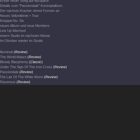
Erster neuer Song auf MySpace
Details zum "Passiondale" Konzeptalbum.
Der nächste Kracher nimmt Formen an
Neues Vollzeitbrett + Tour
Knüppel No. Six
neues Album und neue Members
Line Up Wechsel
entern Studio im nächsten Monat
Im Oktober wieder im Studio
Illuminati
(
Review
)
The World Ablaze
(
Review
)
Bloody Blasphemy
(
Classic
)
Under The Sign Of The Iron Cross
(
Review
)
Passiondale
(
Review
)
The Lair Of The White Worm
(
Review
)
Ravenous
(
Review
)