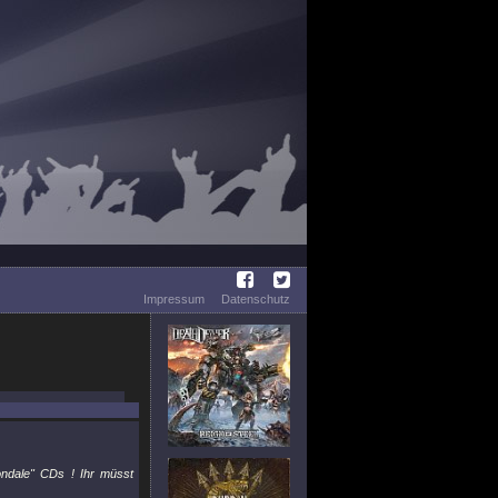
Impressum
Datenschutz
ondale" CDs ! Ihr müsst