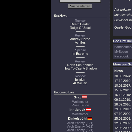
Auf welcher
uns eine Nac
SiteNews
Gewinner we
Review
Death Dealer
Quelle
: God
Reign Of Steel
Review
Audrey Horne
God Dethrone
Achilles
Bandhomep
Special
MySpace
In Extremo
Facebook
Review
Mehr von Go
North Sea Echoes
How To Cast A Shadow
News
Review
30.06.2024:
Ignition
17.12.2019:
All Will Die
10.02.2017:
15.02.2011:
Upcoming Live
16.11.2010:
Graz
09.11.2010:
Wolfmother
28.09.2010:
Rose Tattoo
29.03.2010:
Innsbruck
07.10.2009:
Wolfmother
Dinkelsbühl
25.09.2009:
Arch Enemy (+21)
22.08.2009:
Arch Enemy (+21)
12.06.2009:
Arch Enemy (+21)