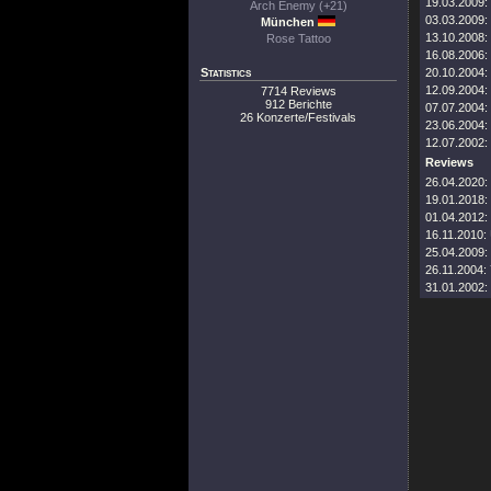
19.03.2009:
Arch Enemy (+21)
03.03.2009:
München
13.10.2008:
Rose Tattoo
16.08.2006:
Statistics
20.10.2004:
12.09.2004:
7714 Reviews
912 Berichte
07.07.2004:
26 Konzerte/Festivals
23.06.2004:
12.07.2002:
Reviews
26.04.2020:
19.01.2018:
01.04.2012:
16.11.2010:
25.04.2009:
26.11.2004:
31.01.2002: