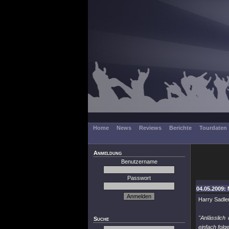
Home
News
Reviews
Berichte
Tourdaten
Anmeldung
Benutzername
Passwort
04.05.2009:
Harry Sadler
"Anlässlich
Suche
einfach fol