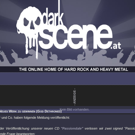
Kein Bild vorhanden.
 Neues Werk zu gewinnen (God Dethroned)
 und Co. haben folgende Meldung veröffentlicht:
 der Veröffentlichung unserer neuen CD
"Passiondale"
verlosen wir zwei signed "Passi
gende Frage beantworten: