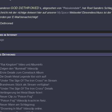
GOD DETHRONED
 anderen
's, abgesehen von
"Passiondale"
, hat Roel Sanders Schla
hricht mit der richtige Antwort hier auf unserer
MySpace
Webseite! Einsendeschluss ist der 
rden per E-Mail benachrichtigt!
 Dethroned
d im Internet
age
d Dethroned
"Rat Kingdom" Video und Albuminfo
Zeigen den "Illuminati" Videoclip
Erste Details zum Comeback Album
Die Death Metal Legende löst sich auf!
"Under The Sign Of The Iron Cross" im Stream
Brandneues Stück als Stream verfügbar!
"Under The Sign Of The Iron Cross" Details
Verlängerung bei Metal Blade fixiert
Neuer Clip zu "Poison Fog"
"Poison Fog" Videoclip kracht im Netz.
Neuer Mann am Schlagzeug
"Drowning In Mud" Videoclip online.