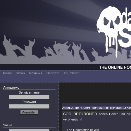
Home
News
Reviews
Berichte
Tourdaten
Anmeldung
Benutzername
Passwort
28.09.2010: "Under The Sign Of The Iron Cros
GOD DETHRONED
haben Cover und die 
veröffentlicht!
Suche
1. The Declaration of War