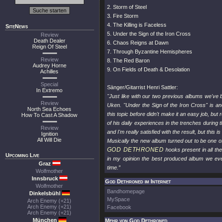
2. Storm of Steel
3. Fire Storm
4. The Killing is Faceless
SiteNews
5. Under the Sign of the Iron Cross
Review
Death Dealer
6. Chaos Reigns at Dawn
Reign Of Steel
7. Through Byzantine Hemispheres
Review
8. The Red Baron
Audrey Horne
9. On Fields of Death & Desolation
Achilles
Special
Sänger/Gitarrist Henri Sattler:
In Extremo
"Just like with our two previous albums we've
Review
Uken. "Under the Sign of the Iron Cross" is 
North Sea Echoes
this topic before didn't make it an easy job, but
How To Cast A Shadow
of his daily experiences in the trenches during 
Review
and I'm really satisfied with the result, but this
Ignition
All Will Die
Musically the new album turned out to be one o
GOD DETHRONED
hooks present in all th
Upcoming Live
in my opinion the best produced album we eve
Graz
time.”
Wolfmother
Innsbruck
God Dethroned im Internet
Wolfmother
Bandhomepage
Dinkelsbühl
MySpace
Arch Enemy (+21)
Arch Enemy (+21)
Facebook
Arch Enemy (+21)
München
Mehr von God Dethroned