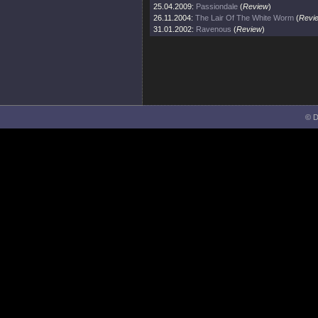
25.04.2009:
Passiondale
(
Review
)
26.11.2004:
The Lair Of The White Worm
(
Revi
31.01.2002:
Ravenous
(
Review
)
© D