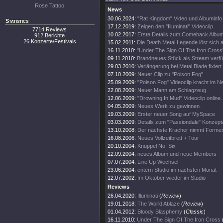
Rose Tattoo
News
30.06.2024:
"Rat Kingdom" Video und Albuminfo
Statistics
17.12.2019:
Zeigen den "Illuminati" Videoclip
7714 Reviews
10.02.2017:
Erste Details zum Comeback Albu
912 Berichte
26 Konzerte/Festivals
15.02.2011:
Die Death Metal Legende löst sich a
16.11.2010:
"Under The Sign Of The Iron Cross
09.11.2010:
Brandneues Stück als Stream verfü
29.03.2010:
Verlängerung bei Metal Blade fixiert
07.10.2009:
Neuer Clip zu "Poison Fog"
25.09.2009:
"Poison Fog" Videoclip kracht im Ne
22.08.2009:
Neuer Mann am Schlagzeug
12.06.2009:
"Drowning In Mud" Videoclip online.
04.05.2009:
Neues Werk zu gewinnen
19.03.2009:
Erster neuer Song auf MySpace
03.03.2009:
Details zum "Passiondale" Konzept
13.10.2008:
Der nächste Kracher nimmt Forme
16.08.2006:
Neues Vollzeitbrett + Tour
20.10.2004:
Knüppel No. Six
12.09.2004:
neues Album und neue Members
07.07.2004:
Line Up Wechsel
23.06.2004:
entern Studio im nächsten Monat
12.07.2002:
Im Oktober wieder im Studio
Reviews
26.04.2020:
Illuminati
(
Review
)
19.01.2018:
The World Ablaze
(
Review
)
01.04.2012:
Bloody Blasphemy
(
Classic
)
16.11.2010:
Under The Sign Of The Iron Cross