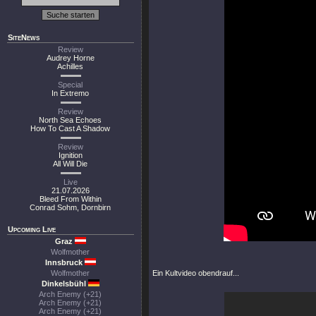
SiteNews
Review
Audrey Horne
Achilles
Special
In Extremo
Review
North Sea Echoes
How To Cast A Shadow
Review
Ignition
All Will Die
Live
21.07.2026
Bleed From Within
Conrad Sohm, Dornbirn
Upcoming Live
Graz
Wolfmother
Innsbruck
Wolfmother
Ein Kultvideo obendrauf...
Dinkelsbühl
Arch Enemy (+21)
Arch Enemy (+21)
Arch Enemy (+21)