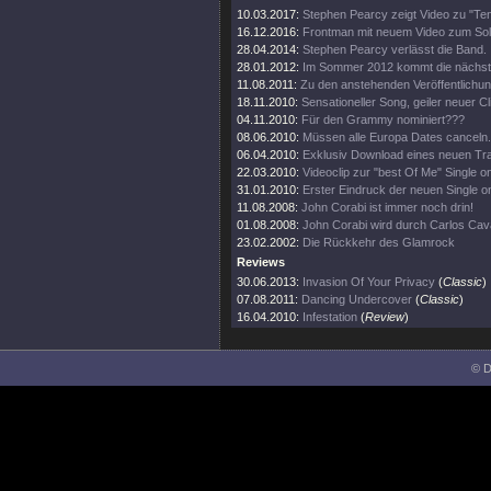
10.03.2017:
Stephen Pearcy zeigt Video zu "Ten
16.12.2016:
Frontman mit neuem Video zum So
28.04.2014:
Stephen Pearcy verlässt die Band.
28.01.2012:
Im Sommer 2012 kommt die nächste
11.08.2011:
Zu den anstehenden Veröffentlichu
18.11.2010:
Sensationeller Song, geiler neuer Cl
04.11.2010:
Für den Grammy nominiert???
08.06.2010:
Müssen alle Europa Dates canceln.
06.04.2010:
Exklusiv Download eines neuen Tr
22.03.2010:
Videoclip zur "best Of Me" Single on
31.01.2010:
Erster Eindruck der neuen Single on
11.08.2008:
John Corabi ist immer noch drin!
01.08.2008:
John Corabi wird durch Carlos Cav
23.02.2002:
Die Rückkehr des Glamrock
Reviews
30.06.2013:
Invasion Of Your Privacy
(
Classic
)
07.08.2011:
Dancing Undercover
(
Classic
)
16.04.2010:
Infestation
(
Review
)
© D