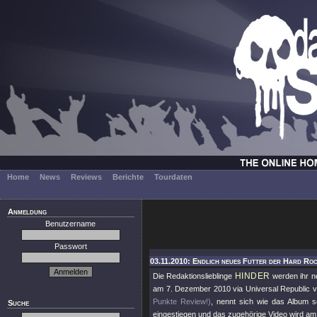
Home
News
Reviews
Berichte
Tourdaten
Anmeldung
Benutzername
Passwort
03.11.2010: Endlich neues Futter der Hard Roc
HINDER
Die Redaktionslieblinge
werden ihr 
am 7. Dezember 2010 via Universal Republic ve
Punkte Review!)
, nennt sich wie das Album 
Suche
eingestiegen und das zugehörige Video wird am 