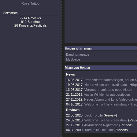
Rose Tattoo
Statistics
7714 Reviews
912 Berichte
26 Konzerte/Festivals
Hinder im Internet
Bandhomepage
MySpace
Mehr von Hinder
News
16.08.2017:
Präsentieren schmalzigen, neuen 
19.06.2017:
Neues Album und +radiofade+ Hör
13.06.2017:
Vorgeschmack aufs neue Album
21.11.2013:
Austin Winkler ist ausgestiegen
27.11.2012:
Neues Album und Lyric Video online
04.10.2012:
Welcome To The Freakshow - Track
Reviews
22.06.2025:
Back To Life
(
Review
)
24.02.2013:
Welcome To The Freakshow
(
Revi
27.12.2010:
All American Nightmare
(
Review
)
04.08.2009:
Take It To The Limit
(
Review
)