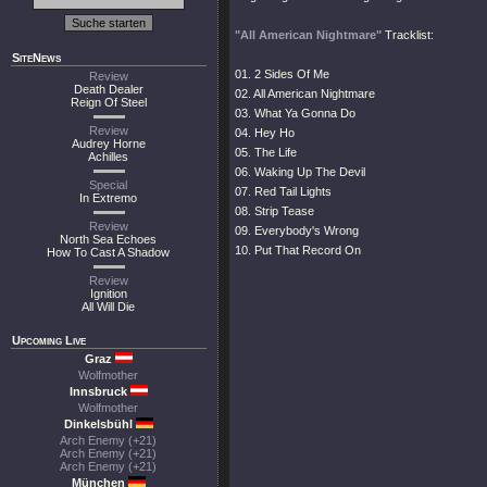
"All American Nightmare"
Tracklist:
SiteNews
01. 2 Sides Of Me
Review
Death Dealer
02. All American Nightmare
Reign Of Steel
03. What Ya Gonna Do
Review
04. Hey Ho
Audrey Horne
05. The Life
Achilles
06. Waking Up The Devil
Special
07. Red Tail Lights
In Extremo
08. Strip Tease
Review
09. Everybody's Wrong
North Sea Echoes
10. Put That Record On
How To Cast A Shadow
Review
Ignition
All Will Die
Upcoming Live
Graz
Wolfmother
Innsbruck
Wolfmother
Dinkelsbühl
Arch Enemy (+21)
Arch Enemy (+21)
Arch Enemy (+21)
München