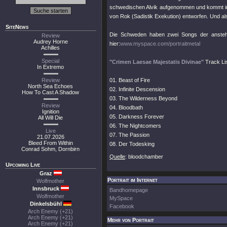
schwedischen Alvik aufgenommen und kommt im A
von Rok (Sadistik Exekution) entworfen. Und al
SiteNews
Die Schweden haben zwei Songs der ansteh
Review
Audrey Horne
hier:
www.myspace.com/portraitmetal
Achilles
Special
"Crimen Laesae Majestatis Divinae"
Track Lis
In Extremo
Review
01. Beast of Fire
North Sea Echoes
02. Infinite Descension
How To Cast A Shadow
03. The Wilderness Beyond
Review
04. Bloodbath
Ignition
05. Darkness Forever
All Will Die
06. The Nightcomers
Live
07. The Passion
21.07.2026
Bleed From Within
08. Der Todesking
Conrad Sohm, Dornbirn
Quelle
: bloodchamber
Upcoming Live
Graz
Portrait im Internet
Wolfmother
Innsbruck
Bandhomepage
Wolfmother
MySpace
Dinkelsbühl
Facebook
Arch Enemy (+21)
Arch Enemy (+21)
Mehr von Portrait
Arch Enemy (+21)