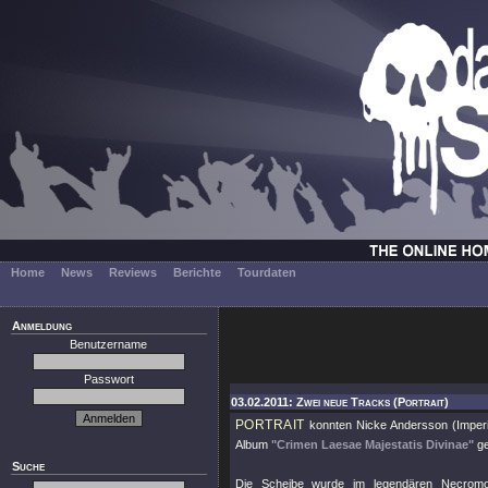
Home
News
Reviews
Berichte
Tourdaten
Anmeldung
Benutzername
Passwort
03.02.2011: Zwei neue Tracks (Portrait)
PORTRAIT
konnten Nicke Andersson (Imperia
Album
"Crimen Laesae Majestatis Divinae"
ge
Suche
Die Scheibe wurde im legendären Necromor