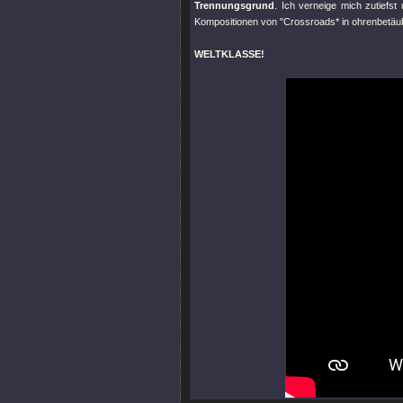
Trennungsgrund
. Ich verneige mich zutiefs
Kompositionen von "Crossroads* in ohrenbetäub
WELTKLASSE!