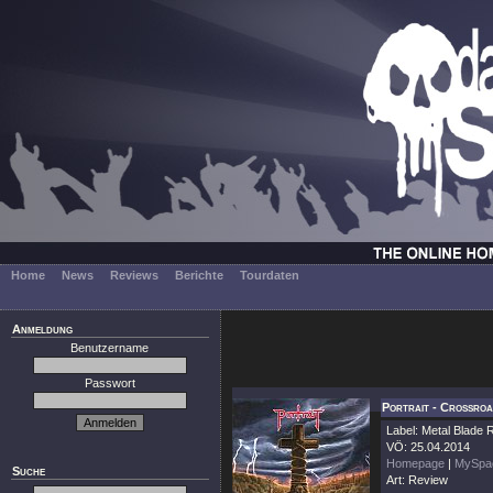
Home
News
Reviews
Berichte
Tourdaten
Anmeldung
Benutzername
Passwort
Portrait - Crossro
Label: Metal Blade
VÖ: 25.04.2014
Homepage
|
MySpa
Suche
Art: Review