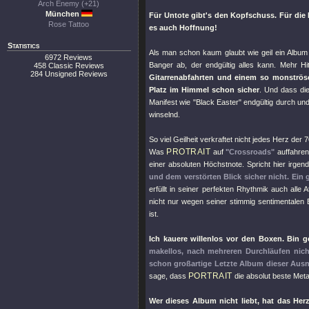
Arch Enemy (+21)
München
Für Untote gibt's den Kopfschuss. Für die
Rose Tattoo
es auch Hoffnung!
Statistics
Als man schon kaum glaubt wie geil ein Album
6972 Reviews
Banger ab, der endgültig alles kann. Mehr Hi
458 Classic Reviews
284 Unsigned Reviews
Gitarrenabfahrten und einem so monströsen
Platz im Himmel schon sicher
. Und dass di
Manifest wie
"Black Easter"
endgültig durch und
winselnd.
So viel Geilheit verkraftet nicht jedes Herz der
PROTRAIT
Was
auf
"Crossroads"
auffahren
einer absoluten Höchstnote. Spricht hier ir
und dem verstörten Blick sicher nicht. Ein
erfüllt in seiner perfekten Rhythmik auch alle
nicht nur wegen seiner stimmig sentimentalen E
ist.
Ich kauere willenlos vor den Boxen. Bin ge
makellos, nach mehreren Durchläufen nich
schon großartige Letzte Album dieser Au
PORTRAIT
sage, dass
die absolut beste Meta
Wer dieses Album nicht liebt, hat das He