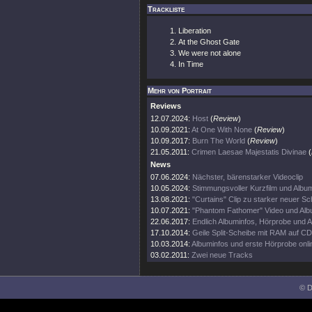
Trackliste
Liberation
At the Ghost Gate
We were not alone
In Time
Mehr von Portrait
Reviews
12.07.2024:
Host
(
Review
)
10.09.2021:
At One With None
(
Review
)
10.09.2017:
Burn The World
(
Review
)
21.05.2011:
Crimen Laesae Majestatis Divinae
(
News
07.06.2024:
Nächster, bärenstarker Videoclip
10.05.2024:
Stimmungsvoller Kurzfilm und Albu
13.08.2021:
"Curtains" Clip zu starker neuer Sc
10.07.2021:
"Phantom Fathomer" Video und Al
22.06.2017:
Endlich Albuminfos, Hörprobe und A
17.10.2014:
Geile Split-Scheibe mit RAM auf CD
10.03.2014:
Albuminfos und erste Hörprobe onli
03.02.2011:
Zwei neue Tracks
© D