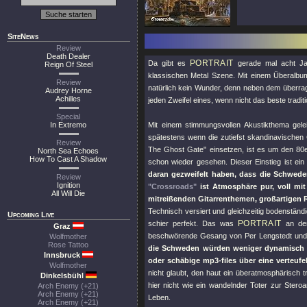
SiteNews
Review
Death Dealer
PORTRAIT
Da gibt es
gerade mal acht Jah
Reign Of Steel
klassischen Metal Szene. Mit einem Überalb
Review
natürlich kein Wunder, denn neben dem überr
Audrey Horne
Achilles
jeden Zweifel eines, wenn nicht das beste tradit
Special
In Extremo
Mit einem stimmungsvollen Akustikthema gel
spätestens wenn die zutiefst skandinavischen
Review
The Ghost Gate"
einsetzen, ist es um den 80e
North Sea Echoes
How To Cast A Shadow
schon wieder gesehen. Dieser Einstieg ist ein
daran gezweifelt haben, dass die Schwede
Review
Ignition
"Crossroads"
ist Atmosphäre pur, voll mi
All Will Die
mitreißenden Gitarrenthemen, großartigen R
Technisch versiert und gleichzeitig bodenständ
Upcoming Live
PORTRAIT
schier perfekt. Das was
an den 
Graz
beschwörende Gesang von Per Lengstedt und v
Wolfmother
Rose Tattoo
die Schweden würden weniger dynamisch o
Innsbruck
oder schäbige mp3-files über eine verteufe
Wolfmother
nicht glaubt, den haut ein überatmosphärisch
Dinkelsbühl
hier nicht wie ein wandelnder Toter zur Ster
Arch Enemy (+21)
Arch Enemy (+21)
Leben.
Arch Enemy (+21)