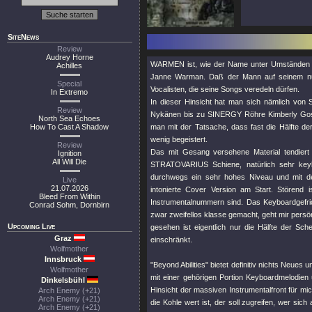
SiteNews
Review
Audrey Horne
WARMEN ist, wie der Name unter Umständen
Achilles
Janne Warman. Daß der Mann auf seinem nunm
Special
Vocalisten, die seine Songs veredeln dürfen.
In Extremo
In dieser Hinsicht hat man sich nämlich von
Review
Nykänen bis zu SINERGY Röhre Kimberly Goss
North Sea Echoes
How To Cast A Shadow
man mit der Tatsache, dass fast die Hälfte de
wenig begeistert.
Review
Das mit Gesang versehene Material tendiert ei
Ignition
All Will Die
STRATOVARIUS Schiene, natürlich sehr keybo
durchwegs ein sehr hohes Niveau und mit d
Live
21.07.2026
intonierte Cover Version am Start. Störend 
Bleed From Within
Instrumentalnummern sind. Das Keyboardgefric
Conrad Sohm, Dornbirn
zwar zweifellos klasse gemacht, geht mir persön
Upcoming Live
gesehen ist eigentlich nur die Hälfte der S
Graz
einschränkt.
Wolfmother
Innsbruck
"Beyond Abilities" bietet definitiv nichts Neue
Wolfmother
mit einer gehörigen Portion Keyboardmelodien u
Dinkelsbühl
Hinsicht der massiven Instrumentalfront für mic
Arch Enemy (+21)
Arch Enemy (+21)
die Kohle wert ist, der soll zugreifen, wer sic
Arch Enemy (+21)