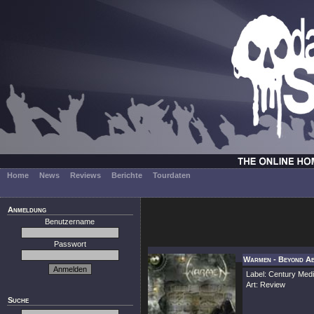
Home
News
Reviews
Berichte
Tourdaten
Anmeldung
Benutzername
Passwort
Warmen - Beyond Abi
Label: Century Med
Art: Review
Suche