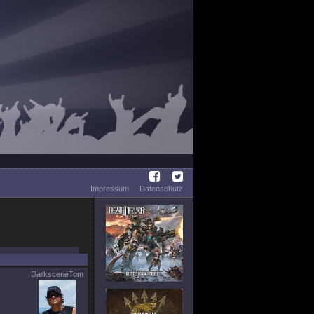
Impressum
Datenschutz
DarksceneTom