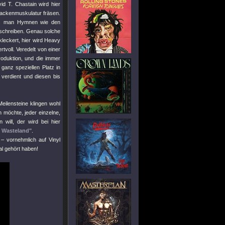
id T. Chastain wird hier
 Nackenmuskulatur fräsen.
uss man Hymnen wie den
l schreiben. Genau solche
kleckert, hier wird Heavy
tvoll. Veredelt von einer
roduktion, und die immer
ganz speziellen Platz in
verdient und diesen bis
eilensteine klingen wohl
 möchte, jeder einzelne,
will, der wird bei hier
e Wasteland"
.
– vornehmlich auf Vinyl
al gehört haben!