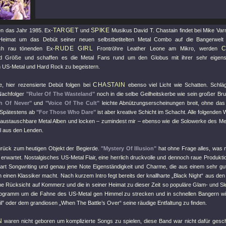
TARGET
SPIKE
en das Jahr 1985. Ex-
und
Musikus David T. Chastain findet bei Mike Varn
Heimat um das Debüt seiner neuen selbstbetitelten Metal Combo auf die Bangerwelt 
RUDE GIRL
C
sch rau tönenden Ex-
Frontröhre Leather Leone am Mikro, werden
d Größe und schaffen es die Metal Fans rund um den Globus mit ihrer sehr eigen
 US-Metal und Hard Rock zu begeistern.
CHASTAIN
le, hier rezensierte Debüt folgen bei
ebenso viel Licht wie Schatten. Schlä
Nachfolger
"Ruler Of The Wasteland"
noch in die selbe Geilheitskerbe wie sein großer Br
h Of Never"
und
"Voice Of The Cult"
leichte Abnützungserscheinungen breit, ohne das
 Spätestens ab
"For Those Who Dare"
ist aber kreative Schicht im Schacht. Alle folgenden
r austauschbare Metal Alben und locken – zumindest mir – ebenso wie die Solowerke des Meis
rl aus den Lenden.
rück zum heutigen Objekt der Begierde.
"Mystery Of Illusion"
hat ohne Frage alles, was 
 erwartet. Nostalgisches US-Metal Flair, eine herrlich druckvolle und dennoch raue Produkt
e-art Songwriting und genau jene Note Eigenständigkeit und Charme, die aus einem sehr 
 einen Klassiker macht. Nach kurzem Intro fegt bereits der knallharte „Black Night“ aus d
e Rücksicht auf Kommerz und die in seiner Heimat zu dieser Zeit so populäre Glam- und Sle
ogramm um die Fahne des US-Metal gen Himmel zu strecken und in schnellen Bangern wi
l” oder dem grandiosen „When The Battle’s Over“ seine räudige Entfaltung zu finden.
N
waren nicht geboren um komplizierte Songs zu spielen, diese Band war nicht dafür ges