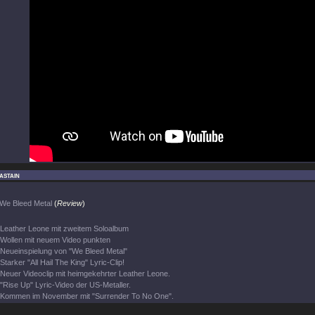
astain
We Bleed Metal
(
Review
)
Leather Leone mit zweitem Soloalbum
Wollen mit neuem Video punkten
Neueinspielung von "We Bleed Metal"
Starker "All Hail The King" Lyric-Clip!
Neuer Videoclip mit heimgekehrter Leather Leone.
"Rise Up" Lyric-Video der US-Metaller.
Kommen im November mit "Surrender To No One".