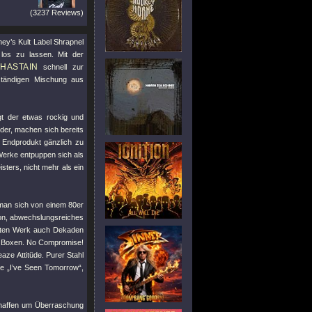
(3237 Reviews)
ey’s Kult Label Shrapnel
los zu lassen. Mit der
HASTAIN
schnell zur
ständigen Mischung aus
gt der etwas rockig und
uder, machen sich bereits
 Endprodukt gänzlich zu
 Werke entpuppen sich als
ters, nicht mehr als ein
man sich von einem 80er
ion, abwechslungsreiches
guten Werk auch Dekaden
en Boxen. No Compromise!
aze Attitüde. Purer Stahl
e „I’ve Seen Tomorrow“,
chaffen um Überraschung