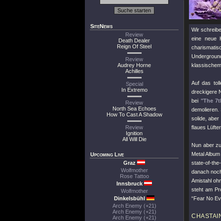
SiteNews
Wir schreib
Review
eine neue 
Death Dealer
Reign Of Steel
charismati
Undergroun
Review
Audrey Horne
klassischem
Achilles
Auf das tol
Special
In Extremo
dreckigere 
bei
"The 7t
Review
North Sea Echoes
demolieren.
How To Cast A Shadow
solide, abe
Review
flaues Lüfte
Ignition
All Will Die
Nun aber zu
Metal Album
Upcoming Live
Graz
state-of-th
Wolfmother
danach noch
Rose Tattoo
Amistahl ohn
Innsbruck
steht am Pr
Wolfmother
Dinkelsbühl
“Fear No Evi
Arch Enemy (+21)
Arch Enemy (+21)
CHASTAI
Arch Enemy (+21)