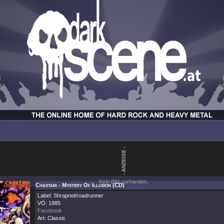
Kein Bild vorhanden.
Chastain - Mystery Of Illusion (CD)
Label: Shrapnel/roadrunner
VÖ: 1985
Facebook
Art: Classic