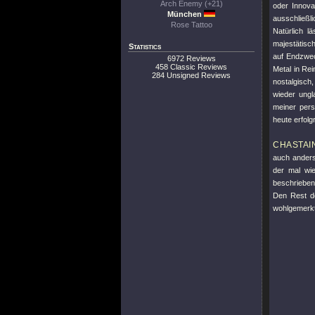
Arch Enemy (+21)
oder Innova
München
ausschließli
Rose Tattoo
Natürlich 
majestätisch
Statistics
auf Endzwe
6972 Reviews
458 Classic Reviews
Metal in Re
284 Unsigned Reviews
nostalgisch
wieder ungl
meiner pers
heute erfolgr
CHASTAI
auch anders
der mal wie
beschrieben
Den Rest de
wohlgemerkt,