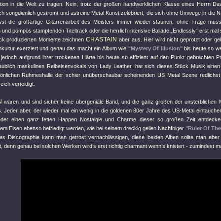
tion in die Welt zu tragen. Nein, trotz der großen handwerklichen Klasse eines Herrn Dav
ch songdienlich gestromt und astreine Metal Kunst zelebriert, die sich ohne Umwege in die
lässt die großartige Gitarrenarbeit des Meisters immer wieder staunen, ohne Frage m
 und pompös stampfenden Titeltrack oder die herrlich intensive Ballade „Endlessly“ erst ma
CHASTAIN
ck produzierten Momente zeichnen
aber aus. Hier wird nicht geprotzt oder ge
inkultur exerziert und genau das macht ein Album wie
"Mystery Of Illusion"
bis heute so wer
, jedoch aufgrund ihrer trockenen Härte bis heute so effizient auf den Punkt gebrachten P
aublich maskulinen Reibeisenvokals von Lady Leather, hat sich dieses Stück Musik einen 
önlichen Ruhmeshalle der schier unüberschaubar scheinenden US Metal Szene redlichst 
eich verteidigt.
N
waren und sind sicher keine übergeniale Band, und die ganz großen der unsterblichen M
. Jeder aber, der wieder mal ein wenig in die goldenen 80er Jahre des US-Metal eintauchen
der einen ganz fetten Happen Nostalgie und Charme dieser so großen Zeit entdecken 
em Eisen ebenso befriedigt werden, wie bei seinem dreckig geilen Nachfolger
"Ruler Of Th
s Discographie kann man getrost vernachlässigen, diese beiden Alben sollte man aber 
 denn genau bei solchen Werken wird’s erst richtig charmant wenn’s knistert - zumindest m