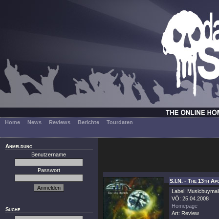
Home
News
Reviews
Berichte
Tourdaten
Anmeldung
Benutzername
Passwort
S.I.N. - The 13th Ap
Label: Musicbuymai
VÖ: 25.04.2008
Homepage
Suche
Art: Review