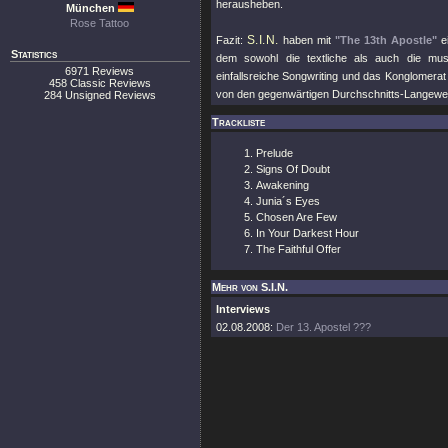
herausheben.
München
Rose Tattoo
S.I.N.
Fazit:
haben mit
"The 13th Apostle"
ei
Statistics
dem sowohl die textliche als auch die mus
6971 Reviews
einfallsreiche Songwriting und das Konglomer
458 Classic Reviews
von den gegenwärtigen Durchschnitts-Langewe
284 Unsigned Reviews
Trackliste
Prelude
Signs Of Doubt
Awakening
Junia´s Eyes
Chosen Are Few
In Your Darkest Hour
The Faithful Offer
Mehr von S.I.N.
Interviews
02.08.2008:
Der 13. Apostel ???