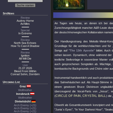
SiteNews
Review
Audrey Horne
An Tagen wie heute, an denen ich bei der
Achilles
Zurechnungsfähigkeit mancher A&R-Leute divers
Special
der deutsch/norwegischen Kollaboration name
In Extremo
Review
Der Handlungsstrang des Melodic-Metal-Konz
North Sea Echoes
How To Cast A Shadow
Grundlage für die wohldurchdachten und für 
Songs auf
"The 13th Apostle"
bildet. Auch 
Review
sehen lassen. Dynamisch, ohne während der 5
Ignition
All Will Die
textliche Steilvorlage in souveräner Manier v
auch gesprochenen Songteilen ab. Mächtige,
Live
21.07.2026
bombastische Backgrounds und Chöre oder auch 
Bleed From Within
Conrad Sohm, Dornbirn
Instrumental-handwerklich und auch produktion
Upcoming Live
das Sahnehäubchen auf. Als Haupt-Stimme in de
Graz
einem gewissen Bruce Dickinson unglaubli
Wolfmother
überzeugend die Vocal-Parts von „Jesus“, 
Innsbruck
CIRCLE OF PAIN
CRYSTAL BALL
(
,
) die
Wolfmother
Dinkelsbühl
Obwohl als Gesamtkunstwerk konzipiert und ni
Arch Enemy (+21)
Arch Enemy (+21)
"Junia´s Eyes"
,
"In Your Darkest Hour"
,
"Sealed
Arch Enemy (+21)