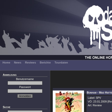
Home
News
Reviews
Berichte
Tourdaten
Anmeldung
Benutzername
Passwort
Bonham - Mad Hatte
Label: SPV
VÖ: 23.01.2009 [Re
Art: Review
Suche