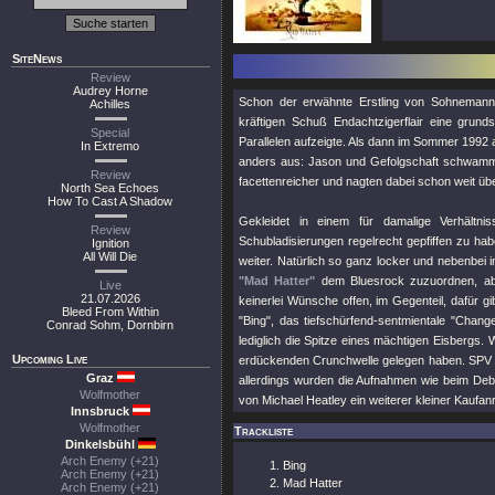
SiteNews
Review
Audrey Horne
Schon der erwähnte Erstling von Sohnemann J
Achilles
kräftigen Schuß Endachtzigerflair eine grun
Special
Parallelen aufzeigte. Als dann im Sommer 1992 
In Extremo
anders aus: Jason und Gefolgschaft schwamme
Review
facettenreicher und nagten dabei schon weit üb
North Sea Echoes
How To Cast A Shadow
Gekleidet in einem für damalige Verhältn
Review
Schubladisierungen regelrecht gepfiffen zu ha
Ignition
All Will Die
weiter. Natürlich so ganz locker und nebenbei 
"Mad Hatter"
dem Bluesrock zuzuordnen, abe
Live
21.07.2026
keinerlei Wünsche offen, im Gegenteil, dafür g
Bleed From Within
"Bing"
, das tiefschürfend-sentmientale
"Chang
Conrad Sohm, Dornbirn
lediglich die Spitze eines mächtigen Eisbergs
Upcoming Live
erdückenden Crunchwelle gelegen haben. SPV bi
Graz
allerdings wurden die Aufnahmen wie beim De
Wolfmother
von Michael Heatley ein weiterer kleiner Kaufanr
Innsbruck
Wolfmother
Trackliste
Dinkelsbühl
Arch Enemy (+21)
Bing
Arch Enemy (+21)
Mad Hatter
Arch Enemy (+21)