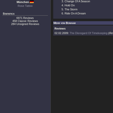
Change Of A Season
München
Hold On
Rose Tattoo
The Storm
Ride On A Dream
Statistics
6971 Reviews
458 Classic Reviews
Mehr von Bonham
284 Unsigned Reviews
Reviews
02.02.2009:
The Disregard Of Timekeeping
(
Re