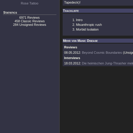
Tapedeck)!
Rose Tattoo
Trackliste
Statistics
6971 Reviews
Intro
458 Classic Reviews
284 Unsigned Reviews
Misanthropic rush
Morbid Isolation
Mehr von Manic Disease
Reviews
08.05.2012:
Beyond Cosmic Boundaries
(
Unsig
Interviews
18.03.2012:
Die heimischen Jung-Thrasher mel