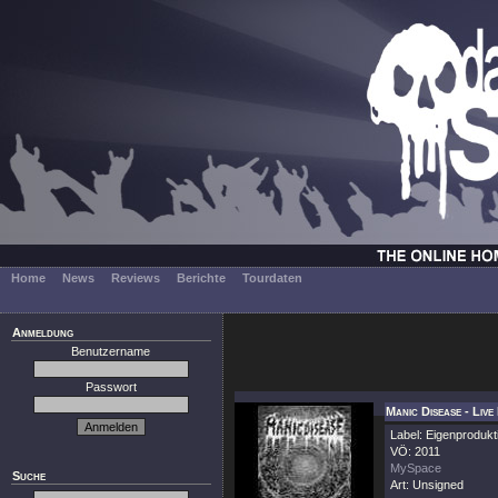
Home
News
Reviews
Berichte
Tourdaten
Anmeldung
Benutzername
Passwort
Manic Disease - Liv
Label: Eigenprodukt
VÖ: 2011
MySpace
Suche
Art: Unsigned