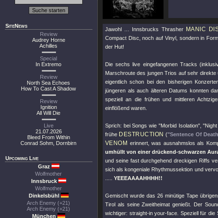
SiteNews
MANIC DI
Jawohl … Innsbrucks Thrasher
Review
Compact Disc, noch auf Vinyl, sondern in Form 
Audrey Horne
Achilles
der Hut!
Special
In Extremo
Die sechs live eingefangenen Tracks (inklusiv
Marschroute des jungen Trios auf sehr direkte
Review
eigentlich schon bei den bisherigen Konzerte
North Sea Echoes
How To Cast A Shadow
jüngeren als auch älteren Datums konnten dam
speziell an die frühen und mittleren Achtzi
Review
Ignition
einflößend waren.
All Will Die
Live
Sprich: bei Songs wie
"Morbid Isolation"
,
"Night
21.07.2026
DESTRUCTION
frühe
(
"Sentence Of Deat
Bleed From Within
VENOM
Conrad Sohm, Dornbirn
erinnert, was ausnahmslos als Komp
umhüllt von einer drückend-schwarzen Aura, 
Upcoming Live
und seine fast durchgehend dreckigen Riffs ver
Graz
sich als kongeniale Rhythmussektion und vervol
Wolfmother
.....
YEEEAAAAHHHH!!
Innsbruck
Wolfmother
Dinkelsbühl
Gemischt wurde das 26 minütige Tape übrigens
Arch Enemy (+21)
Tirol als seine Zweitheimat genießt. Der Sound
Arch Enemy (+21)
wichtiger: straight-in your-face. Speziell für di
München