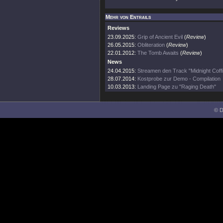
Mehr von Entrails
Reviews
23.09.2025:
Grip of Ancient Evil
(
Review
)
26.05.2015:
Obliteration
(
Review
)
22.01.2012:
The Tomb Awaits
(
Review
)
News
24.04.2015:
Streamen den Track "Midnight Coffi
28.07.2014:
Kostprobe zur Demo - Compilation
10.03.2013:
Landing Page zu "Raging Death"
© D