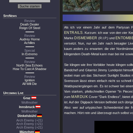
SiteNews
Review
Death Dealer
Als ich vor einem Jahr auf dem Partysan F
Reign Of Steel
ENTRAILS
. Kurzum: ich war von den vier K
Review
DISMEMBER
ENTOMB
Marke
(R.I.P.) und
Audrey Horne
Achilles
versetzt. Nun, nur ein Jahr nach besagter Live
kaum anders zu erwarten: die vier Nordmänner 
Special
In Extremo
klingendem Death-Metal kann man bei mir sowi
Review
Sie klingen wie ihre Vorbilder heute klingen s
North Sea Echoes
How To Cast A Shadow
Bandchef und Gitarrist Jimmy Lundqvist himself.
wobei man um das Stichwort Sunlight Studios
Review
Ignition
Svensson lässt einen einfach nicht so schnell
All Will Die
Waldspaziergängen ein. Es ist schwer bei einem
Vom starken, pfeilschnellen Opener "In Piece
Upcoming Live
MARDUK
zum
Cover "Dark Endless", bietet di
Graz
ist. Auf der Digipack-Version befindet sich üb
Wolfmother
Innsbruck
Also: wer auf urtypischen Schwedentod der fr
Wolfmother
machen. Hört rein und überzeugt euch selbst vo
Dinkelsbühl
Arch Enemy (+21)
Arch Enemy (+21)
Arch Enemy (+21)
München