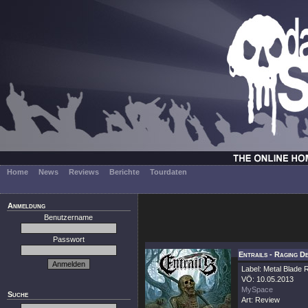
Home
News
Reviews
Berichte
Tourdaten
Anmeldung
Benutzername
Passwort
Entrails - Raging D
Label: Metal Blade
VÖ: 10.05.2013
MySpace
Suche
Art: Review