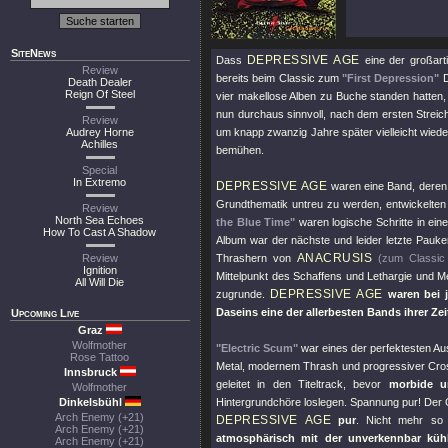
SiteNews
DEPRESSIVE AGE
Dass
eine der großart
Review
bereits beim Classic zum
"First Depression"
D
Death Dealer
Reign Of Steel
vier makellose Alben zu Buche standen hatten, 
nun durchaus sinnvoll, nach dem ersten Streic
Review
Audrey Horne
um knapp zwanzig Jahre später vielleicht wied
Achilles
bemühen.
Special
In Extremo
DEPRESSIVE AGE
waren eine Band, deren E
Grundthematik untreu zu werden, entwickelten s
Review
North Sea Echoes
the Blue Time"
waren logische Schritte in ei
How To Cast A Shadow
Album war der nächste und leider letzte Pauk
ANACRUSIS
Review
Thrashern von
(zum Classic
Ignition
Mittelpunkt des Schaffens und Lethargie und 
All Will Die
DEPRESSIVE AGE
zugrunde.
waren bei j
Daseins eine der allerbesten Bands ihrer Zei
Upcoming Live
Graz
Wolfmother
"Electric Scum"
war eines der perfektesten Au
Rose Tattoo
Metal, modernem Thrash und progressiver Cross
Innsbruck
geleitet in den Titeltrack, bevor
morbide u
Wolfmother
Dinkelsbühl
Hintergrundchöre loslegen. Spannung pur! Der
Arch Enemy (+21)
DEPRESSIVE AGE
pur
. Nicht mehr so
Arch Enemy (+21)
atmosphärisch mit der unverkennbar kühl
Arch Enemy (+21)