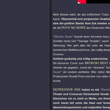
Mehr Beweis dafür als das treffsichere
"Cairo
kaum.
Hitpotential und progressive Unabhän
eine der größten Bands ihrer Zeit werden s
FAITH NO MORE
als die
des Deutschen 90er 
"Electric Scum"
fesselt einen mit seiner Aur
Scheibe nennt sich
"Teenage Temples"
, packt
Stimmung. Hier geht alles tief unter die Ha
hymnischen Weltklassechorus, das saftig dam
Grooves.
Schlicht großartig und völlig unabnützbar.
BRONSKI BEAT
Ein besseres Cover zum
H
ohnehin nie gegeben, zumal der
"einsame"
Tex
Scum"
ein rundum perfektes 90er Jahre Alb
Produzenten Ronald Prent und eine von vielen m
wurde.
DEPRESSIVE AGE
hatten es mit
"Electr
Thrash und Crossover Düstermetal fernab a
Deutschen nie zu steril zu Werke, um ihre
noch heute tief unter die Haut und fess
abwechslungsreichen und originellen Songw