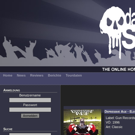
Home
News
Reviews
Berichte
Tourdaten
Anmeldung
Benutzername
Passwort
Depressive Age - El
Label: Gun Record
VÖ: 1996
Art: Classic
Suche