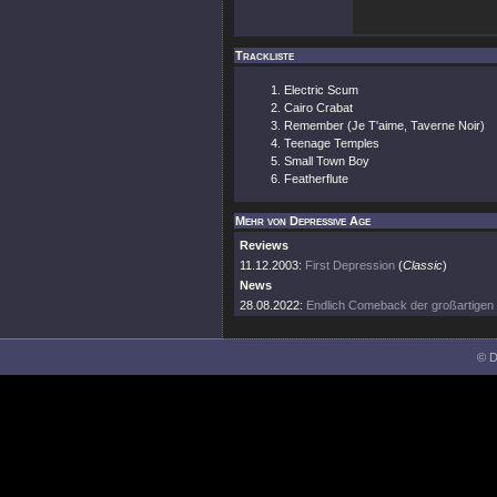
Trackliste
Electric Scum
Cairo Crabat
Remember (Je T'aime, Taverne Noir)
Teenage Temples
Small Town Boy
Featherflute
Mehr von Depressive Age
Reviews
11.12.2003:
First Depression
(
Classic
)
News
28.08.2022:
Endlich Comeback der großartigen
© D