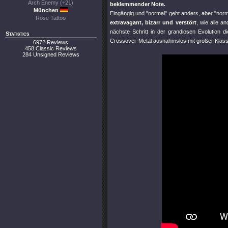
Arch Enemy (+21)
beklemmender Note.
München
Eingängig und
"normal"
geht anders, aber
"norm
Rose Tattoo
extravagant, bizarr und verstört
, wie alle a
nächste Schritt in der grandiosen Evolution
Statistics
Crossover-Metal ausnahmslos mit großer Klass
6972 Reviews
458 Classic Reviews
284 Unsigned Reviews