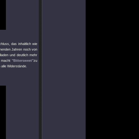
luss, das inhaltlich wie
mmenden Jahren noch von
alladen und deutlich mehr
d macht
"Bittersweet"
zu
alle Widerstände.