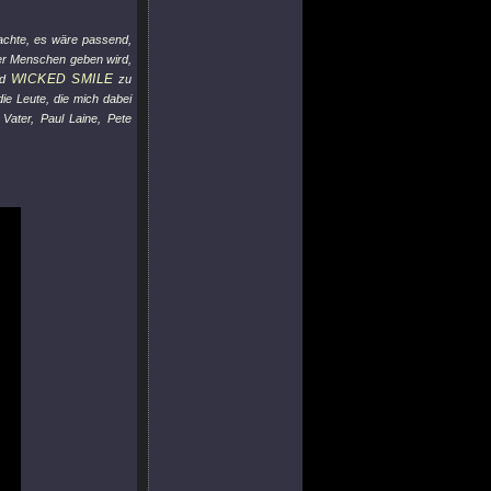
dachte, es wäre passend,
mer Menschen geben wird,
WICKED SMILE
nd
zu
ie Leute, die mich dabei
Vater, Paul Laine, Pete