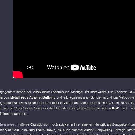
agement neben der Musik bleibt ebenfalls ein wichtiger Teil ihrer Arbeit. Die Rockerin ist we
rin von
Metalheads Against Bullying
und tritt regelmäßig an Schulen in und um Melbourn
, authentisch zu sein und für sich selbst einzustehen. Genau dieses Thema ist ihr schon län
te sie mit
"Stand"
einen Song, der die klare Message
„Einstehen für sich selbst“
trägt – u
nie konsequent fort.
ittersweet"
möchte Cassidy sich noch stärker in ihrer eigenen Identität als Songwriterin zei
rhin von Paul Laine und Steve Brown, die auch diesmal wieder Songwriting-Beiträge liefer