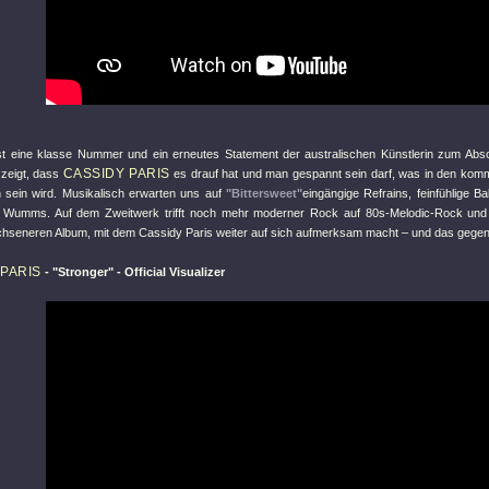
st eine klasse Nummer und ein erneutes Statement der australischen Künstlerin zum Absch
CASSIDY PARIS
 zeigt, dass
es drauf hat und man gespannt sein darf, was in den ko
n sein wird. Musikalisch erwarten uns auf
"Bittersweet"
eingängige Refrains, feinfühlige B
n Wumms. Auf dem Zweitwerk trifft noch mehr moderner Rock auf 80s-Melodic-Rock un
hseneren Album, mit dem Cassidy Paris weiter auf sich aufmerksam macht – und das gegen 
PARIS
-
"Stronger"
- Official Visualizer