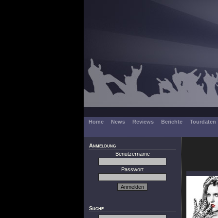
Home
News
Reviews
Berichte
Tourdaten
Anmeldung
Benutzername
Passwort
Suche