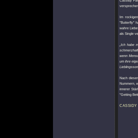
Cassidy Par
verspreche
Im rockige
"Butterfly"
ha
wahre Liebe 
als Single v
„Ich habe m
schmerzhaft
wenn Mensch
um ihre eig
Lieblingsso
Nach diese
Nummern, 
innerer Stä
"Getting Bet
CASSIDY 