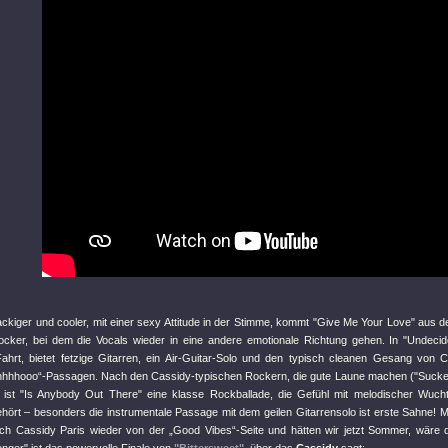
ckiger und cooler, mit einer sexy Attitude in der Stimme, kommt
"Give Me Your Love"
aus d
trocker, bei dem die Vocals wieder in eine andere emotionale Richtung gehen. In
"Undecid
ahrt, bietet fetzige Gitarren, ein Air-Guitar-Solo und den typisch cleanen Gesang von Ca
hhooo“-Passagen. Nach den Cassidy-typischen Rockern, die gute Laune machen (
"Sucke
, ist
"Is Anybody Out There"
eine klasse Rockballade, die Gefühl mit melodischer Wuch
ehört – besonders die instrumentale Passage mit dem geilen Gitarrensolo ist erste Sahne! M
ich Cassidy Paris wieder von der „Good Vibes“-Seite und hätten wir jetzt Sommer, wäre 