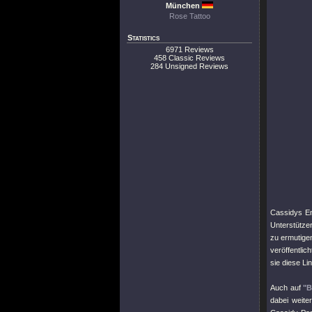
München
Rose Tattoo
Statistics
6971 Reviews
458 Classic Reviews
284 Unsigned Reviews
Cassidys Eng
Unterstütze
zu ermutigen
veröffentlich
sie diese Li
Auch auf
"B
dabei weite