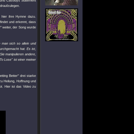
s und Cassidys Statement
draufzulegen.
hier ihre Hymne dazu.
indet und erkennt, dass
"
weiter, der Song wurde
n man sich so allein und
urchgemacht hat. Es ist,
Sie manipulieren andere,
 To Lose"
ist einer meiner
etting Better"
drei starke
u Heilung, Hoffnung und
t. Hier ist das Video zu