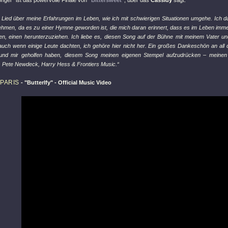
onger"
ist das powervolle Finale von
"Bittersweet"
, über das
Cassidy
sagt:
in Lied über meine Erfahrungen im Leben, wie ich mit schwierigen Situationen umgehe. Ich 
ehmen, da es zu einer Hymne geworden ist, die mich daran erinnert, dass es im Leben im
en, einen herunterzuziehen. Ich liebe es, diesen Song auf der Bühne mit meinem Vater u
auch wenn einige Leute dachten, ich gehöre hier nicht her. Ein großes Dankeschön an all d
 und mir geholfen haben, diesem Song meinen eigenen Stempel aufzudrücken – meinen 
 Pete Newdeck, Harry Hess & Frontiers Music.“
PARIS
-
"Butterlfy"
- Official Music Video