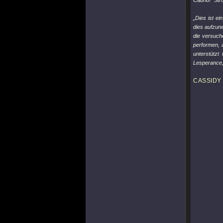
Cabrio!
"Str
„Dies ist e
dies aufzun
die versuch
performen, 
unterstützt
Lesperance,
CASSIDY 