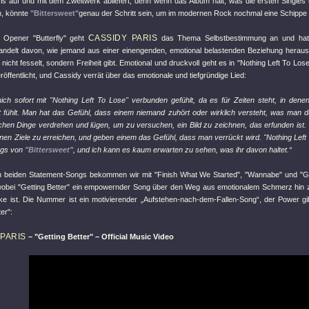
is auf und mit dem Zweitwerk abliefert, denn wenn das Album hält, was die ersten Single
n, könnte
"Bittersweet"
genau der Schritt sein, um im modernen Rock nochmal eine Schippe 
CASSIDY PARIS
n Opener
"Butterfly"
geht
das Thema Selbstbestimmung an und hat 
ndelt davon, wie jemand aus einer einengenden, emotional belastenden Beziehung herausf
nicht fesselt, sondern Freiheit gibt. Emotional und druckvoll geht es in
"Nothing Left To Lose
eröffentlicht, und Cassidy verrät über das emotionale und tiefgründige Lied:
ich sofort mit
"Nothing Left To Lose"
verbunden gefühlt, da es für Zeiten steht, in dene
 fühlt. Man hat das Gefühl, dass einem niemand zuhört oder wirklich versteht, was man d
en Dinge verdrehen und lügen, um zu versuchen, ein Bild zu zeichnen, das erfunden ist. 
enen Ziele zu erreichen, und geben einem das Gefühl, dass man verrückt wird.
"Nothing Left
ngs von
"Bittersweet"
, und ich kann es kaum erwarten zu sehen, was ihr davon haltet.“
n beiden Statement-Songs bekommen wir mit
"Finish What We Started"
,
"Wannabe"
und
"G
wobei
"Getting Better"
ein empowernder Song über den Weg aus emotionalem Schmerz hin z
rke ist. Die Nummer ist ein motivierender „Aufstehen-nach-dem-Fallen-Song“, der Power gib
ter"
:
PARIS
–
"Getting Better"
– Official Music Video