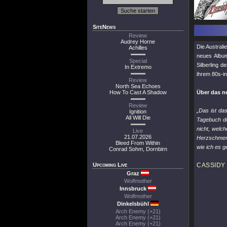
SiteNews
Review
Audrey Horne
Die Australi
Achilles
neues Album
Special
Silberling d
In Extremo
ihrem 80s-in
Review
North Sea Echoes
How To Cast A Shadow
Über das n
Review
„Das ist das
Ignition
All Will Die
Tagebuch de
nicht, welc
Live
21.07.2026
Herzschmerz 
Bleed From Within
wie ich es g
Conrad Sohm, Dornbirn
Upcoming Live
CASSIDY 
Graz
Wolfmother
Innsbruck
Wolfmother
Dinkelsbühl
Arch Enemy (+21)
Arch Enemy (+21)
Arch Enemy (+21)