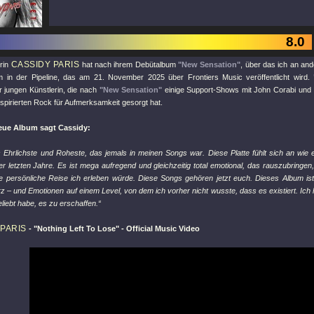
8.0
CASSIDY PARIS
erin
hat nach ihrem Debütalbum
"New Sensation"
, über das ich an ande
 in der Pipeline, das am 21. November 2025 über Frontiers Music veröffentlicht wird.
er jungen Künstlerin, die nach
"New Sensation"
einige Support-Shows mit John Corabi und
spirierten Rock für Aufmerksamkeit gesorgt hat.
eue Album sagt Cassidy:
 Ehrlichste und Roheste, das jemals in meinen Songs war. Diese Platte fühlt sich an wie e
r letzten Jahre. Es ist mega aufregend und gleichzeitig total emotional, das rauszubringen
he persönliche Reise ich erleben würde. Diese Songs gehören jetzt euch. Dieses Album ist 
– und Emotionen auf einem Level, von dem ich vorher nicht wusste, dass es existiert. Ich hof
eliebt habe, es zu erschaffen.“
PARIS
-
"Nothing Left To Lose"
- Official Music Video