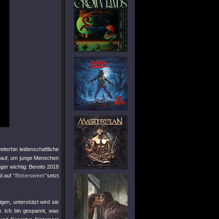
iterhin leidenschaftliche
e auf, um junge Menschen
ger wichtig: Bereits 2018
nd auf
"Bittersweet"
setzt
gen, unterstützt wird sie
n. Ich bin gespannt, was