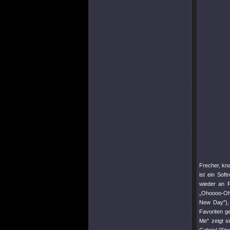
Frecher, kna
ist ein Sof
wieder an F
„Ohoooo-Ohh
New Day"
)
Favoriten g
Me"
zeigt s