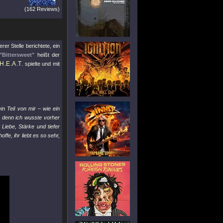
(162 Reviews)
rer Stelle berichtete, ein
"Bittersweet"
heißt der
H.E.A.T.
spielte und mit
in Teil von mir – wie ein
, denn ich wusste vorher
Liebe, Stärke und tiefer
fe, ihr liebt es so sehr,