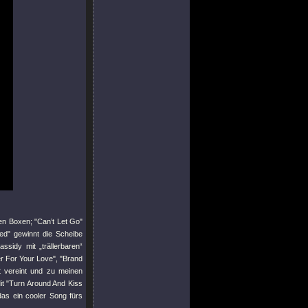
en Boxen;
"Can’t Let Go"
ed"
gewinnt die Scheibe
ssidy mit „trällerbaren“
r For Your Love"
,
"Brand
t vereint und zu meinen
it
"Turn Around And Kiss
das ein cooler Song fürs