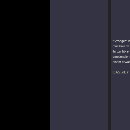
"Stronger"
i
musikalisch
ihr zu höre
emotionale
einem erwac
CASSIDY 