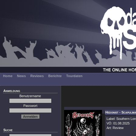
Home
News
Reviews
Berichte
Tourdaten
Anmeldung
Benutzername
Passwort
Hedonist - Scapulim
Label: Southern Lo
VÖ: 01.08.2025
Art: Review
Suche