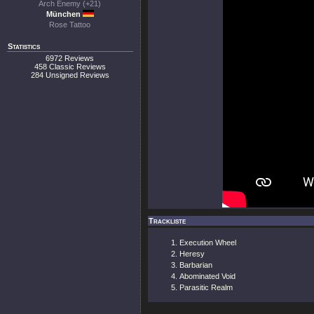
Arch Enemy (+21)
München
Rose Tattoo
Statistics
6972 Reviews
458 Classic Reviews
284 Unsigned Reviews
Trackliste
Execution Wheel
Heresy
Barbarian
Abominated Void
Parasitic Realm