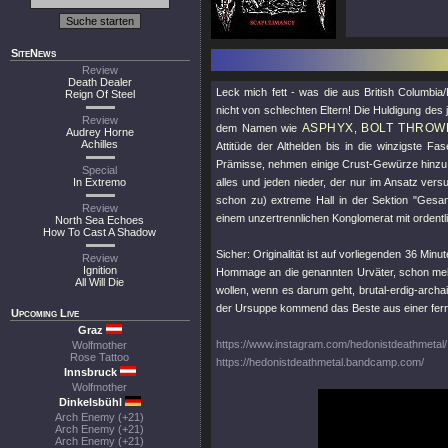
SiteNews
Review
Death Dealer
Leck mich fett - was die aus British Columb
Reign Of Steel
nicht von schlechten Eltern! Die Huldigung des 
Review
ASPHYX
BOLT THROW
dem Namen wie
,
Audrey Horne
Achilles
Attitüde der Althelden bis in die winzigste Fa
Prämisse, nehmen einige Crust-Gewürze hinzu, f
Special
In Extremo
alles und jeden nieder, der nur im Ansatz ver
schon zu) extreme Hall in der Sektion "Ges
Review
einem unzertrennlichen Konglomerat mit ordent
North Sea Echoes
How To Cast A Shadow
Sicher: Originalität ist auf vorliegenden 36 Minu
Review
Ignition
Hommage an die genannten Urväter, schon mehr 
All Will Die
wollen, wenn es darum geht, brutal-erdig-arch
der Ursuppe kommend das Beste aus einer ferne
Upcoming Live
Graz
https://www.instagram.com/hedonistdeathmetal/
Wolfmother
Rose Tattoo
https://hedonistdeathmetal.bandcamp.com/
Innsbruck
Wolfmother
Dinkelsbühl
Arch Enemy (+21)
Arch Enemy (+21)
Arch Enemy (+21)