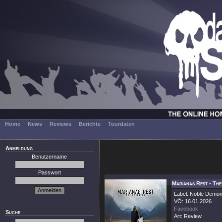
Home
News
Reviews
Berichte
Tourdaten
Anmeldung
Benutzername
Passwort
Marianas Rest - The
Label: Noble Demo
VÖ: 16.01.2026
Facebook
Suche
Art: Review