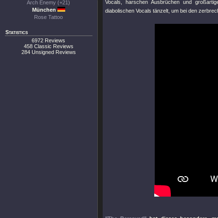
Vocals, harschen Ausbrüchen und großarti
Arch Enemy (+21)
München
diabolischen Vocals tänzelt, um bei den zerbr
Rose Tattoo
Statistics
6972 Reviews
458 Classic Reviews
284 Unsigned Reviews