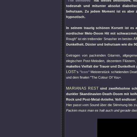
"The Bereaved"
hat dieses besondere, ma
todesnah und mitunter absolut diabolis
behutsam. Zu jedem Moment ist es aber z
hypnotisch.
In seinem traurig schönen Korsett ist es
nordischer Melo-Doom Hit mit schwarzmeta
A
Rough"
ist ein treibender Smasher im besten
Dunkelheit. Düster und behutsam wie die 9
Getragen von packenden Gitarren, allgegenw
elegischen Post-Melodien, dezentem Flüstern
makellos Vielfalt der Trauer und Dunkelheit
g
LOST
‘s
"Icon"
Meisterstück schielenden Dea
und dem finalen "
The Colour Of You+.
MARIANAS REST
sind zweifelsohne sch
dunkler Skandinavien-Death-Doom mit keife
Rock und Post-Metal-Anleihe. Voll endlose
Hier passt vom Sound über die Stimmung bis zu
Packen muss man es halt auch und gerade das is