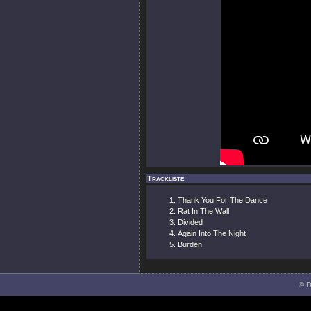
Trackliste
Thank You For The Dance
Rat In The Wall
Divided
Again Into The Night
Burden
© D