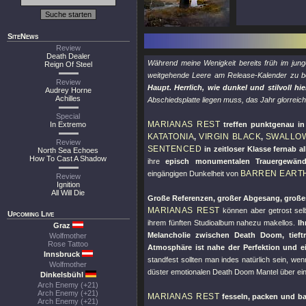
SiteNews
Review
Death Dealer
Während meine Wenigkeit bereits früh im junge
Reign Of Steel
weitgehende Leere am Release-Kalender zu 
Review
Haupt. Herrlich, wie dunkel und stilvoll hie
Audrey Horne
Achilles
Abschiedsplatte liegen muss, das Jahr glorreic
Special
MARIANAS REST
In Extremo
treffen punktgenau in
KATATONIA
VIRGIN BLACK
SWALLOW
,
,
Review
SENTENCED
in zeitloser Klasse fernab 
North Sea Echoes
How To Cast A Shadow
ihre
episch monumentalen Trauergewän
BARREN EART
eingängigen Dunkelheit von
Review
Ignition
All Will Die
Große Referenzen, großer Abgesang, große
MARIANAS REST
können aber getrost selb
Upcoming Live
ihrem fünften Studioalbum nahezu makellos.
Ih
Graz
Melancholie zwischen Death Doom, tieft
Wolfmother
Rose Tattoo
Atmosphäre ist nahe der Perfektion und e
Innsbruck
standfest sollten man indes natürlich sein, wen
Wolfmother
düster emotionalen Death Doom Mantel über ei
Dinkelsbühl
Arch Enemy (+21)
Arch Enemy (+21)
MARIANAS REST
fesseln, packen und b
Arch Enemy (+21)