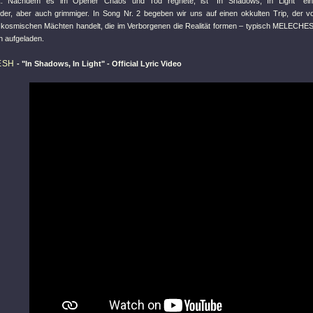
t
. Nachdem es im Opener Chaos und Tod regnete, ist
"In Shadows, In Light"
ein
er, aber auch grimmiger. In Song Nr. 2 begeben wir uns auf einen okkulten Trip, der
kosmischen Mächten handelt, die im Verborgenen die Realität formen – typisch MELECHESH
h aufgeladen.
ESH
-
"In Shadows, In Light"
- Official Lyric Video