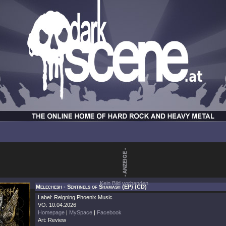
Kein Bild vorhanden.
Melechesh - Sentinels of Shamash (EP) (CD)
Label: Reigning Phoenix Music
VÖ: 10.04.2026
Homepage
|
MySpace
|
Facebook
Art: Review