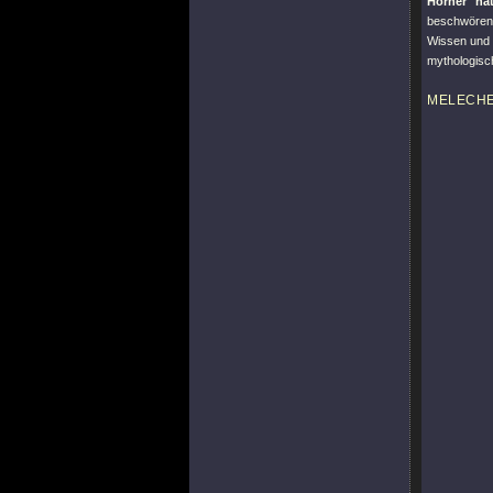
Hörner ha
beschwörend
Wissen und 
mythologisc
MELECH