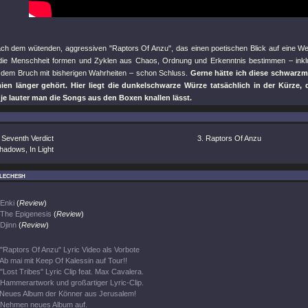
nach dem wütenden, aggressiven
"Raptors Of Anzu"
, das einen poetischen Blick auf eine Welt
die Menschheit formen und Zyklen aus Chaos, Ordnung und Erkenntnis bestimmen – inkl
dem Bruch mit bisherigen Wahrheiten – schon Schluss.
Gerne hätte ich diese schwarzm
en länger gehört. Hier liegt die dunkelschwarze Würze tatsächlich in der Kürze, 
 je lauter man die Songs aus den Boxen knallen lässt.
 Seventh Verdict
Raptors Of Anzu
hadows, In Light
lechesh
Enki
(
Review
)
The Epigenesis
(
Review
)
Djinn
(
Review
)
"Raptors Of Anzu" Lyric Video als Vorbote
Ab mai mit Keep Of Kalessin auf Tour!!
"Lost Tribes" Lyric Clip feat. Max Cavalera.
Hammerartwork und großartiger Lyric-Clip.
Neues Album der Könner aus Jerusalem!
Nehmen neues Album auf.