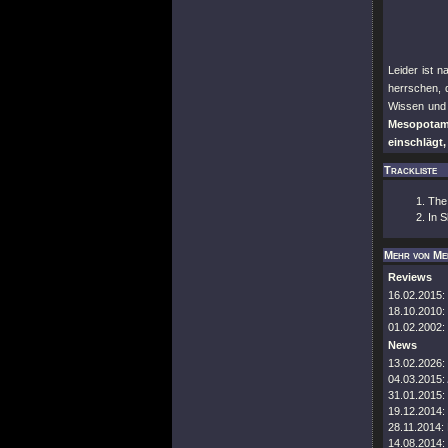
Leider ist 
herrschen, 
Wissen und 
Mesopotami
einschlägt,
Trackliste
The
In S
Mehr von Me
Reviews
16.02.2015:
18.10.2010:
01.02.2002:
News
13.02.2026:
04.03.2015:
31.01.2015:
19.12.2014:
28.11.2014:
14.08.2014: