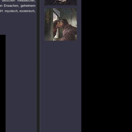
 bisschen melodischer,
 von Erwachen, geheimem
: mystisch, esoterisch,