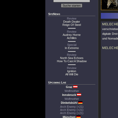
SiteNews
Review
Death Dealer
MELECH
Reign Of Steel
verschriebe
Review
digitale Dr
Audrey Horne
Achilles
und Nomadic
Special
MELECH
In Extremo
Review
North Sea Echoes
How To Cast A Shadow
Review
Ignition
All Will Die
Upcoming Live
Graz
Wolfmother
Innsbruck
Wolfmother
Dinkelsbühl
Arch Enemy (+21)
Arch Enemy (+21)
Arch Enemy (+21)
München