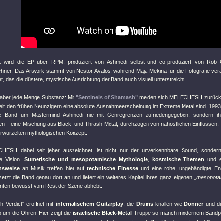
cht wird die EP über RPM, produziert von Ashmedi selbst und co-produziert von Rob 
hner. Das Artwork stammt von Nestor Avalos, während Maja Mekina für die Fotografie veran
 das die düstere, mystische Ausrichtung der Band auch visuell unterstreicht.
 aber jede Menge Substanz: Mit
"Sentinels of Shamash"
melden sich MELECHESH zurück u
eit den frühen Neunzigern eine absolute Ausnahmeerscheinung im Extreme Metal sind. 1993
ie Band um Mastermind Ashmedi nie mit Genregrenzen zufriedengegeben, sondern i
en – eine Mischung aus Black- und Thrash-Metal, durchzogen von nahöstlichen Einflüssen,
verwurzelten mythologischen Konzept.
ESH dabei seit jeher auszeichnet, ist nicht nur der unverkennbare Sound, sonder
he Vision.
Sumerische und mesopotamische Mythologie
,
kosmische Themen
und 
nsweise
an Musik treffen hier auf
technische Finesse
und eine rohe, ungebändigte En
etzt die Band genau dort an und liefert ein weiteres Kapitel ihres ganz eigenen
„mesopota
hnten bewusst vom Rest der Szene abhebt.
h Verdict"
eröffnet mit
infernalischem Guitarplay
, die
Drums
knallen wie
Donner
und d
o um die Ohren. Hier zeigt die
israelische Black-Metal
-Truppe so manch modernem Bandpr