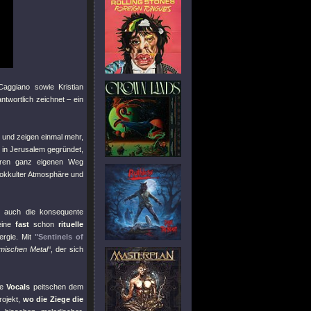
Caggiano sowie Kristian
twortlich zeichnet – ein
nd zeigen einmal mehr,
 in Jerusalem gegründet,
hren ganz eigenen Weg
 okkulter Atmosphäre und
n auch die konsequente
eine
fast
schon
rituelle
ergie. Mit
"Sentinels of
mischen Metal“
, der sich
ie
Vocals
peitschen dem
ojekt,
wo die Ziege die