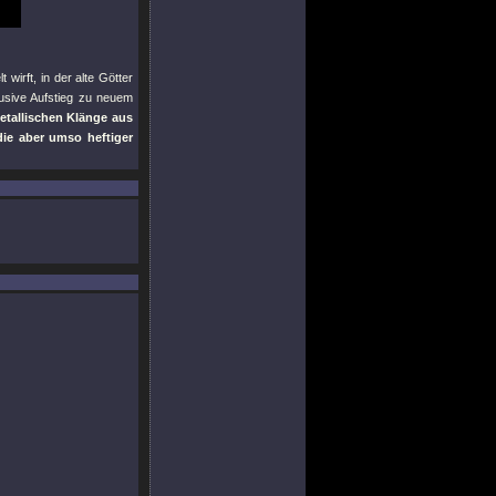
 wirft, in der alte Götter
usive Aufstieg zu neuem
etallischen Klänge aus
die aber umso heftiger