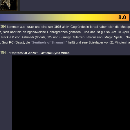
8.0
ESH
kommen aus Israel und sind seit
1993
aktiv. Gegründet in Israel haben sich die Meso
n, sich aber nie an irgendwelche Genregrenzen gehalten - und das ist gut so. Am 10. April 
ei-Track-EP von Ashmedi (Vocals, 12- und 6-saitige Gitarren, Percussion, Magic Spells),
 Soul RC (Bass), die
"Sentinels of Shamash"
heißt und eine Spieldauer von 21 Minuten ha
ESH
-
"Raptors Of Anzu"
- Official Lyric Video