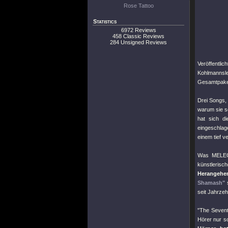
Rose Tattoo
Statistics
6972 Reviews
458 Classic Reviews
284 Unsigned Reviews
Veröffentli
Kohlmannsle
Gesamtpaket,
Drei Songs,
warum sie s
hat sich d
eingeschlag
einem tief 
Was MELECH
künstlerisc
Herangehe
Shamash"
s
seit Jahrze
"The Sevent
Hörer nur s